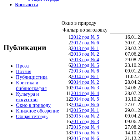
Контакты
Окно в природу
Фильтр по заголовку
1
2012 год № 5
16.01.
2
2012 год № 6
30.01.
Публикации
3
2013 год № 1
28.02.
4
2013 год № 2
07.06.
5
2013 год № 4
29.08.
6
2013 год № 5
23.10.
Проза
7
2013 год № 6
09.01.
Поэзия
8
2014 год № 1
11.02.
Публицистика
9
2014 год № 2
28.04.
Критика и
10
2014 год № 3
24.06.
библиография
11
2014 год № 4
28.07.
Культура и
12
2014 год № 5
13.10.
искусство
13
2014 год № 6
27.01.
Окно в природу
14
2015 год № 1
29.01.
Книжное обозрение
15
2015 год № 2
09.04.
Общая тетрадь
16
2015 год № 3
09.06.
17
2015 год № 4
27.08.
18
2015 год № 5
14.10.
19
2015 год № 6
21.12.