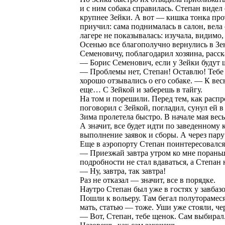
и с ним собака справилась. Степан видел е
крупнее Зейки. А вот — кишка тонка прот
приучил: сама поднималась в салон, вела 
лагере не показывалась: изучала, видимо
Осенью все благополучно вернулись в Зею
Семеновичу, поблагодарил хозяина, расск
— Борис Семенович, если у Зейки будут 
— Проблемы нет, Степан! Оставлю! Тебе 
хорошо отзывались о его собаке. — К вес
еще… С Зейкой и заберешь в тайгу.
На том и порешили. Перед тем, как распр
поговорил с Зейкой, погладил, сунул ей 
Зима пролетела быстро. В начале мая вес
А значит, все будет идти по заведенному 
выполнение заявок и сборы. А через пару
Еще в аэропорту Степан поинтересовался
— Приезжай завтра утром ко мне пораньш
подробности не стал вдаваться, а Степан 
— Ну, завтра, так завтра!
Раз не отказал — значит, все в порядке.
Наутро Степан был уже в гостях у завбазо
Пошли к вольеру. Там бегал полутораме
мать, статью — тоже. Уши уже стояли, че
— Вот, Степан, тебе щенок. Сам выбирал.