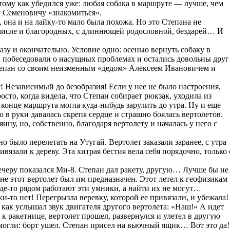
тому как убедился уже: любая собака в маршруте — лучше, чем
у Семеновичу «знакомиться».
, она и на лайку-то мало была похожа. Но это Степана не
 числе и благородных, с длиннющей родословной, бездарей… И
зу и окончательно. Условие одно: осенью вернуть собаку в
, побеседовали о насущных проблемах и остались довольны друг
Степан со своим неизменным «дедом» Алексеем Ивановичем и
! Независимый до безобразия! Если у нее не было настроения,
осто, когда видела, что Степан собирает рюкзак, уходила из
в конце маршрута могла куда-нибудь зарулить до утра. Ну и еще
о в руки давалась скрепя сердце и страшно боялась вертолетов.
ну, но, собственно, благодаря вертолету и началась у него с
о было перелетать на Утугай. Вертолет заказали заранее, с утра
ивязали к дереву. Эта хитрая бестия вела себя порядочно, только 
вечеру показался Ми-8. Степан дал ракету, другую… Лучше бы не
о не этот вертолет был им предназначен. Этот летел к геофизикам
де-то рядом работают эти умники, а найти их не могут…
и-то нет! Перегрызла веревку, которой ее привязали, и убежала!
 как услышал звук двигателя другого вертолета: «Наш!» А идет
к ракетнице, вертолет прошел, развернулся и улетел в другую
омогли: борт ушел. Степан присел на вьючный ящик… Вот это да!