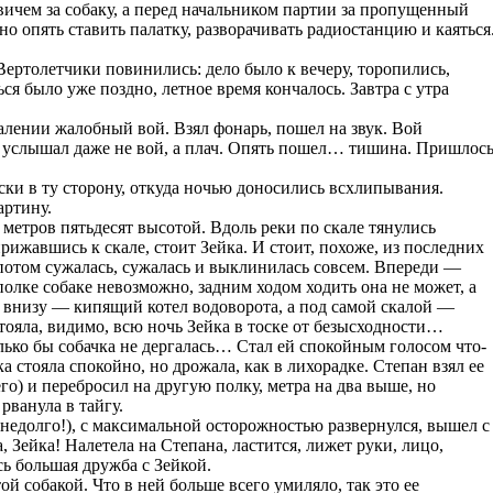
ичем за собаку, а перед начальником партии за пропущенный
но опять ставить палатку, разворачивать радиостанцию и каяться
ертолетчики повинились: дело было к вечеру, торопились,
ся было уже поздно, летное время кончалось. Завтра с утра
лении жалобный вой. Взял фонарь, пошел на звук. Вой
ь услышал даже не вой, а плач. Опять пошел… тишина. Пришлос
ски в ту сторону, откуда ночью доносились всхлипывания.
артину.
 метров пятьдесят высотой. Вдоль реки по скале тянулись
рижавшись к скале, стоит Зейка. И стоит, похоже, из последних
 потом сужалась, сужалась и выклинилась совсем. Впереди —
 полке собаке невозможно, задним ходом ходить она не может, а
и внизу — кипящий котел водоворота, а под самой скалой —
тояла, видимо, всю ночь Зейка в тоске от безысходности…
лько бы собачка не дергалась… Стал ей спокойным голосом что-
 стояла спокойно, но дрожала, как в лихорадке. Степан взял ее
го) и перебросил на другую полку, метра на два выше, но
рванула в тайгу.
 недолго!), с максимальной осторожностью развернулся, вышел с
, Зейка! Налетела на Степана, ластится, лижет руки, лицо,
сь большая дружба с Зейкой.
й собакой. Что в ней больше всего умиляло, так это ее