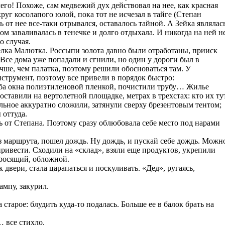
чего! Похоже, сам медвежий дух действовал на нее, как красная
руг косолапого юлой, пока тот не исчезал в тайге (Степан
ь от нее все-таки отрывался, оставалось тайной. А Зейка являлас
том заваливалась в тенечке и долго отдыхала. И никогда на ней н
о случая.
лка Малютка. Россыпи золота давно были отработаны, прииск
 Все дома уже попадали и сгнили, но один у дороги был в
чше, чем палатка, поэтому решили обосноваться там. У
нструмент, поэтому все привели в порядок быстро:
оба окна полиэтиленовой пленкой, почистили трубу… Жилье
ставили на вертолетной площадке, метрах в трехстах: кто их ту
альное аккуратно сложили, затянули сверху брезентовым тентом;
 оттуда.
ь от Степана. Поэтому сразу облюбовала себе место под нарами
з маршрута, пошел дождь. Ну дождь, и пускай себе дождь. Можн
ривести. Сходили на «склад», взяли еще продуктов, укрепили
оросящий, обложной.
двери, стала царапаться и поскуливать. «Дед», ругаясь,
ампу, закурил.
 старое: блудить куда-то подалась. Больше ее в балок брать на
 все стихло.