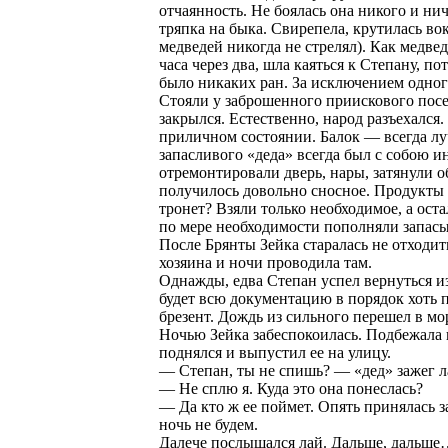
отчаянность. Не боялась она никого и ни
тряпка на быка. Свирепела, крутилась вок
медведей никогда не стрелял). Как медвед
часа через два, шла каяться к Степану, по
было никаких ран. За исключением одног
Стояли у заброшенного приискового посе
закрылся. Естественно, народ разъехался.
приличном состоянии. Балок — всегда лу
запасливого «деда» всегда был с собою и
отремонтировали дверь, нары, затянули 
получилось довольно сносное. Продукты о
тронет? Взяли только необходимое, а ост
по мере необходимости пополняли запасы
После Брянты Зейка старалась не отходит
хозяина и ночи проводила там.
Однажды, едва Степан успел вернуться и
будет всю документацию в порядок хоть п
брезент. Дождь из сильного перешел в м
Ночью Зейка забеспокоилась. Подбежала к 
поднялся и выпустил ее на улицу.
— Степан, ты не спишь? — «дед» зажег л
— Не сплю я. Куда это она понеслась?
— Да кто ж ее поймет. Опять принялась за
ночь не будем.
Далече послышался лай. Дальше, дальше…