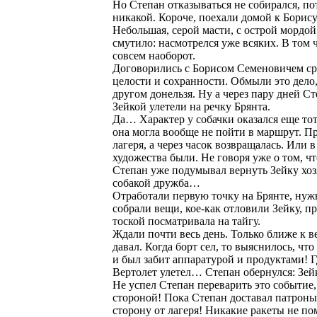
Но Степан отказываться не собирался, по
никакой. Короче, поехали домой к Борис
Небольшая, серой масти, с острой мордой
смутило: насмотрелся уже всяких. В том
совсем наоборот.
Договорились с Борисом Семеновичем сра
целости и сохранности. Обмыли это дело
другом донельзя. Ну а через пару дней 
Зейкой улетели на речку Брянта.
Да… Характер у собачки оказался еще тот
она могла вообще не пойти в маршрут. Пр
лагеря, а через часок возвращалась. Или 
художества были. Не говоря уже о том, чт
Степан уже подумывал вернуть Зейку хозяи
собакой дружба…
Отработали первую точку на Брянте, нужн
собрали вещи, кое-как отловили Зейку, пр
тоской посматривала на тайгу.
Ждали почти весь день. Только ближе к 
давал. Когда борт сел, то выяснилось, чт
и был забит аппаратурой и продуктами! Г
Вертолет улетел… Степан обернулся: Зейк
Не успел Степан переварить это событие,
стороной! Пока Степан доставал патроны 
сторону от лагеря! Никакие ракеты не п