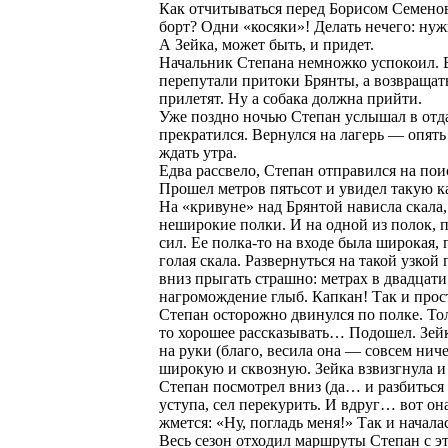
Как отчитываться перед Борисом Семенов
борт? Одни «косяки»! Делать нечего: нуж
А Зейка, может быть, и придет.
Начальник Степана немножко успокоил. В
перепутали притоки Брянты, а возвращать
прилетят. Ну а собака должна прийти.
Уже поздно ночью Степан услышал в отда
прекратился. Вернулся на лагерь — опят
ждать утра.
Едва рассвело, Степан отправился на пои
Прошел метров пятьсот и увидел такую к
На «кривуне» над Брянтой нависла скала,
неширокие полки. И на одной из полок, п
сил. Ее полка-то на входе была широкая,
голая скала. Развернуться на такой узкой
вниз прыгать страшно: метрах в двадцат
нагромождение глыб. Капкан! Так и прос
Степан осторожно двинулся по полке. То
то хорошее рассказывать… Подошел. Зейка
на руки (благо, весила она — совсем ниче
широкую и сквозную. Зейка взвизгнула и 
Степан посмотрел вниз (да… и разбиться
уступа, сел перекурить. И вдруг… вот она
жмется: «Ну, погладь меня!» Так и начала
Весь сезон отходил маршруты Степан с это