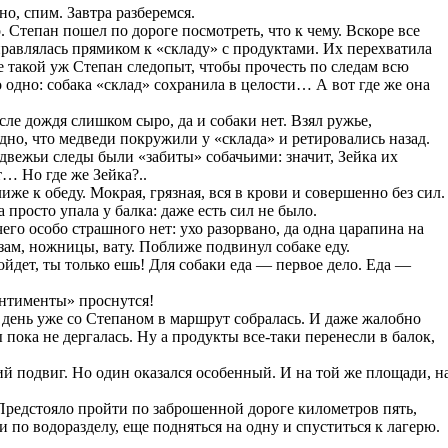
но, спим. Завтра разберемся.
. Степан пошел по дороге посмотреть, что к чему. Вскоре все
правлялась прямиком к «складу» с продуктами. Их перехватила
е такой уж Степан следопыт, чтобы прочесть по следам всю
 одно: собака «склад» сохранила в целости… А вот где же она
сле дождя слишком сыро, да и собаки нет. Взял ружье,
дно, что медведи покружили у «склада» и ретировались назад.
едвежьи следы были «забиты» собачьими: значит, Зейка их
т… Но где же Зейка?..
же к обеду. Мокрая, грязная, вся в крови и совершенно без сил.
 просто упала у балка: даже есть сил не было.
его особо страшного нет: ухо разорвано, да одна царапина на
зам, ножницы, вату. Поближе подвинул собаке еду.
ойдет, ты только ешь! Для собаки еда — первое дело. Еда —
антименты» проснутся!
ез день уже со Степаном в маршрут собралась. И даже жалобно
 пока не дергалась. Ну а продукты все-таки перенесли в балок,
й подвиг. Но один оказался особенный. И на той же площади, н
Предстояло пройти по заброшенной дороге километров пять,
 по водоразделу, еще подняться на одну и спуститься к лагерю.