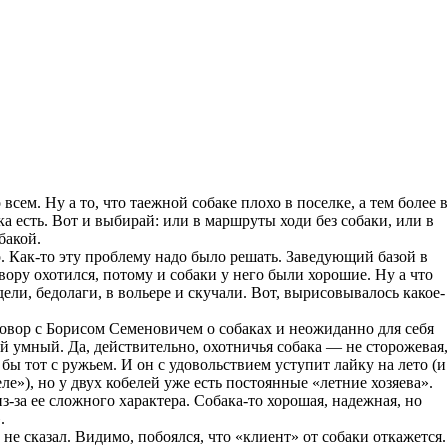
о всем. Ну а то, что таежной собаке плохо в поселке, а тем более в
ака есть. Вот и выбирай: или в маршруты ходи без собаки, или в
обакой.
. Как-то эту проблему надо было решать. Заведующий базой в
вору охотился, потому и собаки у него были хорошие. Ну а что
ели, бедолаги, в вольере и скучали. Вот, вырисовывалось какое-
говор с Борисом Семеновичем о собаках и неожиданно для себя
кой умный. Да, действительно, охотничья собака — не сторожевая,
бы тот с ружьем. И он с удовольствием уступит лайку на лето (и
е»), но у двух кобелей уже есть постоянные «летние хозяева».
из-за ее сложного характера. Собака-то хорошая, надежная, но
.
не сказал. Видимо, побоялся, что «клиент» от собаки откажется.