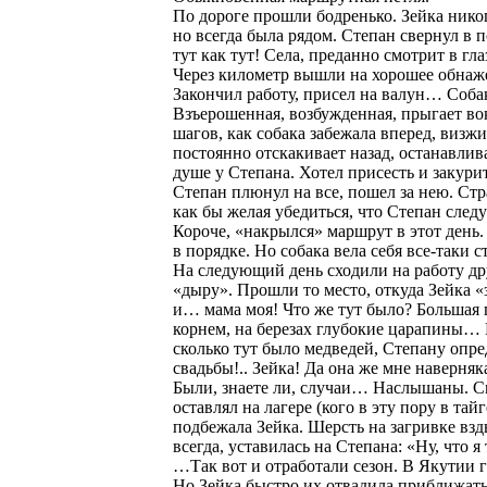
По дороге прошли бодренько. Зейка никог
но всегда была рядом. Степан свернул в 
тут как тут! Села, преданно смотрит в гл
Через километр вышли на хорошее обнаже
Закончил работу, присел на валун… Собак
Взъерошенная, возбужденная, прыгает во
шагов, как собака забежала вперед, визжи
постоянно отскакивает назад, останавлива
душе у Степана. Хотел присесть и закурит
Степан плюнул на все, пошел за нею. Стра
как бы желая убедиться, что Степан след
Короче, «накрылся» маршрут в этот день. 
в порядке. Но собака вела себя все-таки 
На следующий день сходили на работу др
«дыру». Прошли то место, откуда Зейка 
и… мама моя! Что же тут было? Большая 
корнем, на березах глубокие царапины… 
сколько тут было медведей, Степану оп
свадьбы!.. Зейка! Да она же мне наверняк
Были, знаете ли, случаи… Наслышаны. См
оставлял на лагере (кого в эту пору в тай
подбежала Зейка. Шерсть на загривке вз
всегда, уставилась на Степана: «Ну, что я
…Так вот и отработали сезон. В Якутии г
Но Зейка быстро их отвадила приближать