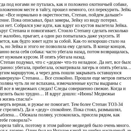
да под ногами не путалась, как и положено охотничьей собаке,
положенном месте в тайгу, прошел немного, сел перекурить. Зейк
аза: «Все нормально в окрестностях, Степан, пойдем дальше!»
ние. Пока описывал, брал замеры, Зейку из виду потерял.
и нет. Собрался уже идти, как вдруг из кустов вылетела Зейка.
круг Степана и повизгивает. Стоило Степану сделать несколько
т жалобно, прыгает, а один раз попыталась даже укусить. И
ется, как будто зовет идти за собой. Как-то нехорошо стало на
ь, но Зейка и этого не позволила ему сделать. В конце концов,
нно вела себя собака: часто убегала назад, потом возвращалась,
ует нужным курсом. И опять убегала назад.
Степан подумал, что с «дедом» что-то неладное. Да нет, все был
странно: убегала, прибегала, осматривала лагерь и опять убегала
угим маршрутом, а через день пошли закрывать оставшуюся
«завернула» Степана… Все спокойно. Прошли еще метров пятьсот
поляна чуть ли не вспахана, измочаленные кусты выдраны с
И все в медвежьих следах! Следы совершенно свежие. Когда и
ределить было трудно… И вдруг дошло: «Июнь! Медвежьи
а жизнь спасла!»
ерть верная, и ружье не помогает. Тем более Степан ТОЗ-34
ге стрелять!). Да и «деду» спокойнее. Пока стоял, размышлял,
дыблена… Обежала поляну, успокоилась, присела рядом, как
 тебе говорила?»
орела тайга, поэтому в этом районе медведей было очень много.
ся к лагерю. Один был на Чугулае какой-то шибко настырный, н