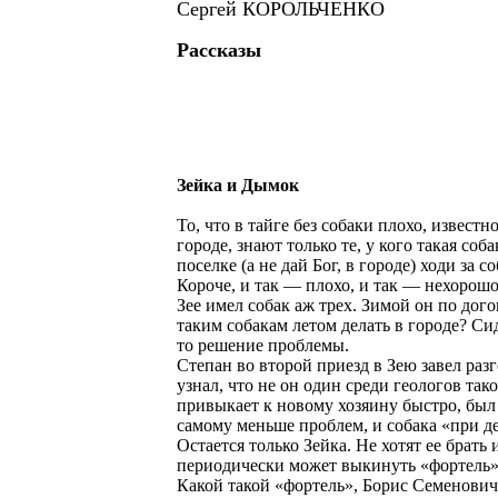
Сергей КОРОЛЬЧЕНКО
Рассказы
Зейка и Дымок
То, что в тайге без собаки плохо, известн
городе, знают только те, у кого такая соб
поселке (а не дай Бог, в городе) ходи за с
Короче, и так — плохо, и так — нехорошо
Зее имел собак аж трех. Зимой он по дого
таким собакам летом делать в городе? Сид
то решение проблемы.
Степан во второй приезд в Зею завел раз
узнал, что не он один среди геологов та
привыкает к новому хозяину быстро, был 
самому меньше проблем, и собака «при дел
Остается только Зейка. Не хотят ее брать 
периодически может выкинуть «фортель»
Какой такой «фортель», Борис Семенович 