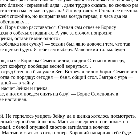
го близко: «серьезный дядя», даже трудно сказать, во сколько ра
ив этого маленького урагана! И к вертолетам Степан ее все-так
себя спокойно, но выпрыгивала всегда первая, и часа два на
, обстановку…
. Пора было расставаться. Степан сам отвез ее Борису
азал о собачьих подвигах. А уже за столом попросил:
щенки, оставите мне одного?
кобелька или сучку? — хозяин был явно доволен тем, что так
не щенки будут. Я тебе сам выберу. Маленький только будет
ощаться с Борисом Семеновичем, сходил Степан к вольеру,
в рот конфету, пообещал весной вернуться…
ь отряд Степана был уже в Зее. Встречал лично Борис Семенович
когда-то порядку: сегодня — баня, общий стол. Завтра с утра —
 дней — в тайгу.
 насчет Зейки и щенка.
е, а потом поедем опять на базу! — Борис Семенович в
не настаивал.
й. Не терпелось увидеть Зейку, да и щенка хотелось посмотреть.
сячный черно-белый щенок. Мастью совершенно не похож на
рный, с белой опушкой хвостик загибался в колечко.
 Мастью и статью в отца попер. Хороший напарник тебе будет.