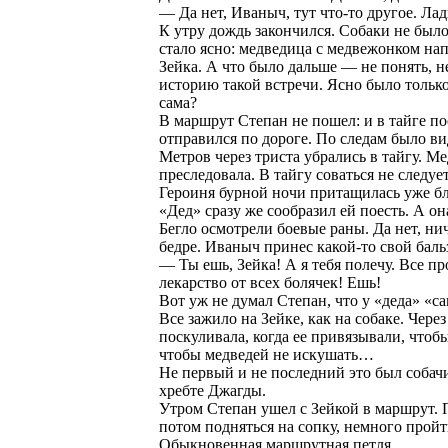
— Да нет, Иваныч, тут что-то другое. Лад
К утру дождь закончился. Собаки не было
стало ясно: медведица с медвежонком на
Зейка. А что было дальше — не понять, н
историю такой встречи. Ясно было только
сама?
В маршрут Степан не пошел: и в тайге по
отправился по дороге. По следам было ви
Метров через триста убрались в тайгу. М
преследовала. В тайгу соваться не следуе
Героиня бурной ночи притащилась уже бли
«Дед» сразу же сообразил ей поесть. А она
Бегло осмотрели боевые раны. Да нет, нич
бедре. Иваныч принес какой-то свой баль
— Ты ешь, Зейка! А я тебя полечу. Все пр
лекарство от всех болячек! Ешь!
Вот уж не думал Степан, что у «деда» «с
Все зажило на Зейке, как на собаке. Чер
поскуливала, когда ее привязывали, чтобы
чтобы медведей не искушать…
Не первый и не последний это был собачи
хребте Джагды.
Утром Степан ушел с Зейкой в маршрут. 
потом подняться на сопку, немного пройти
Обыкновенная маршрутная петля.