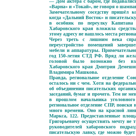
— Дом актёра с баром, где подавалис
«Варна» и «Токай», не говоря о шампа
Замечательному соседству пришёл ко
когда «Дальний Восток» и писательск
в особняк по переулку Капитана 
Хабаровского края вложила средств
этому адресу не нашлось места регио
Через треть с лишним века справ
переустройство помещений заверше
мебели и аппаратуры. Примечательно,
год 150-летия СТД РФ. Вряд ли жел
головой было возможно без взаи
Хабаровского края Дмитрия Демеши
Владимира Машкова.
Правда, региональное отделение Сою
осталось ни с чем. Хотя на федераль
об объединении писательских организ
заседаний, бумаг и прочего. Тем не м
в прошлом начальника уголовного
региональное отделение СПР, поиски 
много времени. Оно на красной лини
Маркса, 122. Предоставленные площ
Григорьевичу осуществить мечту не т
руководителей хабаровского подр
писательскую лавку, где можно буде