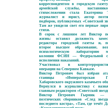
корреспондентом в городскую газету
армейской службы, наставни
стихосложении стала Екатерина Т
журналист и юрист, автор поэти
подборок, публикуемых «Советской зв
Там же увидели свет его первые лир
стихи.
В сорок с лишним лет Виктор п
жизнь: оставил должность замес
редактора городской газеты и, п
второе высшее образование, воз
психологическую лабораторию м
колонии ФСИН — Федеральной с
исполнения наказаний.
Участвовал в контртеррористи
операции на Северном Кавказе.
Виктор Петрович был избран ат
станицы «Императорская Га
Хабаровского окружного казачьего об
Вернулся в журналистику с назна
главным редактором «Советской звезд
Виктор Петрович Гырник — 
поэтических сборников «След звезд
последнего костра», «Там, где течёт Д
«Константиновский пост».