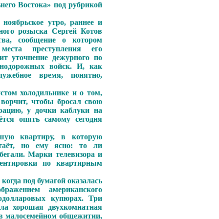
ьнего Востока» под рубрикой
 ноябрьское утро, раннее и
ного розыска Сергей Котов
тва, сообщение о котором
места преступления его
ит уточнение дежурного по
нодорожных войск. И, как
лужебное время, понятно,
стом холодильнике и о том,
 ворчит, чтобы бросал свою
рацию, у дочки каблуки на
ётся опять самому сегодня
шую квартиру, в которую
таёт, но ему ясно: то ли
бегали. Марки телевизора и
иентировки по квартирным
 когда под бумагой оказалась
ражением американского
одолларовых купюрах. Три
ила хорошая двухкомнатная
 в малосемейном общежитии,