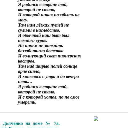
Я родился в стране той,
которой не стало,
И которой никак позабыть не
могу.
Там нам лёгких путей не
сулили в наследство,
И обычный наш быт был
немного суров.
Но ничем не затмить
беззаботного детства
И волнующий свет пионерских
костров.
Там над ширью полей солнце
ярче сияло,
И хотелось с утра и до вечера
петь…
Я родился в стране той,
которой не стало,
И с которой хотел, но не смог
умереть.
а Дьяченко на доме № 7а,