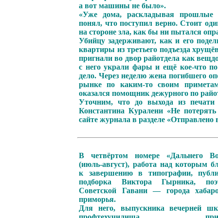
а вот машины не было».
«Уже дома, раскладывая прошлые 
понял, что поступил верно. Стоит оди
на стороне зла, как бы ни пытался опр
Убийцу задерживают, как и его поде
квартиры из третьего подъезда хрущё
пригнали во двор райотдела как вещд
с него украли фары и ещё кое-что по
дело. Через неделю жена погибшего о
рынке по каким-то своим приметам
оказался помощник дежурного по райо
Уточним, что до выхода из печати 
Константина Куралени «Не потерять
сайте журнала в разделе «Отправлено 
В четвёртом номере «Дальнего Во
(июль-август), работа над которым б
к завершению в типографии, публи
подборка Виктора Гырника, по
Советской Гавани — города хабаро
приморья.
Для него, выпускника вечерней ш
профтехучилища, приня