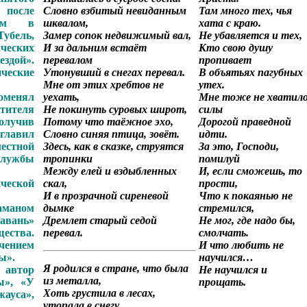
 после
Словно взбитый невиданным
Там много тех, чья
ком в
шквалом,
хата с краю.
убель,
Замер сопок недвижимый вал,
Не убавляется и тех,
ческих
И за дальним встаёт
Кто свою душу
ездой».
перевалом
пропивает
ические
Утонувший в снегах перевал.
В объятьях пагубных
Мне от этих хребтов не
утех.
оменял
уехать,
Мне тоже не хватил
тителя
Не покинуть суровых широт,
силы
олучив
Потому что таёжное эхо,
Дорогой праведной
главил
Словно синяя птица, зовёт.
идти.
естной
Здесь, как в сказке, струятся
За это, Господи,
лужбы
тропинки
помилуй
Между елей и вздыбленных
И, если сможешь, то
ческой
скал,
прости,
И в прозрачной сиреневой
Что к покаянью не
аманом
дымке
стремился,
вань»
Дремлет старый седой
Не мог, где надо бы,
щества.
перевал.
смолчать.
чением
И что любить не
ы».
научился…
Я родился в стране, что была
автор
Не научился и
из металла,
ы», «У
прощать.
Хоть грустила в лесах,
жауса»,
утопала в снегу.