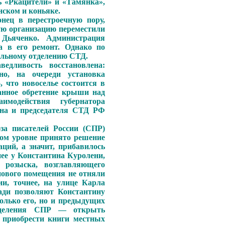
ь «Ркацители» и «Тамянка»,
нском и коньяке.
нец в перестроечную пору,
ую организацию переместили
Дьяченко. Администрация
а в его ремонт. Однако по
нальному отделению СТД.
едливость восстановлена:
но, на очереди установка
 что новоселье состоится в
анное обретение крыши над
модействия губернатора
на и председателя СТД РФ
за писателей России (СПР)
ном уровне принято решение
аций, а значит, прибавилось
енее у Константина Куролени,
 розыска, возглавляющего
нового помещения не отняли
и, точнее, на улице Карла
ади позволяют Константину
олько его, но и предыдущих
азделения СПР — открыть
т приобрести книги местных