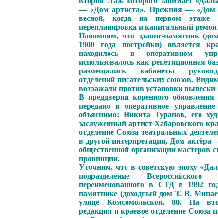
второй этаж которого занимает «Даль
— «Дом артиста». Прежняя — «Дом 
весной, когда на первом этаже н
перепланировка и капитальный ремонт
Напомним, что здание-памятник (дох
1900 года постройки) является кр
находилось в оперативном уп
использовалось как репетиционная баз
размещались кабинеты руковод
отделений писательских союзов. Види
возражали против установки вывески 
В преддверии коренного обновления 
передано в оперативное управление
объяснимо: Никита Туранов, его худ
заслуженный артист Хабаровского кра
отделение Союза театральных деятеле
в другой интерпретации, Дом актёра
общественной организации мастеров сц
провинции.
Уточним, что в советскую эпоху «Дал
подразделение Всероссийского 
переименованного в СТД в 1992 год
памятнике (доходный дом Т. В. Минае
улице Комсомольской, 80. На вто
редакция и краевое отделение Союза 