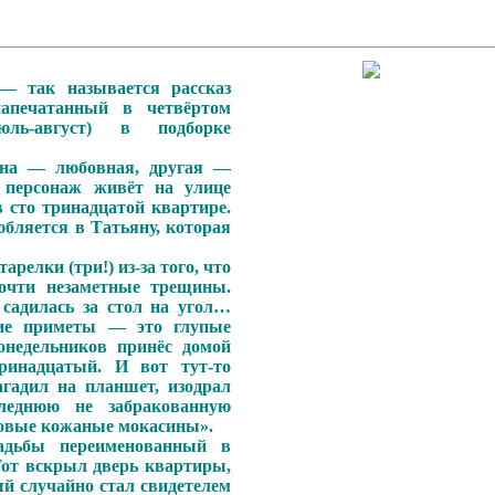
— так называется рассказ
апечатанный в четвёртом
юль-август) в подборке
дна — любовная, другая —
 персонаж живёт на улице
в сто тринадцатой квартире.
юбляется в Татьяну, которая
релки (три!) из-за того, что
очти незаметные трещины.
 садилась за стол на угол…
хие приметы — это глупые
онедельников принёс домой
ринадцатый. И вот тут-то
агадил на планшет, изодрал
леднюю не забракованную
новые кожаные мокасины».
адьбы переименованный в
 Тот вскрыл дверь квартиры,
й случайно стал свидетелем