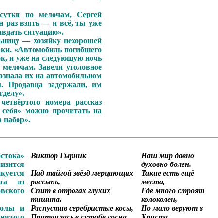
сутки по мелочам, Сергей
н раз взять — и всё, ты уже
авдать ситуацию».
льницу — хозяйку нехорошей
вки. «Автомобиль погибшего
ок, и уже на следующую ночь
 мелочам. Завели уголовное
познала их на автомобильном
. Продавца задержали, им
тделу».
четвёртого номера рассказ
 себя» можно прочитать на
в набор».
стока»
Виктор Гырник
Наш мир давно
лизится
духовно болен.
куется
Над тайгой звёзд мерцающих
Такие есть ещё
эта из
россыпь,
места,
вского
Спит в отрогах глухих
Где много строят
тишина.
колоколен,
колы и
Распустив серебристые косы,
Но мало веруют в
того
Притаилась в сугробе сосна.
Христа.