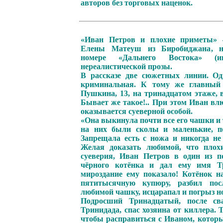
авторов без торговых наценок.
«Иван Петров и плохие приметы» 
Елены Матеуш из Биробиджана, н
номере «Дальнего Востока» (и
нереалистической прозы.
В рассказе две сюжетных линии. О
криминальная. К тому же главный
Пушкина, 13, на тринадцатом этаже, 
Бывает же такое!.. При этом Иван вл
оказывается суеверной особой.
«Она выкинула почти все его чашки и та
на них были сколы и маленькие, п
Запрещала есть с ножа и никогда не
Желая доказать любимой, что пло
суеверия, Иван Петров в один из п
чёрного котёнка и дал ему имя Т
мироздание ему показало! Котёнок н
пятитысячную купюру, разбил пос
любимой чашку, исцарапал и погрыз 
Подросший Тринадцатый, после св
Тринидада, спас хозяина от киллера.
чтобы расправиться с Иваном, которы