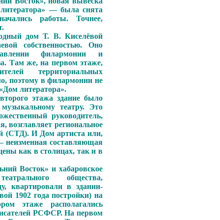
ний Восток», новая вывеска
литератора» — была снята
ачались работы. Точнее,
.
одный дом Т. В. Киселёвой
аевой собственностью. Оно
равлении филармонии и
а. Там же, на первом этаже,
ителей территориальных
мо, поэтому в филармонии не
«Дом литератора».
второго этажа здание было
 музыкальному театру. Это
ожественный руководитель,
я, возглавляет региональное
й (СТД). И Дом артиста или,
 — неизменная составляющая
ены как в столицах, так и в
ьний Восток» и хабаровское
театрального общества,
у, квартировали в здании-
вой 1902 года постройки) на
ром этаже располагались
писателей РСФСР. На первом