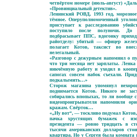
четвёртом номере (июль-август) «Дал
«Провинциальный детектив».
Ленинский РОВД, 1993 год, морозное
тёмное. Оперуполномоченный уголов
приступает к расследованию убийс
поступило после полуночи. До 
подбрасывает ППС, вдогонку приход
райотделу: убитый — офицер желез
полагает Котов, таксист во внес
нелегальный.
«Разговор с дежурным напомнил о пу
что три месяца нет зарплаты. Ленка
никчёмную работу и уходил в коопе
сапогах совсем набок съехали. Прид
подкалымить…»
Сторож магазина упомянул нехоро
поднимается Котов. Никого не зас
собирались впопыхах, то ли вообще с
видеопроигрывателя напомнили ор
кражам. Свёрток…
«„Ну вот“, — тоскливо подумал Котов,
пачка хрустящих бумажек с изоб
президента — ровно тридцать в ст
тысячи американских долларов сто
квартира. Но у Сергея была комната