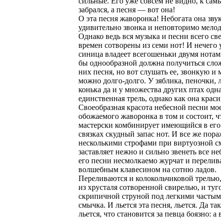
сильные. Его уже совсем не видно, к сам
забрался, а песня — вот она!
О эта песня жаворонка! Небогата она зву
удивительно звонка и неповторимо мелод
Однако ведь вся музыка и песни всего све
времен сотворены из семи нот! И нечего 
синица владеет всегошеньки двумя нотам
бы однообразной должна получиться сло
них песня, но вот слушать ее, звонкую и
можно долго-долго. У зяблика, пеночки, 
конька да и у множества других птах одна
единственная трель, однако как она краси
Своеобразная красота небесной песни мо
обожаемого жаворонка в том и состоит, ч
мастерски комбинирует имеющийся в его
связках скудный запас нот. И все же пора
несколькими строфами при виртуозной см
заставляет нежно и сильно звенеть все не
его песни несмолкаемо журчат и перелив
волшебным клавесином на сотню ладов.
Переливаются и колокольчиковой трелью,
из хрусталя сотворенной свирелью, и туг
скрипичной струной под легкими частым
смычка. И льется эта песня, льется. Да та
льется, что становится за певца боязно: а 