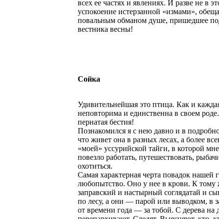
всех ее частях и явлениях. И разве не в э
успокоение истерзанной «измами», обещ
повальным обманом душе, пришедшее по
вестника весны!
Сойка
Удивительнейшая это птица. Как и каждая
неповторима и единственна в своем роде
пернатая бестия!
Познакомился я с нею давно и в подробн
что живет она в разных лесах, а более все
«моей» уссурийской тайги, в которой мне
повезло работать, путешествовать, рыбач
охотиться.
Самая характерная черта повадок нашей
любопытство. Оно у нее в крови. К тому 
заправский и настырный соглядатай и с
по лесу, а они — парой или выводком, в 
от времени года — за тобой. С дерева на 
перепархивают. Следят. Выясняют, кто, ку