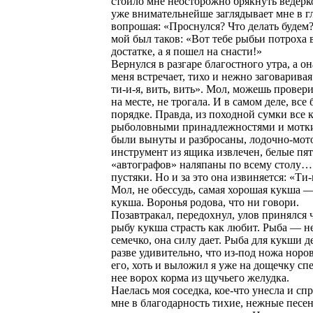
стоило мне неосторожно брякнуть ведерко
уже внимательнейше заглядывает мне в гл
вопрошая: «Проснулся? Что делать будем
мой был таков: «Вот тебе рыбьи потроха 
достатке, а я пошел на снасти!»
Вернулся в разгаре благостного утра, а о
меня встречает, тихо и нежно заговаривая
ти-и-я, вить, вить». Мол, можешь провери
на месте, не трогала. И в самом деле, все
порядке. Правда, из походной сумки все 
рыболовными принадлежностями и мотк
были вынуты и разбросаны, лодочно-мо
инструмент из ящика извлечен, белые пя
«автографов» наляпаны по всему столу…
пустяки. Но и за это она извиняется: «Ти-в
Мол, не обессудь, самая хорошая кукша —
кукша. Воронья родова, что ни говори.
Позавтракал, передохнул, улов принялся 
рыбу кукша страсть как любит. Рыба — н
семечко, она силу дает. Рыба для кукши д
разве удивительно, что из-под ножа норо
его, хоть и выложил я уже на дощечку сп
нее ворох корма из щучьего желудка.
Наелась моя соседка, кое-что унесла и спр
мне в благодарность тихие, нежные песен