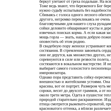
беркут улетают от греха подальше. На вс
Тоже ведь знают, что береженого Бог бер
нужно судьбу испытывать без надобности
Сбиваясь с голоса одного лесного обитат
другого, негромко перекликаясь не очень
благозвучными для нашего слуха руладам
сойки деловито обшаривают кусты и дере
извечных поисках корма. А если какая за
мощь горла — знать, нашла добрую пожи
оповестить об этом родню.
В свадебную пору женихи устраивают к
состязания. В стремлении завоевать серд
они не дерутся, как множество других, не
соревнуются в силе или резвости полета, 
состязаются в вокальном мастерстве. И н
выбирает самого голосистого песнопевца
импровизатора.
Однако пора представить сойку-пересме
внешностью и житейскими устоями. Она 
красива, вот ее портрет. Размером чуть м
сороки, весит до двухсот граммов, а от но
около трети метра. Одета в пушистое тепл
природой старательно раскрашенное. Изд
птица смотрится рыжевато-сероватой, пр
красноватого оттенка, а вблизи различает