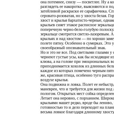
она потемнее, снизу — посветлее. Ну а к
разглядеть ее накоротке, выясняются и п
затейливой раскраски ее сарафанчика. С
серовато-розоватая, но у хвоста белая. Го
хвост и крылья бархатисто-черные, однак
крыльев сияет этакое расписное зеркальц
поперечную черно-бело-голубую полоску.
зеркальце смотрится светло-лазоревым. А
крыльях и над хвостом — по хорошо заме
полете пятну. Особенно в сумерках. Это у
своеобразный опознавательный знак.
Но и это не все. Под светлыми глазами у
чернеют густые усы, как бы исходящие и
клюва, а на голове при эмоциональных в
приподнимается хохолок из длинных белы
каждое из которых помечено черным пят
же, красивая птица, особенно туго распр
воздухе крылья.
Она подвижна и ловка. Полет ее небыстр,
маневрен, что и требуется для жизни под
пологом. Открытых мест сойка определен
Летает она неровно, с порханием. Широ
крыльями машет редко, вроде бы лениво, 
готовностью то и дело переходит на план
весьма ловкое благодаря длинному хвосту