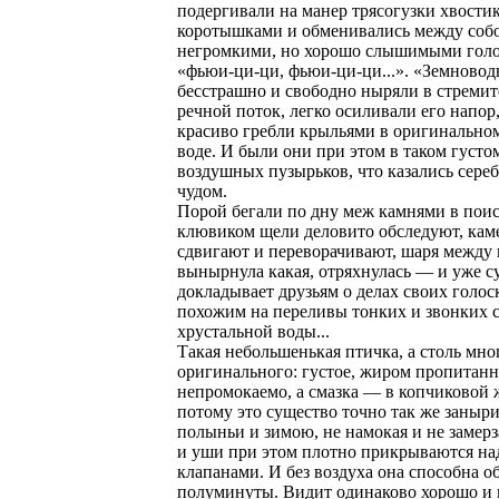
подергивали на манер трясогузки хвости
коротышками и обменивались между соб
негромкими, но хорошо слышимыми голо
«фьюи-ци-ци, фьюи-ци-ци...». «Земново
бесстрашно и свободно ныряли в стреми
речной поток, легко осиливали его напор
красиво гребли крыльями в оригинальном
воде. И были они при этом в таком густо
воздушных пузырьков, что казались сере
чудом.
Порой бегали по дну меж камнями в поис
клювиком щели деловито обследуют, ка
сдвигают и переворачивают, шаря между
вынырнула какая, отряхнулась — и уже с
докладывает друзьям о делах своих голос
похожим на переливы тонких и звонких 
хрустальной воды...
Такая небольшенькая птичка, а столь мно
оригинального: густое, жиром пропитанн
непромокаемо, а смазка — в копчиковой 
потому это существо точно так же заныри
полыньи и зимою, не намокая и не замерз
и уши при этом плотно прикрываются н
клапанами. И без воздуха она способна о
полуминуты. Видит одинаково хорошо и в