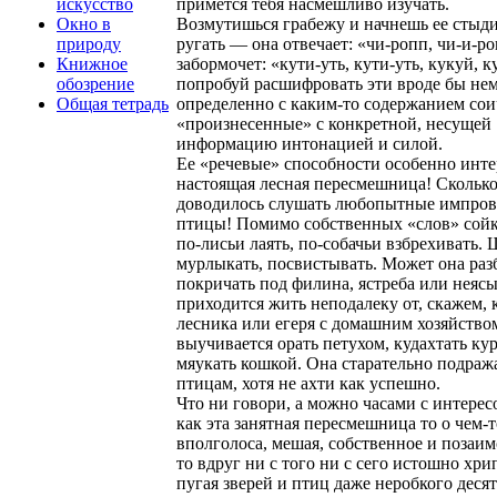
искусство
примется тебя насмешливо изучать.
Окно в
Возмутишься грабежу и начнешь ее стыди
природу
ругать — она отвечает: «чи-ропп, чи-и-р
Книжное
забормочет: «кути-уть, кути-уть, кукуй, 
обозрение
попробуй расшифровать эти вроде бы не
Общая тетрадь
определенно с каким-то содержанием сои
«произнесенные» с конкретной, несущей
информацию интонацией и силой.
Ее «речевые» способности особенно инте
настоящая лесная пересмешница! Сколько
доводилось слушать любопытные импров
птицы! Помимо собственных «слов» сойк
по-лисьи лаять, по-собачьи взбрехивать. 
мурлыкать, посвистывать. Может она раз
покричать под филина, ястреба или неясы
приходится жить неподалеку от, скажем, 
лесника или егеря с домашним хозяйств
выучивается орать петухом, кудахтать ку
мяукать кошкой. Она старательно подраж
птицам, хотя не ахти как успешно.
Что ни говори, а можно часами с интерес
как эта занятная пересмешница то о чем-т
вполголоса, мешая, собственное и позаим
то вдруг ни с того ни с сего истошно хрип
пугая зверей и птиц даже неробкого деся