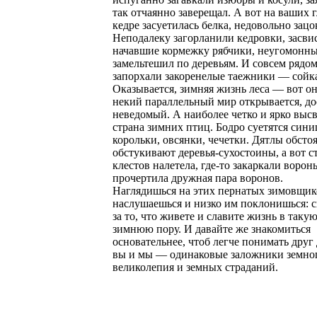
так отчаянно заверещал. А вот на ваших г
кедре засуетилась белка, недовольно зацо
Неподалеку загорланили кедровки, засви
начавшие кормежку рябчики, неугомонн
замельтешил по деревьям. И совсем рядо
запорхали закоренелые таежники — сойка
Оказывается, зимняя жизнь леса — вот он
некий параллельный мир открывается, до
неведомый. А наиболее четко и ярко выс
страна зимних птиц. Бодро суетятся сини
корольки, овсянки, чечетки. Дятлы обсто
обстукивают деревья-сухостоины, а вот с
клестов налетела, где-то закаркали ворон
прочертила дружная пара воронов.
Наглядишься на этих пернатых зимовщик
наслушаешься и низко им поклонишься: с
за то, что живете и славите жизнь в таку
зимнюю пору. И давайте же знакомиться
основательнее, чтоб легче понимать друг 
вы и мы — одинаковые заложники земно
великолепия и земных страданий.