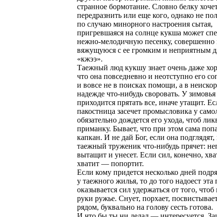
странное бормотание. Словно белку хоче
передразнить или еще кого, однако не по
по случаю минорного настроения сытая,
пригревшаяся на солнце кукша может спе
нежно-мелодичную песенку, совершенно 
вяжущуюся с ее громким и неприятным д
«кжээ».
Таежный люд кукшу знает очень даже хо
что она повседневно и неотступно его со
и вовсе не в поисках помощи, а в неиск
надежде что-нибудь своровать. У зимовья 
приходится прятать все, иначе утащит. Ес
пакостница засечет промысловика у само
обязательно дождется его ухода, чтоб ли
приманку. Бывает, что при этом сама попа
капкан. И не дай Бог, если она подглядят,
таежный труженик что-нибудь прячет: н
вытащит и унесет. Если сил, конечно, хва
хватит — попортит.
Если кому придется несколько дней подря
у таежного жилья, то до того надоест эта 
оказывается сил удержаться от того, чтоб 
руки ружье. Снует, порхает, посвистывае
рядом, буквально на голову сесть готова.
И что бы ты ни делал — интересуется. За