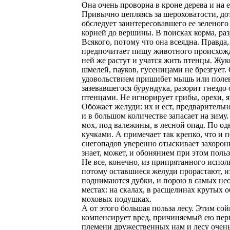
Она очень проворна в кроне дерева и на е
Привычно цепляясь за шероховатости, д
обследует заинтересовавшего ее зеленого
корней до вершины. В поисках корма, раз
Всякого, потому что она всеядна. Правда,
предпочитает пищу животного происхожд
ней же растут и учатся жить птенцы. Жук
шмелей, пауков, гусеницами не брезгует.
удовольствием пришибет мышь или полевк
зазевавшегося бурундука, разорит гнездо
птенцами. Не игнорирует грибы, орехи, я
Обожает желуди: их и ест, предварительн
и в большом количестве запасает на зиму.
мох, под валежины, в лесной опад. По од
кучками. А примечает так крепко, что и 
снегопадов уверенно отыскивает захорон
знает, может, и обонянием при этом польз
Не все, конечно, из припрятанного исполь
потому оставшиеся желуди прорастают, и
поднимаются дубки, и порою в самых н
местах: на скалах, в расщелинах крутых о
моховых подушках.
А от этого большая польза лесу. Этим сой
компенсирует вред, причиняемый ею пер
племени дружественных нам и лесу очен