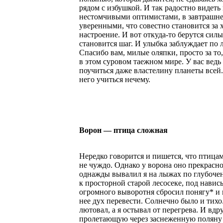
рядом с избушкой. И так радостно видеть
нестомчивыми оптимистами, в завтрашне
уверенными, что совестно становится за 
настроение. И вот откуда-то берутся силы
становится шаг. И улыбка заблуждает по 
Спасибо вам, милые оляпки, просто за то,
в этом суровом таежном мире. У вас ведь 
поучиться даже властелину планеты всей.
него учиться нечему.
Ворон — птица сложная
Нередко говорится и пишется, что птица
не чуждо. Однако у ворона оно прекрасно
однажды вывалил я на лыжах по глубоче
к просторной старой лесосеке, под навис
огромного выворотня сбросил понягу* и 
нее дух перевести. Солнечно было и тихо
лютовал, а я остывал от перегрева. И вдр
пролетающую через заснеженную поляну