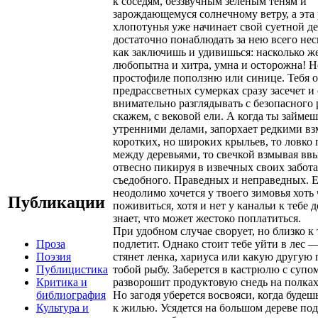
к соседям, беззвучным зеленым теням и
зарождающемуся солнечному ветру, а эта
хлопотунья уже начинает свой суетной де
достаточно понаблюдать за нею всего нес
как заключишь и удивишься: насколько ж
любопытна и хитра, умна и осторожна! Н
простофиле поползню или синице. Тебя о
предрассветных сумерках сразу засечет и 
внимательно разглядывать с безопасного 
скажем, с вековой ели. А когда ты займе
утренними делами, запорхает редкими в
коротких, но широких крыльев, то ловко
между деревьями, то свечкой взмывая вв
отвесно пикируя в извечных своих забот
съедобного. Праведных и неправедных. Е
неодолимо хочется у твоего зимовья хоть
Публикации
поживиться, хотя и нет у канальи к тебе 
знает, что может жестоко поплатиться.
При удобном случае сворует, но близко к 
Проза
подлетит. Однако стоит тебе уйти в лес —
Поэзия
стянет ленка, хариуса или какую другу
Публицистика
тобой рыбу. Заберется в кастрюлю с супом
Критика и
разворошит продуктовую снедь на полках
библиография
Но загодя уберется восвояси, когда будеш
Культура и
к жилью. Усядется на большом дереве по