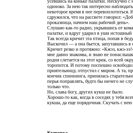
усевшись на коньке палатки. Нескучно с 
одиноко. За нею так интересно наблюдать
некоторое время в нее перевоплотиться. И
сдружился, что на рассвете говорил: «Доб
проказница, начнем наш рабочий день».
Слушаю как-то радио, укрывшись от кома
палатке, и вдруг ударил в уши истошный
Так всегда кричит эта птица, попав в беду
Выскочил — а она бьется, запутавшись в с
Кричит резко и протяжно: «Кжэз, кжэ-ээ!
мне давно знакомы, и знаю не понаслышке
родня слетается на этот крик, со всей окр
торопится. И потому поспешно освободи
приятельницу, отпустил с миром. А та, п
кончик спиннинга, принялась старательн
перья поправлять, будто бы ничего не сл
только что.
Но, слава богу, других кукш не было.
Хорошо-то как, когда в соседях у тебя все
кукша, да еще порядочная. Скучать с нею
Кедровка