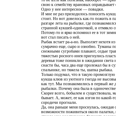
свою к семейству врановых оправдывает 
Одно у нее интересное — повадки.
И мне не раз приходилось поносить кукш,
стоит. Но вот довелось как-то пожить в п
разгаре лета на рыбалке, где познакомилс
странной кукшей-одиночкой, и отмякло с
Потому-то и ярко вспомнил ее в тот зимн
вот стал писать о ней.
Рыбак встает ра-а-но. Выползет нехотя и
сумрачно еще, сыро и ознобно. Туманы по
снежными сугробами плавают, седые тра
тяжестью росного инея пригнулись пласт
деревья тоже поникли в ожидании света и
снасти бы, часа два еще пролежал бы в с
спальнике, но тяжела ты, шапка рыбака.
Только подумал, что в такую промозглую 
кукша клюв из уютного гнезда не высовыв
как тут. Мы познакомились в первый же 
рыбалки. Почему она была в одиночестве
Скорее всего, бобылем и существовала, м
бывает. А, может, ее как изгоя по какой-
сородичи прогнали.
Да, она раньше меня проснулась, ожидая
возможности поживиться около палатки, 