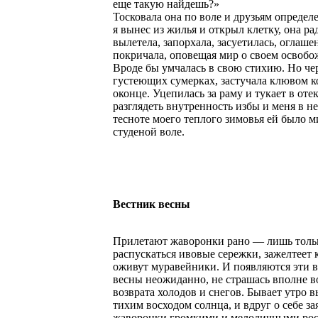
еще такую найдешь?»
Тосковала она по воле и друзьям определе
я вынес из жилья и открыл клетку, она ра
вылетела, запорхала, засуетилась, оглаше
покричала, оповещая мир о своем освобо
Вроде бы умчалась в свою стихию. Но чер
густеющих сумерках, застучала клювом к
оконце. Уцепилась за раму и тукает в отек
разглядеть внутренность избы и меня в не
тесноте моего теплого зимовья ей было м
студеной воле.
Вестник весны
Прилетают жаворонки рано — лишь толь
распускаться ивовые сережки, зажелтеет
оживут муравейники. И появляются эти 
весны неожиданно, не страшась вполне 
возврата холодов и снегов. Бывает утро 
тихим восходом солнца, и вдруг о себе з
жаворонки громкими и мелодичными ро