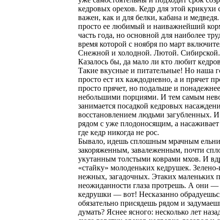
кедровых орехов. Кедр для этой крикухи 
важен, как и для белки, кабана и медведя.
просто ее любимый и наиважнейший ко
часть года, но основной для наиболее тр
время которой с ноября по март включите
Снежной и холодной. Лютой. Сибирской.
Казалось бы, да мало ли кто любит кедро
Такие вкусные и питательные! Но наша г
просто ест их каждодневно, а и прячет пр
просто прячет, но подальше и понадежнее
небольшими порциями. И тем самым нев
занимается посадкой кедровых насажден
восстановлением людьми загубленных. И 
рядом с уже плодоносящим, а насаживает
где кедр никогда не рос.
Бывало, идешь сплошным мрачным ельн
закоряженным, завалеженным, почти спл
укутанным толстыми коврами мхов. И вд
«стайку» молоденьких кедрушек. Зелено
нежных, загадочных. Этаких маленьких 
неожиданности глаза протрешь. А они —
кедрушки — вот! Несказанно обрадуешьс
обязательно присядешь рядом и задумаешь
думать? Яснее ясного: несколько лет наза