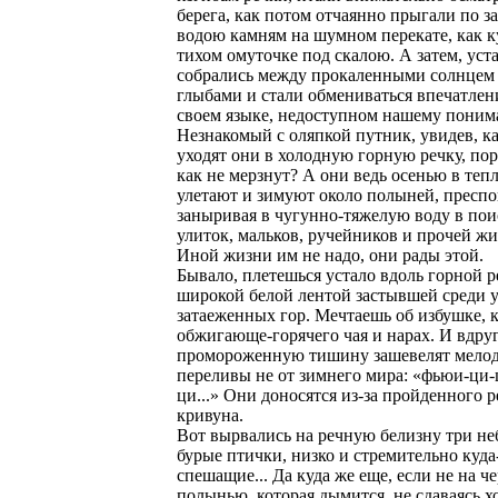
берега, как потом отчаянно прыгали по 
водою камням на шумном перекате, как к
тихом омуточке под скалою. А затем, уста
собрались между прокаленными солнце
глыбами и стали обмениваться впечатлен
своем языке, недоступном нашему поним
Незнакомый с оляпкой путник, увидев, к
уходят они в холодную горную речку, пор
как не мерзнут? А они ведь осенью в теп
улетают и зимуют около полыней, пресп
заныривая в чугунно-тяжелую воду в пои
улиток, мальков, ручейников и прочей ж
Иной жизни им не надо, они рады этой.
Бывало, плетешься устало вдоль горной р
широкой белой лентой застывшей среди
затаеженных гор. Мечтаешь об избушке, 
обжигающе-горячего чая и нарах. И вдруг
промороженную тишину зашевелят мело
переливы не от зимнего мира: «фьюи-ци-
ци...» Они доносятся из-за пройденного 
кривуна.
Вот вырвались на речную белизну три н
бурые птички, низко и стремительно куда
спешащие... Да куда же еще, если не на ч
полынью, которая дымится, не сдаваясь х