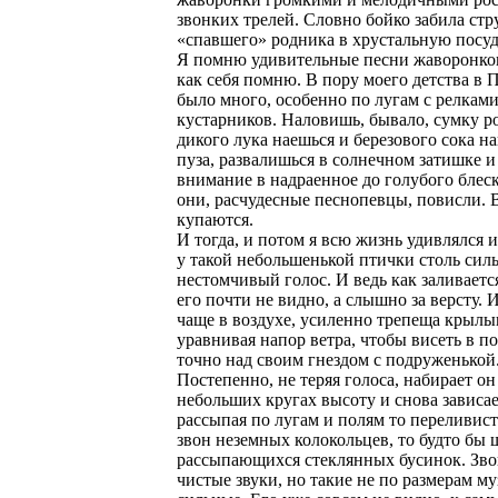
звонких трелей. Словно бойко забила стр
«спавшего» родника в хрустальную посуд
Я помню удивительные песни жаворонков 
как себя помню. В пору моего детства в 
было много, особенно по лугам с релками
кустарников. Наловишь, бывало, сумку р
дикого лука наешься и березового сока н
пуза, развалишься в солнечном затишке и
внимание в надраенное до голубого блеск
они, расчудесные песнопевцы, повисли. 
купаются.
И тогда, и потом я всю жизнь удивлялся 
у такой небольшенькой птички столь сил
нестомчивый голос. И ведь как заливаетс
его почти не видно, а слышно за версту. 
чаще в воздухе, усиленно трепеща крыл
уравнивая напор ветра, чтобы висеть в п
точно над своим гнездом с подруженькой
Постепенно, не теряя голоса, набирает он
небольших кругах высоту и снова зависае
рассыпая по лугам и полям то переливист
звон неземных колокольцев, то будто бы 
рассыпающихся стеклянных бусинок. Зво
чистые звуки, но такие не по размерам м