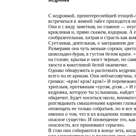
С кедровкой, преинтереснейшей птицей-
встречаться в зимней тайге приходится не
Она и с виду заметная, но главное — неу
крикливая и, прямо скажем, вздорная. А 
сообразительная, хитрая и страсть как ко
Суетливая, деятельная, о завтрашнем дне 
Размерами она чуть меньше сороки, цвет
шоколадно-бурая, в густом белом крапе.
на голове, крылья и хвост черные, но са
хвоста в кокетливой белой окаемочке.
Однако обнаружить и распознать кедров
всего по ее крикам. Они неблагозвучны, 
громки: «крэк! крэк! крэк!» И перемежаю
хриплым, протяжным «урээж, рээж...» И 
кедровка, которую ты услышишь, найдет 
обкричит. Будет носиться около, внимате
разглядывать смышлеными карими глазк
оповещать не только собратьев, но и все 
именно о том, что в их владениях появил
опасное существо. И оповещение это, как
опасности, все принимают серьезно.
В стаи они собираются в конце лета, ког
уже самостоятельны и подходит срок соз