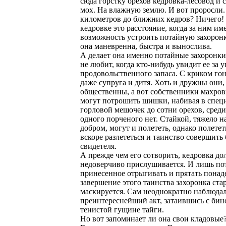
сюда горстку орехов кедровка-лесовод и 
мох. На влажную землю. И вот проросли.
километров до ближних кедров? Ничего!
кедровке это расстояние, когда за ним им
возможность устроить потайную захоронк
она маневренна, быстра и вынослива.
А делает она именно потайные захоронки
не любит, когда кто-нибудь увидит ее за
продовольственного запаса. С криком го
даже супруга и дитя. Хоть и дружны они,
общественны, а вот собственники махров
могут потрошить шишки, набивая в спе
горловой мешочек до сотни орехов, среди
одного порченого нет. Стайкой, тяжело 
добром, могут и полететь, однако полетет
вскоре разлететься и таинство совершить 
свидетеля.
А прежде чем его сотворить, кедровка до
недоверчиво прислушивается. И лишь по
принесенное отрыгивать и прятать понад
завершение этого таинства захоронка ста
маскируется. Сам неоднократно наблюдал
преинтереснейший акт, затаившись с бин
тенистой гущине тайги.
Но вот запоминает ли она свои кладовые?