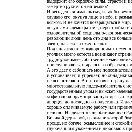
выдержит его сердечко силы, страсти и н
замертво рухнет он на землю?
И весь день внимаешь ему, и так бы вечно
слушаю его, окунув лицо в небо, и разм
всяком. И не хочется возвращаться в мир,
лозунгами «демократии», перестройки и 
оздоровительной социально-экономическ
революции люди день ото дня все больш
злеют, наглеют и ожесточаются.
Под впечатлением жавороночьих песен в
уголках моего естества возникают стран
трудноуловимые собственные «мелодии».
прислушиваюсь, стараюсь разобраться, с
А это дает о себе знать мое подсознатель
и успокаивает, и упрекает, но обнадежива
не все потеряно. Вот возглавит страну н
многострадальную лидер-избавитель с и
государственным умом и выжжет калены
мафиозно-коррумпированную мразь от к
дворцов до последнего полустанка. И дас
хорошо оплачиваемую работу или прили
пенсию. И сделает ныне обнищавшую Ро
Великой державой, граждане которой буд
проще, но богаче, осмысленнее и спокойн
глубочайшим уважением и любовью к пр