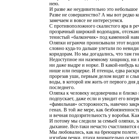
нею.
И разве же неудивительно это небольшое
Разве не совершенство? А мы вот редко к
замечаем и вовсе не интересуемся.
С противоположного скалистого яра в ре
прозрачный широкий водопадик, отсека
тенистый «балкончик» под каменной нав
Оляпки играючи пронизывали этот водоп
словно куда-то дальше улетали по невид
коридорам. Но мы догадались, что там гн
Недоступное ни наземному хищнику, ни 
ни даже выдре и норке. В какой-нибудь 
нише или пещерке. И птенцы, едва раскры
прорезав уши, первым делом видят и сл
воды, в которой им жить от первого дня 
последнего.
Оляпка к человеку недоверчива и близко 
подпускает, даже если и увидит его впер
«фамильная» осторожность, навечно закр
генах. В той же мере, как безбоязненност
и вечная подозрительность у воробья. Ка
И потому мы следили за семьей оляпки, з
дыхание. Все-таки нечасто счастливится е
Мы любовались, как на бреющем полете, 
изгибам речки, птахи внимательно осмат