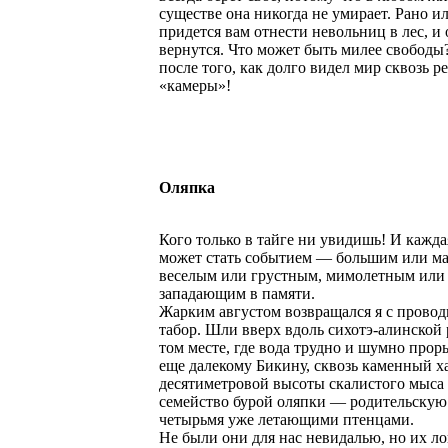
существе она никогда не умирает. Рано и
придется вам отнести невольниц в лес, и 
вернутся. Что может быть милее свободы
после того, как долго видел мир сквозь р
«камеры»!
Оляпка
Кого только в тайге ни увидишь! И кажда
может стать событием — большим или м
веселым или грустным, мимолетным или
западающим в памяти.
Жарким августом возвращался я с прово
табор. Шли вверх вдоль сихотэ-алинской 
том месте, где вода трудно и шумно прор
еще далекому Бикину, сквозь каменный х
десятиметровой высоты скалистого мыса
семейство бурой оляпки — родительскую
четырьмя уже летающими птенцами.
Не были они для нас невидалью, но их ло