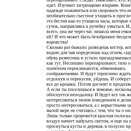
идет. Изучают хитрющими взорами. Коне
надежде поживиться или своровать что-н
необязательно съестное утащить и прогло
эта бестия как-то утащила часы, которые 
сучок, направляясь к ручейку умыться. И,
всего, она же через час лишила меня очко
ей? И что может быть безобразнее бесцел
воровства!
Сколько раз бывало: разведешь костер, ко
водою для чая определишь над огнем, сы
обувь развесишь и устало призадумаешься
как тут. Неспешно перепархивают, тихо о
понятном перекликаются, обмениваясь
соображениями. И будут терпеливо ждать,
отдохнув и перекусив, уйдешь. И соберут
все до крошки. Потом догонят и продолж
А если ты поселишься в зимовье, несколь
обоснуется неподалеку. И будут все так 
интересоваться твоим поведением и делам
просто интересоваться, а с корыстными ц
малой мере не считаясь с тем, что ты о н
Лишь только прорежется красная полоска 
воздух начнет набухать светом, и еще на 
проснуться кусты и деревья, в полусне п