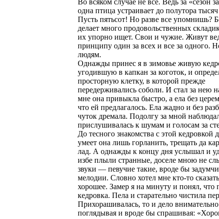
Во всяком случае не все. Ведь за «сезон з
одна птица устраивает до полутора тысяч
Пусть пятьсот! Но разве все упомнишь? Б
делает много продовольственных складик
их упорно ищет. Свои и чужие. Живут ве
принципу один за всех и все за одного. Н
людям.
Однажды принес я в зимовье живую кедр
угодившую в капкан за коготок, и опреде
просторную клетку, в которой прежде
передерживались соболи. И стал за нею н
мне она привыкла быстро, а ела без цере
что ей предлагалось. Ела жадно и без раз
чуток дремала. Подолгу за мной наблюдал
прислушивалась к шумам и голосам за ст
До тесного знакомства с этой кедровкой д
умеет она лишь горланить, трещать да кар
лад. А однажды к концу дня услышал и у
избе плыли странные, доселе мною не с
звуки — певучие такие, вроде бы задум
мелодии. Словно хотел мне кто-то сказат
хорошее. Замер я на минуту и понял, что 
кедровка. Пела и старательно чистила пер
Прихорашивалась, то и дело внимательно
поглядывая и вроде бы спрашивая: «Хоро