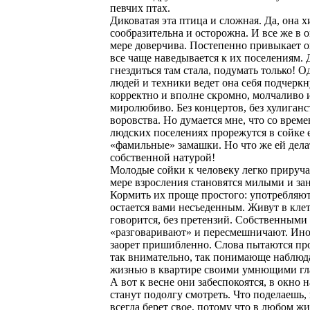
певчих птах.
Диковатая эта птица и сложная. Да, она х
сообразительна и осторожна. И все же в 
мере доверчива. Постепенно привыкает о
все чаще наведывается к их поселениям.
гнездиться там стала, подумать только! О
людей и техники ведет она себя подчеркн
корректно и вполне скромно, молчаливо 
миролюбиво. Без концертов, без хулиганст
воровства. Но думается мне, что со време
людских поселениях прорежутся в сойке 
«фамильные» замашки. Но что же ей дела
собственной натурой!
Молодые сойки к человеку легко прируча
мере взросления становятся милыми и за
Кормить их проще простого: употребляют 
остается вами несъеденным. Живут в клет
говорится, без претензий. Собственными
«разговаривают» и пересмешничают. Иног
заорет пришибленно. Слова пытаются пр
так внимательно, так понимающе наблюд
жизнью в квартире своими умнющими гл
А вот к весне они забеспокоятся, в окно 
станут подолгу смотреть. Что поделаешь,
всегда берет свое, потому что в любом ж