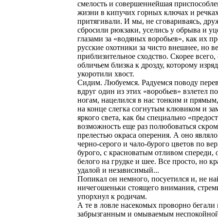
смелость и совершеннейшая приспособле
жизни в кипучих горных ключах и речка
притягивали. И мы, не сговариваясь, дру
сбросили рюкзаки, уселись у обрыва и у
глазами за «водяных воробьев», как их п
русские охотники за чисто внешнее, но в
приблизительное сходство. Скорее всего,
обличьем близка к дрозду, которому изря
укоротили хвост.
Сидим. Любуемся. Радуемся поводу перев
вдруг один из этих «воробьев» взлетел п
ногам, нацелился в нас тонким и прямым,
на конце слегка согнутым клювиком и за
яркого света, как бы специально «предос
возможность еще раз полюбоваться скро
прелестью окраса оперения. А оно являл
черно-серого и чало-бурого цветов по вер
бурого, с красноватым отливом спереди,
белого на грудке и шее. Все просто, но к
удалой и независимый...
Попикал он немного, посуетился и, не на
ничегошеньки стоящего внимания, стрем
упорхнул к родичам.
А те в ловле насекомых проворно бегали 
забрызганным и омываемым неспокойной