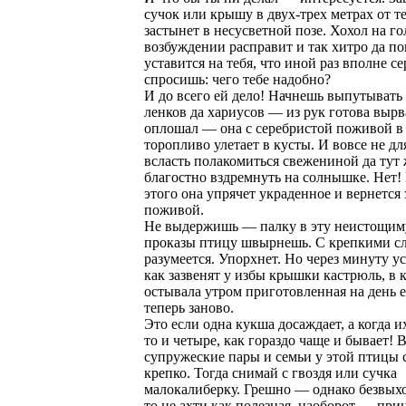
сучок или крышу в двух-трех метрах от т
застынет в несусветной позе. Хохол на го
возбуждении расправит и так хитро да 
уставится на тебя, что иной раз вполне се
спросишь: чего тебе надобно?
И до всего ей дело! Начнешь выпутывать
ленков да хариусов — из рук готова вырва
оплошал — она с серебристой поживой в
торопливо улетает в кусты. И вовсе не для
всласть полакомиться свежениной да тут 
благостно вздремнуть на солнышке. Нет!
этого она упрячет украденное и вернется 
поживой.
Не выдержишь — палку в эту неистощим
проказы птицу швырнешь. С крепкими с
разумеется. Упорхнет. Но через минуту 
как зазвенят у избы крышки кастрюль, в 
остывала утром приготовленная на день 
теперь заново.
Это если одна кукша досаждает, а когда их
то и четыре, как гораздо чаще и бывает! 
супружеские пары и семьи у этой птицы
крепко. Тогда снимай с гвоздя или сучка
малокалиберку. Грешно — однако безвых
то не ахти как полезная, наоборот — пр