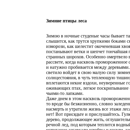
Зимние птицы леса
Зимою в ночные студеные часы бывает так
слышится, как трутся хрупкими боками 
изморози, как шелестит окоченевшая хвоя
постанывают ветки и шепчет тончайшая 
странных шорохов. Особенно омертвело в
рассвете, когда насквозь промороженное 
и натужно пробивается между деревьями.
светило войдет в свою малую силу зимне
солнцестояния, в чуть теплеющую тишин
вплетаются некие вздохи, неуверенные г
оживающих птах, легкое поскрипывание 
чьими-то лапками.
Даже днем в этом насквозь промороженн
то вроде бы безжизненно, словно заледен
насмерть и утратили жизнь все этажи леса
нет! Вот присядьте и прислушайтесь. Гул
дерево, продолжающее жить, оглушитель
речной лед, под которым теплится водны
испуганно загавкали изюбры и косули, за