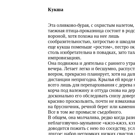
Кукша
Эта оливково-бурая, с охристым налетом,
таежная птицa-проказница состоит в родс
вороной, хотя похожа на нее лишь
сообразительностью, хитростью и шкодл
еще кукша поменьше «ростом», пестро ок
столь изобретательна в повадках, зато та
импровизациях.
Она подвижна и деятельна с раннего утра
вечера. Летает легко и бесшумно, распуст
веером, прекрасно планирует, хотя на да
дистанции непригодна. Крылья ей вроде
всего лишь для перепархивания с дерева н
корча под валежину и оттуда снова на де
досконально его обследовать снизу доверх
красиво проскользить, почти не взмахива
на брусничник, речной берег или камени
Все в том же промысле съедобного.
В общем, она молчалива, редко когда разн
неблагозвучно-заунывное «кжээ-кжээ, кээ
доводится пожить с нею по соседству, у
другое: набор негромких низких свистов 