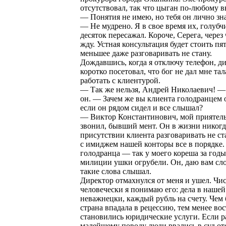
отсутствовал, так что цыган по-любому в
— Понятия не имею, но тебя он лично зна
— Не мудрено. Я в свое время их, голубч
десяток пересажал. Короче, Серега, через 
жду. Устная консультация будет стоить пят
меньшее даже разговаривать не стану.
Дождавшись, когда я отключу телефон, д
коротко посетовал, что бог не дал мне тал
работать с клиентурой.
— Так же нельзя, Андрей Николаевич! —
он. — Зачем же вы клиента голодранцем 
если он рядом сидел и все слышал?
— Виктор Константинович, мой приятель
звонил, бывший мент. Он в жизни никогд
присутствии клиента разговаривать не ста
с имиджем нашей конторы все в порядке.
голодранца — так у моего кореша за годы
милиции ушки огрубели. Он, даю вам сло
такие слова слышал.
Директор отмахнулся от меня и ушел. Чис
человечески я понимаю его: дела в наше
неважнецки, каждый рубль на счету. Чем
страна впадала в рецессию, тем менее во
становились юридические услуги. Если 
малейшему поводу люди рвались в суд от