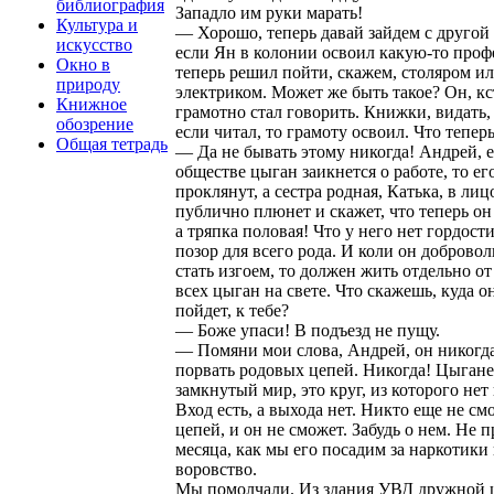
библиография
Западло им руки марать!
Культура и
— Хорошо, теперь давай зайдем с другой
искусство
если Ян в колонии освоил какую-то проф
Окно в
теперь решил пойти, скажем, столяром и
природу
электриком. Может же быть такое? Он, кс
Книжное
грамотно стал говорить. Книжки, видать,
обозрение
если читал, то грамоту освоил. Что тепер
Общая тетрадь
— Да не бывать этому никогда! Андрей, е
обществе цыган заикнется о работе, то ег
проклянут, а сестра родная, Катька, в лиц
публично плюнет и скажет, что теперь он
а тряпка половая! Что у него нет гордости
позор для всего рода. И коли он доброво
стать изгоем, то должен жить отдельно от
всех цыган на свете. Что скажешь, куда о
пойдет, к тебе?
— Боже упаси! В подъезд не пущу.
— Помяни мои слова, Андрей, он никогд
порвать родовых цепей. Никогда! Цыган
замкнутый мир, это круг, из которого нет
Вход есть, а выхода нет. Никто еще не см
цепей, и он не сможет. Забудь о нем. Не 
месяца, как мы его посадим за наркотики 
воровство.
Мы помолчали. Из здания УВД дружной