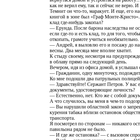
как не верил ему, так и сейчас не верю. И
Темнит он что-то, маракует. И еще, его н
книгой в зоне был «Граф Монте-Кристо».
клад где-нибудь закопал?
— Ерунда. После барона наследства не ос
если где-то и есть клад, то для того, чтоб
откопать, грамоте учиться необязательно.
— Андрей, я выловлю его и посажу до н
весны. Два месяца мне вполне хватит.
К стыду своему, несмотря на предупрежде
в облаву прямо на следующий день.
Вечером, идя из офиса домой, я услышал 
— Гражданин, одну минуточку, подождит
Ко мне подошли два патрульных полицей
— Здравствуйте! Сержант Петров. У вас е
документы, удостоверяющие личность?
— Естественно, нет. Кто же с собой доку
А что случилось, вы меня в чем-то подозр
— Вы нарушили областной закон о запр
курения табака вблизи остановок общест
транспорта.
Я посмотрел по сторонам — никакого ос
павильона рядом не было.
— И где же остановка? — с вызовом спро