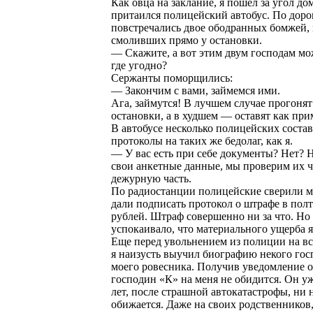
Как овца на заклание, я пошел за угол дом
притаился полицейский автобус. По доро
повстречались двое ободранных бомжей,
смоливших прямо у остановки.
— Скажите, а вот этим двум господам мо
где угодно?
Сержанты поморщились:
— Закончим с вами, займемся ими.
Ага, займутся! В лучшем случае прогонят
остановки, а в худшем — оставят как при
В автобусе несколько полицейских соста
протоколы на таких же бедолаг, как я.
— У вас есть при себе документы? Нет? 
свои анкетные данные, мы проверим их ч
дежурную часть.
По радиостанции полицейские сверили м
дали подписать протокол о штрафе в пол
рублей. Штраф совершенно ни за что. Но
успокаивало, что материального ущерба я
Еще перед увольнением из полиции на в
я наизусть выучил биографию некого гос
моего ровесника. Получив уведомление о
господин «К» на меня не обидится. Он у
лет, после страшной автокатастрофы, ни н
обижается. Даже на своих родственников