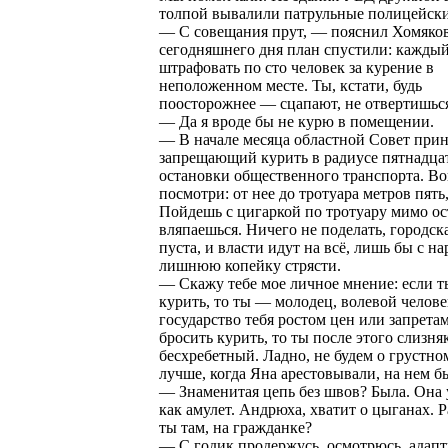
толпой вывалили патрульные полицейски
— С совещания прут, — пояснил Хомяко
сегодняшнего дня план спустили: каждый
штрафовать по сто человек за курение в
неположенном месте. Ты, кстати, будь
поосторожнее — сцапают, не отвертишьс
— Да я вроде бы не курю в помещении.
— В начале месяца областной Совет прин
запрещающий курить в радиусе пятнадца
остановки общественного транспорта. Во
посмотри: от нее до тротуара метров пять
Пойдешь с цигаркой по тротуару мимо ос
вляпаешься. Ничего не поделать, городск
пуста, и власти идут на всё, лишь бы с на
лишнюю копейку стрясти.
— Скажу тебе мое личное мнение: если т
курить, то ты — молодец, волевой челове
государство тебя ростом цен или запрета
бросить курить, то ты после этого слизня
бесхребетный. Ладно, не будем о грустно
лучше, когда Яна арестовывали, на нем б
— Знаменитая цепь без швов? Была. Она 
как амулет. Андрюха, хватит о цыганах. Р
ты там, на гражданке?
— С годик продержусь, осмотрюсь, адапт