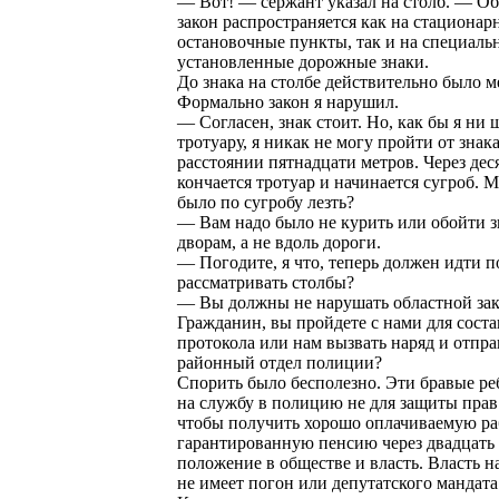
— Вот! — сержант указал на столб. — О
закон распространяется как на стационар
остановочные пункты, так и на специаль
установленные дорожные знаки.
До знака на столбе действительно было м
Формально закон я нарушил.
— Согласен, знак стоит. Но, как бы я ни 
тротуару, я никак не могу пройти от знака
расстоянии пятнадцати метров. Через дес
кончается тротуар и начинается сугроб. М
было по сугробу лезть?
— Вам надо было не курить или обойти з
дворам, а не вдоль дороги.
— Погодите, я что, теперь должен идти п
рассматривать столбы?
— Вы должны не нарушать областной зак
Гражданин, вы пройдете с нами для сост
протокола или нам вызвать наряд и отпра
районный отдел полиции?
Спорить было бесполезно. Эти бравые р
на службу в полицию не для защиты прав
чтобы получить хорошо оплачиваемую ра
гарантированную пенсию через двадцать 
положение в обществе и власть. Власть н
не имеет погон или депутатского мандата