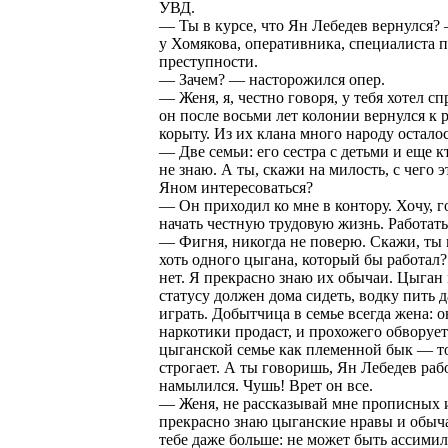
УВД.
— Ты в курсе, что Ян Лебедев вернулся?
у Хомякова, оперативника, специалиста 
преступности.
— Зачем? — насторожился опер.
— Женя, я, честно говоря, у тебя хотел сп
он после восьми лет колонии вернулся к 
корыту. Из их клана много народу остало
— Две семьи: его сестра с детьми и еще к
не знаю. А ты, скажи на милость, с чего э
Яном интересоваться?
— Он приходил ко мне в контору. Хочу, г
начать честную трудовую жизнь. Работать,
— Фигня, никогда не поверю. Скажи, ты 
хоть одного цыгана, который бы работал
нет. Я прекрасно знаю их обычаи. Цыган
статусу должен дома сидеть, водку пить д
играть. Добытчица в семье всегда жена: о
наркотики продаст, и прохожего обворуе
цыганской семье как племенной бык — то
строгает. А ты говоришь, Ян Лебедев раб
намылился. Чушь! Врет он все.
— Женя, не рассказывай мне прописных 
прекрасно знаю цыганские нравы и обыч
тебе даже больше: не может быть ассими