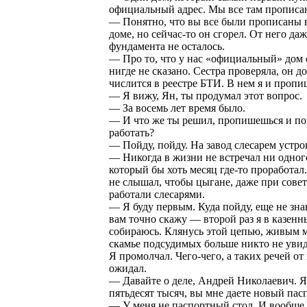
официальный адрес. Мы все там прописа
— Понятно, что вы все были прописаны 
доме, но сейчас-то он сгорел. От него даж
фундамента не осталось.
— Про то, что у нас «официальный» дом 
нигде не сказано. Сестра проверяла, он д
числится в реестре БТИ. В нем я и пропи
— Я вижу, Ян, ты продумал этот вопрос.
— За восемь лет время было.
— И что же ты решил, пропишешься и п
работать?
— Пойду, пойду. На завод слесарем устро
— Никогда в жизни не встречал ни одног
который бы хоть месяц где-то проработал.
не слышал, чтобы цыгане, даже при совет
работали слесарями.
— Я буду первым. Куда пойду, еще не зна
вам точно скажу — второй раз я в казенн
собираюсь. Клянусь этой цепью, живым 
скамье подсудимых больше никто не увид
Я промолчал. Чего-чего, а таких речей от
ожидал.
— Давайте о деле, Андрей Николаевич. Я
пятьдесят тысяч, вы мне даете новый пас
— У меня не паспортный стол. И вообще,