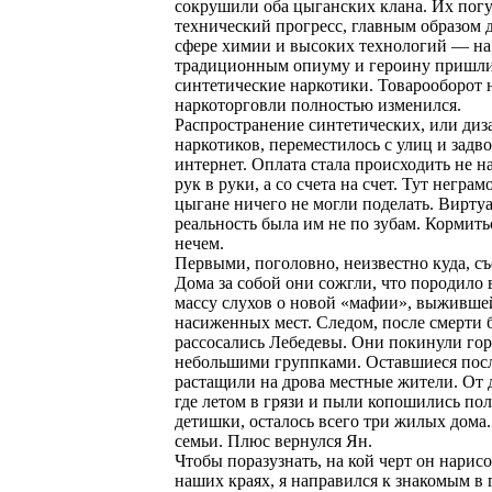
сокрушили оба цыганских клана. Их пог
технический прогресс, главным образом 
сфере химии и высоких технологий — на
традиционным опиуму и героину пришл
синтетические наркотики. Товарооборот 
наркоторговли полностью изменился.
Распространение синтетических, или диз
наркотиков, переместилось с улиц и задво
интернет. Оплата стала происходить не 
рук в руки, а со счета на счет. Тут негра
цыгане ничего не могли поделать. Вирту
реальность была им не по зубам. Кормить
нечем.
Первыми, поголовно, неизвестно куда, с
Дома за собой они сожгли, что породило 
массу слухов о новой «мафии», выживше
насиженных мест. Следом, после смерти 
рассосались Лебедевы. Они покинули гор
небольшими группками. Оставшиеся посл
растащили на дрова местные жители. От 
где летом в грязи и пыли копошились по
детишки, осталось всего три жилых дома.
семьи. Плюс вернулся Ян.
Чтобы поразузнать, на кой черт он нарисо
наших краях, я направился к знакомым в 