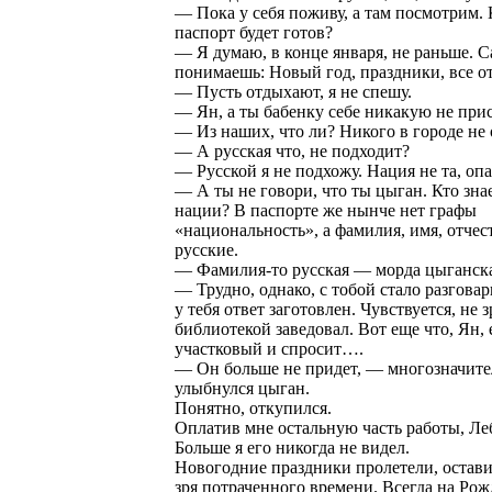
— Пока у себя поживу, а там посмотрим. 
паспорт будет готов?
— Я думаю, в конце января, не раньше. 
понимаешь: Новый год, праздники, все о
— Пусть отдыхают, я не спешу.
— Ян, а ты бабенку себе никакую не при
— Из наших, что ли? Никого в городе не 
— А русская что, не подходит?
— Русской я не подхожу. Нация не та, опа
— А ты не говори, что ты цыган. Кто знае
нации? В паспорте же нынче нет графы
«национальность», а фамилия, имя, отчест
русские.
— Фамилия-то русская — морда цыганска
— Трудно, однако, с тобой стало разговар
у тебя ответ заготовлен. Чувствуется, не з
библиотекой заведовал. Вот еще что, Ян,
участковый и спросит….
— Он больше не придет, — многозначите
улыбнулся цыган.
Понятно, откупился.
Оплатив мне остальную часть работы, Ле
Больше я его никогда не видел.
Новогодние праздники пролетели, остави
зря потраченного времени. Всегда на Ро