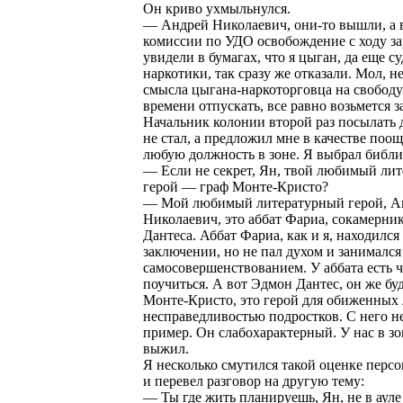
Он криво ухмыльнулся.
— Андрей Николаевич, они-то вышли, а 
комиссии по УДО освобождение с ходу за
увидели в бумагах, что я цыган, да еще с
наркотики, так сразу же отказали. Мол, н
смысла цыгана-наркоторговца на свобод
времени отпускать, все равно возьмется за
Начальник колонии второй раз посылать
не стал, а предложил мне в качестве поо
любую должность в зоне. Я выбрал библи
— Если не секрет, Ян, твой любимый ли
герой — граф Монте-Кристо?
— Мой любимый литературный герой, А
Николаевич, это аббат Фариа, сокамерни
Дантеса. Аббат Фариа, как и я, находился
заключении, но не пал духом и занимался
самосовершенствованием. У аббата есть 
поучиться. А вот Эдмон Дантес, он же б
Монте-Кристо, это герой для обиженных
несправедливостью подростков. С него не
пример. Он слабохарактерный. У нас в зо
выжил.
Я несколько смутился такой оценке пер
и перевел разговор на другую тему:
— Ты где жить планируешь, Ян, не в ауле