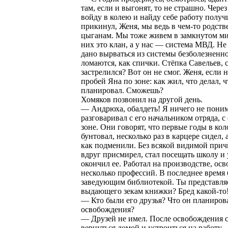
там, если и выгонят, то не страшно. Через
войду в колею и найду себе работу получ
прикинул, Женя, мы ведь в чем-то родст
цыганам. Мы тоже живем в замкнутом мир
них это клан, а у нас — система МВД. Н
дано вырваться из системы безболезненн
ломаются, как спички. Стёпка Савельев, 
застрелился? Вот он не смог. Женя, если 
пробей Яна по зоне: как жил, что делал, ч
планировал. Сможешь?
Хомяков позвонил на другой день.
— Андрюха, обалдеть! Я ничего не пони
разговаривал с его начальником отряда, с
зоне. Они говорят, что первые годы в ко
бунтовал, несколько раз в карцере сидел, 
как подменили. Без всякой видимой при
вдруг присмирел, стал посещать школу и
окончил ее. Работал на производстве, осв
несколько профессий. В последнее время
заведующим библиотекой. Ты представля
выдающего зекам книжки? Бред какой-то
— Кто были его друзья? Что он планиров
освобождения?
— Друзей не имел. После освобождения 
вернуться домой и устроиться на работу