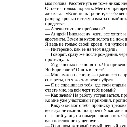
моя голова. Расстегнуть ее тоже никак нел
Остается только порвать. Ментам при арес
же сказал: «Если цепь тронете, я себе ве
разорву, кровью истеку, а вам за покойник
придется».
— А зеки снять не пробовали?
— Андрей Николаевич, жить все хотят: и 
арестанты. Зачем за кусок золота на нож 
Я ведь не только своей крови, я и чужой 
— Интересно, как ее на тебя надели?
— Говорят, сразу же после рождения, чер
протиснули.
— Угу, с цепью все понятно. Что привело 
Ян Борисович? Опять влетел?
— Мне нужен паспорт, — цыган сел напр
сигареты, но я жестом велел убрать.
— Я не спрашиваю тебя, где твой старый
ответь мне, на кой черт тебе новый?
— Как зачем? На работу устраиваться, пр
Ко мне уже участковый приходил, пропис
— Какую он мог с тебя прописку требоват
весь аул незаконно построен? У вас же в 
названий улиц, ни номеров домов нет. О
ваш поселок не существует.
— Один дом, который самый первый куп