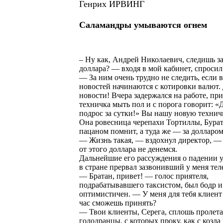
Генрих ИРВИНГ
Саламандры умываются огнем
– Ну как, Андрей Николаевич, следишь з
доллара? — входя в мой кабинет, спросил
— За ним очень трудно не следить, если 
новостей начинаются с котировки валют. 
новости! Вчера задержался на работе, пр
техничка мыть пол и с порога говорит: «
подрос за сутки!» Вы нашу новую технич
Она ровесница черепахи Тортиллы, Бура
пацаном помнит, а туда же — за долларом
— Жизнь такая, — вздохнул директор, —
от этого доллара не денемся.
Дальнейшие его рассуждения о падении 
в стране прервал зазвонивший у меня тел
— Братан, привет! — голос приятеля,
подрабатывавшего таксистом, был бодр и
оптимистичен. — У меня для тебя клиент 
час сможешь принять?
— Твои клиенты, Серега, сплошь пролета
голодранцы, с которых проку, как с козла