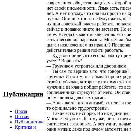
современное общество нация, у которой д
нет своей письменности. Язык есть, пис
нет. А нет потому, что она им просто на х
нужна. Они не хотят и не будут жить, как
их при советской власти работать не заст
сейчас и подавно никто не заставит. Но е
«но». Всегда бывают исключения. Есть б
есть завязавшие наркоманы. Может же бы
цыган исключением из правил? Представь
действительно решил пойти работать.
— Куда он пойдет, кто его на работу при
умеет? Воровать?
— Грузчиком устроится или дворником.
— Ты сам-то веришь в то, что говоришь?
грузчик? И потом, не забывай про их ро
строй и обычаи, которые у них вместо зак
мужчина из клана пойдет работать, то все
соплеменники отрекутся от него. Он стан
Публикации
посмешищем для всех цыган.
— А как же те, кто в ансамблях поет и п
то официально трудоустроены.
Проза
— Такие есть, не спорю. Но их единицы, 
Поэзия
Москве тусуются. К тому же, петь и пляс
Публицистика
считается незазорным. А вот улицу подме
Критика и
один мужик даже под дулом автомата не 