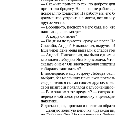
— Скажите примерно так: по доброте ду
приютили бродягу. На нас он не работал, а
помогал по хозяйству. На работу мы его б
документов устроить не могли, вот он и 
другое место.
— Вообще-то, паспорт у него был, но, чт
написано, я не смотрел.
— А когда он исчез?
— По дням получается, сразу же после Но
Спасибо, Андрей Николаевич, выручили!
Еще через день меня вызвали к следовате
— Андрей Николаевич, вы были одним и
кто видел Лебедева Яна Борисовича. Что
сказать о нем? Он злоупотреблял спиртн
собирался заниматься?
В последнюю нашу встречу Лебедев был 
выбрит, без малейших признаков похмель
следователю я сказал совсем другое: мол,
свой визит Ян появлялся с глубочайшего 
— Вам знаком этот предмет? — следоват
передо мной золотую цепочку в целлофа
пакетике.
Я достал цепь, прогнал и положил обратн
— Данную золотую цепочку я дважды ви
на Лебедеве Яне. На мои вопросы Лебеде