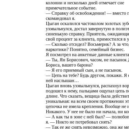
колонии и несколько дней отмечает сие
примечательное событие.
— Справку об освобождении! — вместо 
скомандовал я.
Цыган оскалился частоколом золотых зуб
ухмыльнулся, достал завернутую в полиэ
синенькую справку. Приятель, ожидающи
свой процент за клиента, примостился в у
— Сколько отсидел? Восьмерик? А за что,
наркотики? Понятно, семейный бизнес.
Я посмотрел на анкетные данные клиента
— Ты, Ян Борисович, часом, не пасынок
Бориса, вашего барона?
— Я его приемный сын, а не пасынок.
— Цепь на тебе? Будь другом, покажи. Я 
ней наслышан…
Цыган вновь ухмыльнулся, распахнул вор
подошел к нему, пальцами ощупал цепь по
длине. Что сказать, вещица была действи
уникальная: на всем своем протяжении эт
цепочка не имела крепления. Вообще не 
Никакого. У нее не было ни начала, ни ко
— А как ты в зоне с ней был? — полюбо
я. — Никто не потребовал снять?
— Так ее же снять невозможно, она же м