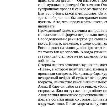
приоткрытой двери. — Он нас всех в гроб
свой мундиаль проведет! Он зимнюю Ол
субтропиках провел и сейчас от своего не
Ему-то по фигу, какой курс доллара. Он 
траты пойдет, лишь бы иностранцам пыль
пустить. А то, что народу жрать нечего, е
наплевать!
Проходивший мимо мужчина из процве
консалтинговой фирмы недовольно помо
Свободолюбивые речи торговцев были ем
вкусу. Ничего, дружище, в следующем го
России сядет на задницу, обанкротится тв
ты точно так же запоешь. А когда узнаешь
за границей стал тебе не по карману, то 
добавишь.
С торца нашего офисного здания примост
«Нева», в котором полулегально, из-под 
продавали сигареты. На крыльце бара ку
неопрятный небритый субъект неопреде
возраста, неизвестно какой национальнос
Алик. В баре он работал грузчиком, убо
сторожем. Жил он тут же, в подсобном п
Алик влачил нищенское существование: н
доедать остатки пищи со столов, допиват
в кружках пиво. После запрета на курени