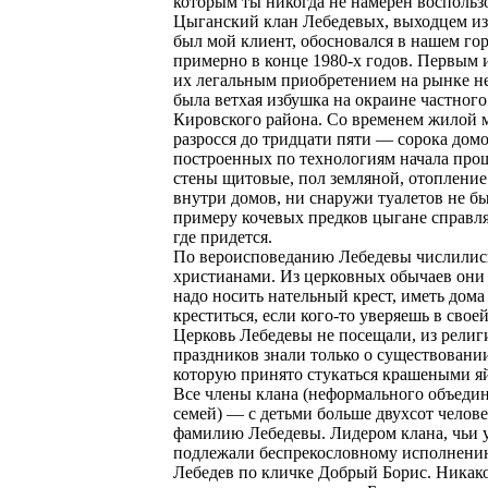
которым ты никогда не намерен воспользо
Цыганский клан Лебедевых, выходцем из
был мой клиент, обосновался в нашем го
примерно в конце 1980-х годов. Первым 
их легальным приобретением на рынке 
была ветхая избушка на окраине частного
Кировского района. Со временем жилой 
разросся до тридцати пяти — сорока домо
построенных по технологиям начала прош
стены щитовые, пол земляной, отопление
внутри домов, ни снаружи туалетов не б
примеру кочевых предков цыгане справл
где придется.
По вероисповеданию Лебедевы числилис
христианами. Из церковных обычаев они 
надо носить нательный крест, иметь дома
креститься, если кого-то уверяешь в своей
Церковь Лебедевы не посещали, из рели
праздников знали только о существовани
которую принято стукаться крашеными я
Все члены клана (неформального объеди
семей) — с детьми больше двухсот челов
фамилию Лебедевы. Лидером клана, чьи 
подлежали беспрекословному исполнени
Лебедев по кличке Добрый Борис. Никако