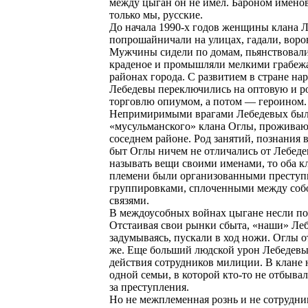
между цыган он не имел. Бароном именов
только мы, русские.
До начала 1990-х годов женщины клана 
попрошайничали на улицах, гадали, воро
Мужчины сидели по домам, пьянствовали
краденое и промышляли мелкими грабеж
районах города. С развитием в стране на
Лебедевы переключились на оптовую и 
торговлю опиумом, а потом — героином.
Непримиримыми врагами Лебедевых был
«мусульманского» клана Оглы, прожива
соседнем районе. Род занятий, познания 
быт Оглы ничем не отличались от Лебеде
называть вещи своими именами, то оба к
племени были организованными престу
группировками, сплоченными между со
связями.
В междоусобных войнах цыгане несли по
Отстаивая свои рынки сбыта, «наши» Леб
задумываясь, пускали в ход ножи. Оглы о
же. Еще больший людской урон Лебедев
действия сотрудников милиции. В клане 
одной семьи, в которой кто-то не отбыва
за преступления.
Но не межплеменная рознь и не сотрудн