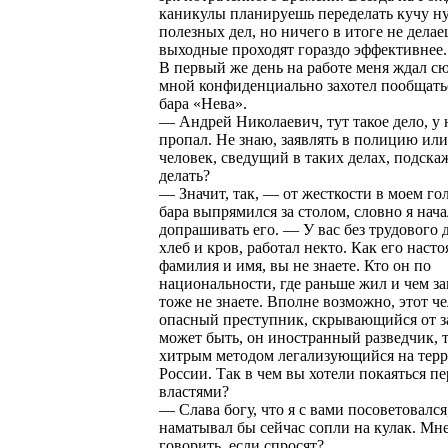
каникулы планируешь переделать кучу н
полезных дел, но ничего в итоге не дел
выходные проходят гораздо эффективнее.
В первый же день на работе меня ждал с
мной конфиденциально захотел пообщать
бара «Нева».
— Андрей Николаевич, тут такое дело, у
пропал. Не знаю, заявлять в полицию или
человек, сведущий в таких делах, подска
делать?
— Значит, так, — от жесткости в моем го
бара выпрямился за столом, словно я нача
допрашивать его. — У вас без трудового д
хлеб и кров, работал некто. Как его наст
фамилия и имя, вы не знаете. Кто он по
национальности, где раньше жил и чем з
тоже не знаете. Вполне возможно, этот ч
опасный преступник, скрывающийся от з
может быть, он иностранный разведчик, 
хитрым методом легализующийся на тер
России. Так в чем вы хотели покаяться пе
властями?
— Слава богу, что я с вами посоветовался,
наматывал бы сейчас сопли на кулак. Мне
говорить, если спросят?