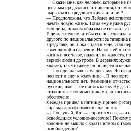
— Скажи мне, как человек, который не и
цыганам предвзятого отношения, он смо
вырваться из родового круга или нет?
— Предположим, что Лебедев действите
начать новую жизнь. Тогда ему нужна рус
женщина, никоим образом не связанная с
Еще желательно, чтобы его она считала за
другого по национальности: за татарина 
Представь, он, пока сидел в зоне, стал п
с женщиной из деревни. Наплел ей про 
жизнь и все такое, надавил на жалость, п
верной любви до гроба. В деревнях мужи
хватает, так что жену он по переписке н
— Погоди, дальше сама доскажу. Ян офор
паспорт и едет к «заочнице». В паспорте
национальности нет. Фамилия и отчество
русские, имя — не понять какое. Ну да, п
столкнется с соплеменниками, инкогнито
обеспечено.
Лебедев пришел в пятницу, принес фотог
справки для оформления паспорта.
— Послушай, Ян, — спросил я его, — а п
освободился условно-досрочно? Почему 
колонии не вышло с ходатайством о твое
освобождении?