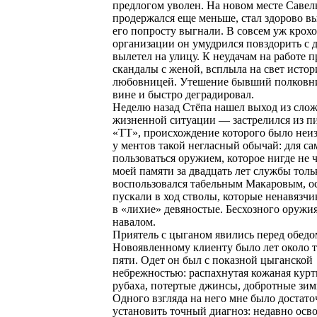
предлогом уволен. На новом месте Савел
продержался еще меньше, стал здорово в
его попросту выгнали. В совсем уж крох
организации он умудрился повздорить с 
вылетел на улицу. К неудачам на работе 
скандалы с женой, всплыла на свет истор
любовницей. Утешение бывший полковни
вине и быстро деградировал.
Неделю назад Стёпа нашел выход из сло
жизненной ситуации — застрелился из п
«ТТ», происхождение которого было неиз
у ментов такой негласный обычай: для с
пользоваться оружием, которое нигде не 
моей памяти за двадцать лет службы толь
воспользовался табельным Макаровым, о
пускали в ход стволы, которые ненавязч
в «лихие» девяностые. Бесхозного оружия
навалом.
Приятель с цыганом явились перед обедо
Новоявленному клиенту было лет около 
пяти. Одет он был с показной цыганской
небрежностью: распахнутая кожаная куртк
рубаха, потертые джинсы, добротные зим
Одного взгляда на него мне было достато
установить точный диагноз: недавно осв