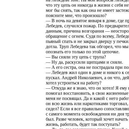
что эту цепь он никогда в жизни с себя н
мог бы снять, так как она не имеет застеж
поясните мне, что произошло?
— В ночь на девятое января в доме, где 
Лебедев, случился пожар. По предварит
данным, причина возгорания — неостор
обращение с огнем. Судя по всему, Лебеде
пьяный спать и не закрыл дверцу у печки
дотла. Труп Лебедева так обгорел, что мы
опознать его только по этой цепочке.
— Вы сняли эту цепь с трупа?
— Ну да, раскусили щипцами и сняли.
— А его сестра, она не пострадала при п
— Лебедев жил один в доме и никого к се
пускал. Андрей Николаевич, а он что, де
хотел устроиться на работу?
— Откуда же я знаю, что он хотел! Я ему
помогал восстановить, в свои жизненные
меня не посвящал. Да и какой с него рабо
он всю жизнь или наркотиками торговал, 
сидел? Если я все правильно сопоставляю
с самого момента освобождения ни дня т
был. Разве человек, который хочет начат
жизнь, работать, будет так поступать?