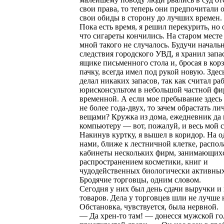
свои права, то теперь они предпочитали 
свои обиды в сторону до лучших времен.
Пока есть время, я решил перекурить, но
что сигареты кончились. На старом месте
мной такого не случалось. Будучи началь
следствия городского УВД, я хранил запас
ящике письменного стола и, бросая в кор
пачку, всегда имел под рукой новую. Здесь
делал никаких запасов, так как считал ра
юрисконсультом в небольшой частной фи
временной. А если мое пребывание здесь
не более года-двух, то зачем обрастать л
вещами? Кружка из дома, ежедневник да
компьютеру — вот, пожалуй, и весь мой с
Накинув куртку, я вышел в коридор. На о
нами, ближе к лестничной клетке, распол
кабинеты нескольких фирм, занимающих
распространением косметики, книг и
чудодейственных биологически активных
Бродячие торговцы, одним словом.
Сегодня у них был день сдачи выручки и
товаров. Дела у торговцев шли не лучше
Обстановка, чувствуется, была нервной.
— Да хрен-то там! — донесся мужской гол