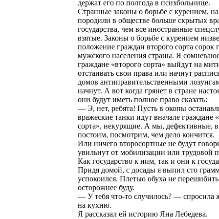
держат его по полгода в психбольнице.
Странные законы о борьбе с курением, на
породили в обществе больше скрытых вр
государства, чем все иностранные спецс
взятые. Законы о борьбе с курением низв
положение граждан второго сорта сорок 
мужского населения страны. Я сомневаюс
граждане «второго сорта» выйдут на мит
отстаивать свои права или начнут распис
домов антиправительственными лозунгам
начнут. А вот когда грянет в стране насто
они будут иметь полное право сказать:
— Э, нет, ребята! Пусть в окопы останавл
вражеские танки идут вначале граждане 
сорта», некурящие. А мы, дефективные, в
постоим, посмотрим, чем дело кончится.
Или ничего второсортные не будут говори
увильнут от мобилизации или трудовой 
Как государство к ним, так и они к госуда
Придя домой, с досады я выпил сто грам
успокоился. Плетью обуха не перешибить
осторожнее буду.
— У тебя что-то случилось? — спросила ж
на кухню.
Я рассказал ей историю Яна Лебедева.