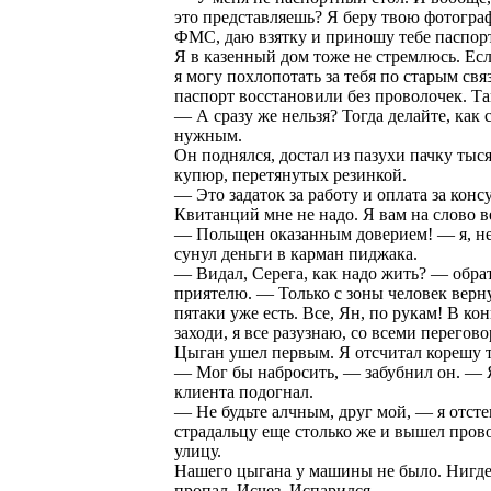
это представляешь? Я беру твою фотогра
ФМС, даю взятку и приношу тебе паспорт
Я в казенный дом тоже не стремлюсь. Есл
я могу похлопотать за тебя по старым свя
паспорт восстановили без проволочек. Та
— А сразу же нельзя? Тогда делайте, как 
нужным.
Он поднялся, достал из пазухи пачку тыс
купюр, перетянутых резинкой.
— Это задаток за работу и оплата за конс
Квитанций мне не надо. Я вам на слово в
— Польщен оказанным доверием! — я, не
сунул деньги в карман пиджака.
— Видал, Серега, как надо жить? — обрат
приятелю. — Только с зоны человек верну
пятаки уже есть. Все, Ян, по рукам! В ко
заходи, я все разузнаю, со всеми перегов
Цыган ушел первым. Я отсчитал корешу т
— Мог бы набросить, — забубнил он. — Я
клиента подогнал.
— Не будьте алчным, друг мой, — я отсте
страдальцу еще столько же и вышел прово
улицу.
Нашего цыгана у машины не было. Нигде
пропал. Исчез. Испарился.