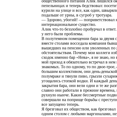
общественного питания Алик лишился ок
пепельницах и теперь бедствовал: посети
курили на улице и все, как один, швырял
подальше от урны, в сугроб у тротуара.
— Здорово, убогий! — поприветствовал 
интернациональное существо.
Алик что-то беззлобно пробурчал в ответ
у него были проблемы.
В полутемном помещении бара за двумя
вместе столами восседала компания бывш
вышедших на пенсию или уволенных по
обстоятельствам. Почему мои коллеги из
сходок именно бар «Нева», я не знаю, но
мой приход я обязательно встречал в нем 
знакомых. То по одному, то по двое-трое, 
большим коллективом, они день-деньской
полумраке и тянули пиво, грызли сухари
угощались стопкой водки. И каждый день,
закрытия бара, они вели одни и те же раз
славно они работали в прежние времена, 
рухнуло нынче. Какие бессмертные подв
совершали на поприще борьбы с преступ
все запущено теперь.
Я брезговал их обществом, как брезговал 
одним столом с любыми маргиналами, не