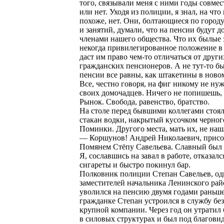
того, связывали меня с ними годы совме
или нет. Уходя из полиции, я знал, на что
похоже, нет. Они, болтающиеся по городу
и занятий, думали, что на пенсии будут 
членами нашего общества. Что их былые 
некогда привилегированное положение в
даст им право чем-то отличаться от други
гражданских пенсионеров. А не тут-то б
пенсии все равны, как штакетины в новом
Все, честно говоря, на фиг никому не ну
своих домочадцев. Ничего не попишешь,
Рынок. Свобода, равенство, братство.
На столе перед бывшими коллегами стоя
стакан водки, накрытый кусочком черног
Поминки. Другого места, мать их, не наш
— Коршунов! Андрей Николаевич, присо
Помянем Стёпу Савельева. Славный был
Я, сославшись на завал в работе, отказалс
сигареты и быстро покинул бар.
Полковник полиции Степан Савельев, од
заместителей начальника Ленинского рай
уволился на пенсию двумя годами раньше
гражданке Степан устроился в службу бе
крупной компании. Через год он утратил
в силовых структурах и был под благов