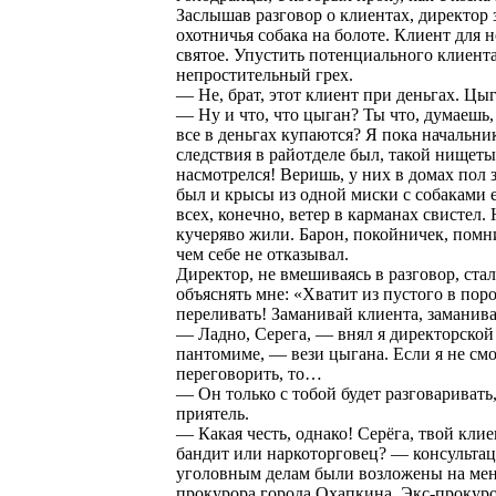
Заслышав разговор о клиентах, директор 
охотничья собака на болоте. Клиент для 
святое. Упустить потенциального клиент
непростительный грех.
— Не, брат, этот клиент при деньгах. Цыг
— Ну и что, что цыган? Ты что, думаешь,
все в деньгах купаются? Я пока начальни
следствия в райотделе был, такой нищеты 
насмотрелся! Веришь, у них в домах пол 
был и крысы из одной миски с собаками е
всех, конечно, ветер в карманах свистел.
кучеряво жили. Барон, покойничек, помни
чем себе не отказывал.
Директор, не вмешиваясь в разговор, ста
объяснять мне: «Хватит из пустого в пор
переливать! Заманивай клиента, заманив
— Ладно, Серега, — внял я директорской
пантомиме, — вези цыгана. Если я не смо
переговорить, то…
— Он только с тобой будет разговаривать
приятель.
— Какая честь, однако! Серёга, твой клие
бандит или наркоторговец? — консульта
уголовным делам были возложены на ме
прокурора города Охапкина. Экс-прокур