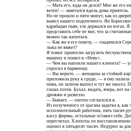
— Мать его, куда он делся? Мне же его е
везти! — заметался вдоль дома приятель.
Но не прошло и пяти минут, как из двере
вывел нашего подопечного. Ян Борисови
вдрабадан пьян, еле держался на ногах. Я
представить себе не мог, что за считанн
можно так напиться.
— Как же я его повезу, — озадачился Сер
лыка не вяжет?
Я помог приятелю загрузить бесчувственн
машину и пошел в «Неву».
— Чем вы напоили нашего клиента? — ул
спросил я барменшу.
— Вы верите, — женщина за стойкой ка
приложила руку к груди, — я ему налила
пива, он залпом выпил и тут же окосел. 
глазах потек. Бухал, видать, вчера, вот на
дрожжи и развезло.
— Бывает, — охотно согласился я.
Из полученного от цыгана задатка я, как
исполнительный работник, пять тысяч ру
кассу фирмы, остальные оставил себе. До
пересчитал. Хлопоты по восстановлению
оценил в пятьдесят тысяч. Недурно за до