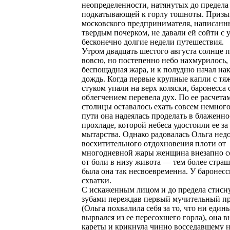
неопределенности, натянутых до предела
подкатывающей к горлу тошноты. Призы
московского предпринимателя, написанн
твердым почерком, не давали ей сойти с 
бесконечно долгие недели путешествия.
Утром двадцать шестого августа солнце 
вовсю, но постепенно небо нахмурилось,
беспощадная жара, и к полудню начал на
дождь. Когда первые крупные капли с т
стуком упали на верх коляски, баронесса 
облегчением перевела дух. По ее расчетам
столицы оставалось ехать совсем немного
пути она надеялась проделать в блаженн
прохладе, которой небеса удостоили ее з
мытарства. Однако радовалась Ольга нед
восхитительного отдохновения плоти от
многодневной жары женщина внезапно с
от боли в низу живота — тем более страш
была она так несвоевременна. У баронесс
схватки.
С искаженным лицом и до предела стис
зубами переждав первый мучительный п
(Ольга похвалила себя за то, что ни един
вырвался из ее пересохшего горла), она в
кареты и крикнула чинно восседавшему н