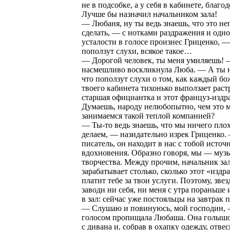
не в подсобке, а у себя в кабинете, благо
Лучше бы назначил начальником зала!
— Любаня, ну ты ведь знаешь, что это не
сделать, — с нотками раздражения и одн
усталости в голосе произнес Гриценко, —
поползут слухи, всякое такое…
— Дорогой человек, ты меня умиляешь!
насмешливо воскликнула Люба. — А ты н
что поползут слухи о том, как каждый бо
твоего кабинета тихонько выползает раст
старшая официантка и этот француз-издр
Думаешь, народу нелюбопытно, чем это 
занимаемся такой теплой компанией?
— Ты-то ведь знаешь, что мы ничего плох
делаем, — назидательно изрек Гриценко
писатель, он находит в нас с тобой источ
вдохновения. Образно говоря, мы — музы
творчества. Между прочим, начальник зал
зарабатывает столько, сколько этот «издр
платит тебе за твои услуги. Поэтому, звез
заводи ни себя, ни меня с утра пораньше 
в зал: сейчас уже постояльцы на завтрак 
— Слушаю и повинуюсь, мой господин,
голосом пропищала Любаша. Она голышо
с дивана и, собрав в охапку одежду, отве