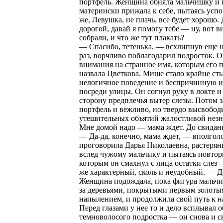
портфель. Женщина обняла мальчишку и 
матерински прижала к себе, пытаясь усп
же, Левушка, не плачь, все будет хорошо. 
дорогой, давай я помогу тебе — ну, вот в
собрали, и что же тут плакать?
— Спасибо, тетенька, — всхлипнув еще 
раз, ворчливо поблагодарил подросток. О
внимания на странное имя, которым его 
назвала Цветкова. Мише стало крайне сты
нелогичное поведение и беспричинную и
посреди улицы. Он согнул руку в локте 
сторону предплечья вытер слезы. Потом з
портфель и вежливо, но твердо высвобод
утешительных объятий жалостливой нез
Мне домой надо — мама ждет. До свидань
— Да-да, конечно, мама ждет, — вполгол
проговорила Дарья Николаевна, растерян
вслед чужому мальчику и пытаясь повтор
которым он смахнул с лица остатки слез 
же характерный, сколь и неудобный. — Д
Женщина подождала, пока фигура мальчи
за деревьями, покрытыми первым золоты
напылением, и продолжила свой путь к н
Перед глазами у нее то и дело всплывал о
темноволосого подростка — он снова и с