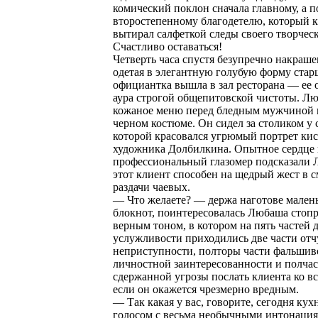
комический поклон сначала главному, а 
второстепенному благодетелю, который к
вытирал салфеткой следы своего творческ
Счастливо оставаться!
Четверть часа спустя безупречно накраше
одетая в элегантную голубую форму стар
официантка вышла в зал ресторана — ее 
аура строгой общепитовской чистоты. Л
кожаное меню перед бледным мужчиной 
черном костюме. Он сидел за столиком у 
которой красовался угрюмый портрет кис
художника Долбилкина. Опытное сердце
профессиональный глазомер подсказали 
этот клиент способен на щедрый жест в 
раздачи чаевых.
— Что желаете? — держа наготове мален
блокнот, поинтересовалась Любаша стоп
верным тоном, в котором на пять частей 
услужливости приходились две части от
неприступности, полторы части фальшив
личностной заинтересованности и полча
сдержанной угрозы послать клиента ко вс
если он окажется чрезмерно вредным.
— Так какая у вас, говорите, сегодня ку
голосом с весьма необычными интонаци