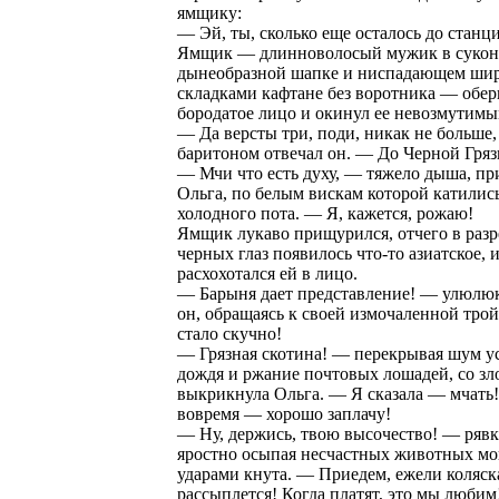
ямщику:
— Эй, ты, сколько еще осталось до станц
Ямщик — длинноволосый мужик в суко
дынеобразной шапке и ниспадающем ши
складками кафтане без воротника — обер
бородатое лицо и окинул ее невозмутимы
— Да версты три, поди, никак не больше
баритоном отвечал он. — До Черной Гряз
— Мчи что есть духу, — тяжело дыша, пр
Ольга, по белым вискам которой катилис
холодного пота. — Я, кажется, рожаю!
Ямщик лукаво прищурился, отчего в разр
черных глаз появилось что-то азиатское, 
расхохотался ей в лицо.
— Барыня дает представление! — улюлюк
он, обращаясь к своей измочаленной тро
стало скучно!
— Грязная скотина! — перекрывая шум у
дождя и ржание почтовых лошадей, со зл
выкрикнула Ольга. — Я сказала — мчать
вовремя — хорошо заплачу!
— Ну, держись, твою высочество! — ряв
яростно осыпая несчастных животных 
ударами кнута. — Приедем, ежели коляск
рассыплется! Когда платят, это мы любим