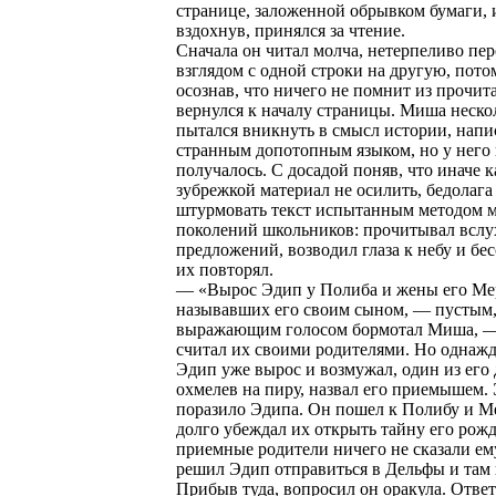
странице, заложенной обрывком бумаги, и
вздохнув, принялся за чтение.
Сначала он читал молча, нетерпеливо пе
взглядом с одной строки на другую, пото
осознав, что ничего не помнит из прочит
вернулся к началу страницы. Миша неско
пытался вникнуть в смысл истории, нап
странным допотопным языком, но у него 
получалось. С досадой поняв, что иначе 
зубрежкой материал не осилить, бедолага
штурмовать текст испытанным методом 
поколений школьников: прочитывал вслу
предложений, возводил глаза к небу и б
их повторял.
— «Вырос Эдип у Полиба и жены его Ме
называвших его своим сыном, — пустым,
выражающим голосом бормотал Миша, —
считал их своими родителями. Но однажд
Эдип уже вырос и возмужал, один из его 
охмелев на пиру, назвал его приемышем.
поразило Эдипа. Он пошел к Полибу и М
долго убеждал их открыть тайну его рож
приемные родители ничего не сказали ему
решил Эдип отправиться в Дельфы и там в
Прибыв туда, вопросил он оракула. Отве