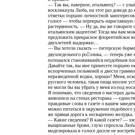
— Так вы, наверное, итальянец? — с улы
воскликнула Люба, на этот раз доведя до
отметки порцию личностной заинтересов
голосе — чтобы перекрыть нараставшую 
растерянность. — Ну да, вы же говорите 
итальянским акцентом! Тогда мы вам мо
предложить прекрасное флорентийское в
двухлетней выдержки…
— Вы хотели сказать — питерскую бормо
двухнедельного розлива, — теперь уже 
потешался становившийся неудобным по
Давайте так, вы мне принесете порцию н
испорченных пельменей и двести граммо
неразведенной водки, хорошо? Меня, иск
русского человека, такая пища вполне уст
не могли бы вы убрать у меня из-под нос
Я понимаю, что сведения о мастерах дал
живописи на стенах ресторана — единст
правдивые слова в газете о вашем заведен
можно питаться в окружении подобного 
же прямая дорога к несварению желудка.
— Какие сведения? В какой газете? — хм
выщипанные брови, глухо спросила Люба
моделировала в голосе доселе не востре