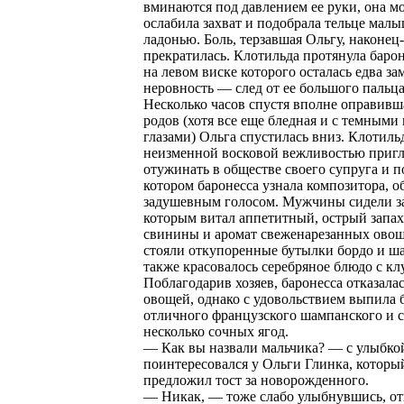
вминаются под давлением ее руки, она м
ослабила захват и подобрала тельце мал
ладонью. Боль, терзавшая Ольгу, наконец
прекратилась. Клотильда протянула барон
на левом виске которого осталась едва за
неровность — след от ее большого пальца
Несколько часов спустя вполне оправивш
родов (хотя все еще бледная и с темными
глазами) Ольга спустилась вниз. Клотиль
неизменной восковой вежливостью пригл
отужинать в обществе своего супруга и п
котором баронесса узнала композитора, 
задушевным голосом. Мужчины сидели за
которым витал аппетитный, острый запа
свинины и аромат свеженарезанных овощ
стояли откупоренные бутылки бордо и ша
также красовалось серебряное блюдо с кл
Поблагодарив хозяев, баронесса отказалас
овощей, однако с удовольствием выпила 
отличного французского шампанского и с
несколько сочных ягод.
— Как вы назвали мальчика? — с улыбко
поинтересовался у Ольги Глинка, которы
предложил тост за новорожденного.
— Никак, — тоже слабо улыбнувшись, от