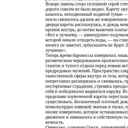
Вскоре ливень стоял сплошной серой стен
дороги совсем не было видно. Карету оку
казалось, неподвижный водяной туман —
пекло сменилось адским же извержением 
дверца кареты распахнулась, и дождь мо
проник внутрь, до нитки вымочив платье
«Все к лучшему, — равнодушно подумала
которой начали отходить воды, — на ста
ничего не заметит, зубоскалить не будет. 
лучшему».
Теперь время баронессы измерялось лишь
ритмическим чередованием пронзительн
схваток и тупого отдыха перед новым ак
предродовых мучений. Пространство сок
таинственной сферы внутри ее тела, кото
непрестанно расширялась и сжималась, 
нестерпимые страдания, стремясь преодо
себя и победоносно вырваться наружу. Вс
пределами изувеченной кареты перестала
существовать. Бесконечный плотный дож
немилосердно взявший экипаж в тиски, 
иному измерению, которое останавливало
движение и замыкалось в собственную с
вечность.
Очевидно, сознание Ольги, пережившей 