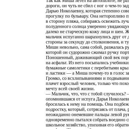
Так как Миша летел на автопилоте, не ра
дороги, он чуть не сбил с ног о чем-то з
Дарью Николаевну, которая степенно сов
прогулку по бульвару. Она неторопливо 
в сторону пляжа, собираясь освежить луч
полуденного солнца умеренно увядающую
далеко не старческую кожу лица и шеи. 
мальчик испуганно шарахнулись друг от 
стороны за секунду до столкновения, и ту
Миши невольно, сама собой, разжалась ру
которой он судорожно сжимал ручку порт
Поношенный, доживающий свой век пор
на асфальт. Из него посыпались учебники,
бумажные самолетики с перебитыми кры
и ластики — а Миша почему-то в голос з
Громко, со всхлипываниями и подвыван
плачет взрослый человек, только что по
мечту всей своей жизни.
— Мальчик, что, что с тобой случилось?
опомнившаяся от испуга Дарья Николаев
бросилась к нему на помощь. Она подбеж
подростку, который, сотрясаясь от плача, 
неожиданно онемевшие пальцы левой ру
одновременно пытался собрать воедино с
школьное хозяйство, упихивая его обратн