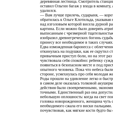
деревянная лестница. Смотритель станц
оставил Ольгин багаж у входа в комнату, 
удалился.
— Вам лучше прилечь, сударыня, — коро
обратилась к Ольге Клотильда, указывая н
над изголовьем которой висела дурной р
картина. Если можно было доверять атри
выписанным с чрезмерной тщательность
изобразил древнегреческих богинь судьб
принесу все необходимое в таких случаях
Едва изможденная баронесса с облегчени
откинулась на подушки, как ее скрутил 
привычным приступ боли, но на этот раз
чувствовала себя спокойно: ребенку суж
появиться в безопасном месте и под при
опытного человека. Пока что небеса были
стороне, усмехнулась про себя молодая 
Роды прошли на удивление легко и быстр
в самом деле оказалась толковой акушерко
действия были своевременными, эконом
точными. Единственный раз она допусти
небольшую оплошность: когда на свет по
головка новорожденного, женщина чуть 
необходимого сжала его виски пальцами.
почувствовав, как мягкие кости будто бы 