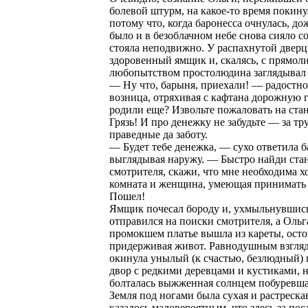
болевой штурм, на какое-то время покину
потому что, когда баронесса очнулась, до
было и в безоблачном небе снова сияло с
стояла неподвижно. У распахнутой двер
здоровенный ямщик и, скалясь, с прямо
любопытством простолюдина заглядывал 
— Ну что, барыня, приехали! — радостно
возница, отряхивая с кафтана дорожную 
родили еще? Извольте пожаловать на ст
Грязь! И про денежку не забудьте — за тр
праведные да заботу.
— Будет тебе денежка, — сухо ответила б
выглядывая наружу. — Быстро найди ста
смотрителя, скажи, что мне необходима 
комната и женщина, умеющая принимать
Пошел!
Ямщик почесал бороду и, ухмыльнувшис
отправился на поиски смотрителя, а Ольг
промокшем платье вышла из кареты, ост
придерживая живот. Равнодушным взгля
окинула унылый (к счастью, безлюдный)
двор с редкими деревцами и кустиками, 
болталась выжженная солнцем побуревша
Земля под ногами была сухая и растреска
казалось маловероятным, что здесь за по