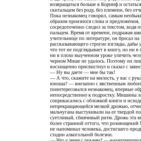
возвращаться больше в Коринф и остатьс
скитальцем без роду, без племени, без от
Пока незнакомец говорил, самым необы
образом произнося слова и предложения
сосредоточенно следил за текстом, водя п
пальцем. Время от времени, подражая шк
учительнице по литературе, он бросал на
рассказывающего строгие взгляды, дабы у
что тот не подглядывает в книгу, но ни в 
ни в плохо выученном уроке уличить чел
черном Мише не удалось. Поэтому он ли
восхищенно присвистнул и сказал с зави
— Ну вы даете — мне бы так!
— А что, скажите на милость, у вас с рук
юноша? — внезапно с явственным любо
поинтересовался незнакомец, впервые об
непосредственно к подростку. Мишины л
соприкасались с обложкой книги и исход
непрекращающейся мелкой дрожью, отче
мальчугана выстукивали на ее твердой п
суетливый, сбивчивый ритм. Дрожь эта в
более странной оттого, что розовощеки
не напоминал человека, достигшего про
стадии алкогольной болезни.
— Что у меня с руками? — нахмурившись