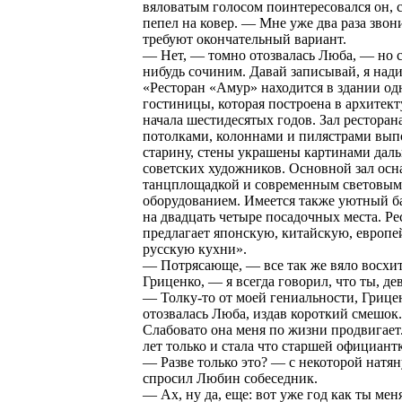
вяловатым голосом поинтересовался он, 
пепел на ковер. — Мне уже два раза звон
требуют окончательный вариант.
— Нет, — томно отозвалась Люба, — но с
нибудь сочиним. Давай записывай, я над
«Ресторан «Амур» находится в здании о
гостиницы, которая построена в архитек
начала шестидесятых годов. Зал ресторан
потолками, колоннами и пилястрами вып
старину, стены украшены картинами дал
советских художников. Основной зал ос
танцплощадкой и современным световым
оборудованием. Имеется также уютный б
на двадцать четыре посадочных места. Ре
предлагает японскую, китайскую, европе
русскую кухни».
— Потрясающе, — все так же вяло восхи
Гриценко, — я всегда говорил, что ты, дев
— Толку-то от моей гениальности, Гриц
отозвалась Люба, издав короткий смешок
Слабовато она меня по жизни продвигает.
лет только и стала что старшей официант
— Разве только это? — с некоторой натя
спросил Любин собеседник.
— Ах, ну да, еще: вот уже год как ты ме