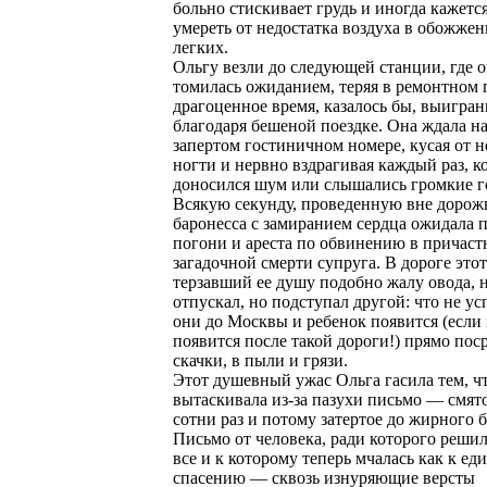
больно стискивает грудь и иногда кажетс
умереть от недостатка воздуха в обожже
легких.
Ольгу везли до следующей станции, где о
томилась ожиданием, теряя в ремонтном 
драгоценное время, казалось бы, выигран
благодаря бешеной поездке. Она ждала на
запертом гостиничном номере, кусая от 
ногти и нервно вздрагивая каждый раз, к
доносился шум или слышались громкие г
Всякую секунду, проведенную вне дорож
баронесса с замиранием сердца ожидала 
погони и ареста по обвинению в причаст
загадочной смерти супруга. В дороге этот
терзавший ее душу подобно жалу овода, 
отпускал, но подступал другой: что не ус
они до Москвы и ребенок появится (если
появится после такой дороги!) прямо пос
скачки, в пыли и грязи.
Этот душевный ужас Ольга гасила тем, ч
вытаскивала из-за пазухи письмо — смят
сотни раз и потому затертое до жирного б
Письмо от человека, ради которого решил
все и к которому теперь мчалась как к е
спасению — сквозь изнуряющие версты