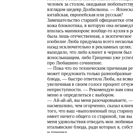
человек за столом, окидывая любопытс
взглядом шедевр Долбилкина. — Японска
китайская, европейская или русская?
Замешательство старшей официантки отм
кожа блокнотика, в которую она незамед
впилась маникюром: вообще-то кухня в р
была лишь отечественная, а экзотическое
изобилие Люба придумала всего несколь
назад исключительно в рекламных целях.
выходило, что либо клиент в черном был
яснослышащим, либо Гриценко уже успел
про Любашино сочинение.
— Пока что по техническим причинам ре
может предложить только разнообразные 
блюда, — быстро ответила Люба, на всяк
увеличивая в своем голосе процент отчу
неприступности. — Рекомендую вам озна
меню и определиться с выбором.
— Ай-ай-ай, вы меня разочаровываете, —
насмешливо, чем огорченно, сказал клие
того, что ваш «выполненный под старину
имеет ничего общего со стариной, так вы
меня удовольствия отведать мои любимы
итальянские блюда, ради которых я, собс
и пришел.