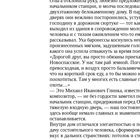
Ольга отклонила руку, любезно предлож
начальником станции, и молча последовал
двухэтажному белокаменному дому. В па
дверях они вежливо посторонились, усту
господину в дорожном сюртуке — тот как
выходил из здания в сопровождении мол
человека и с тихим оживлением что-то е
рассказывал. Уха баронессы коснулись не
произнесенных мягким, задушевным голо
какого она успела отвыкнуть за время пое
«Дорогой друг, вы просто обязаны приеха
Новоспасское. У нас там рай земной. Пог
превосходная, и воздух просто бальзамич
что на короткий срок еду, а то бы можно 
поохотиться. Там у многих есть славные 
охоты…»
— Это Михаил Иванович Глинка, извест
композитор, — не без гордости заметил 
начальник станции, придерживая перед 
тяжелую входную дверь, — наш постоялец
здесь вообще немало славных и знамени
останавливается.
Внутри дом отличался элегантностью и п
дачу состоятельного человека, сформиро
вкус в дальних странствиях: потолок и с