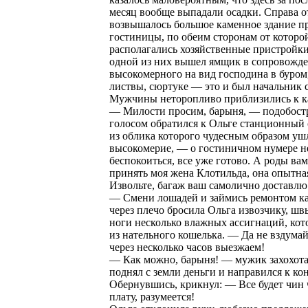
месяц вообще выпадали осадки. Справа о
возвышалось большое каменное здание 
гостиницы, по обеим сторонам от которо
располагались хозяйственные пристройки
одной из них вышел ямщик в сопровожд
высокомерного на вид господина в буром
листвы, сюртуке — это и был начальник 
Мужчины неторопливо приблизились к ка
— Милости просим, барыня, — подобост
голосом обратился к Ольге станционный 
из облика которого чудесным образом уш
высокомерие, — о гостиничном нумере не
беспокоиться, все уже готово. А роды ва
принять моя жена Клотильда, она опытна
Извольте, багаж ваш самолично доставлю 
— Смени лошадей и займись ремонтом к
через плечо бросила Ольга извозчику, шв
ноги несколько влажных ассигнаций, кот
из нательного кошелька. — Да не вздумай
через несколько часов выезжаем!
— Как можно, барыня! — мужик захохота
поднял с земли деньги и направился к к
Обернувшись, крикнул: — Все будет чин 
плату, разумеется!