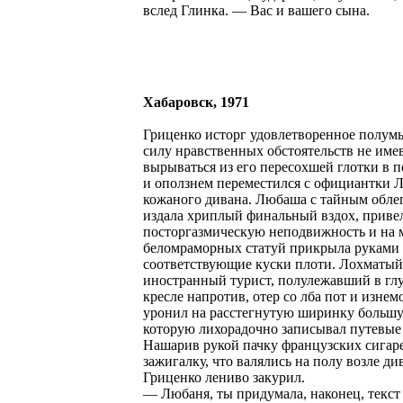
вслед Глинка. — Вас и вашего сына.
Хабаровск, 1971
Гриценко исторг удовлетворенное полум
силу нравственных обстоятельств не име
вырываться из его пересохшей глотки в 
и оползнем переместился с официантки 
кожаного дивана. Любаша с тайным обле
издала хриплый финальный вздох, привел
посторгазмическую неподвижность и на 
беломраморных статуй прикрыла руками
соответствующие куски плоти. Лохматый
иностранный турист, полулежавший в гл
кресле напротив, отер со лба пот и изне
уронил на расстегнутую ширинку большу
которую лихорадочно записывал путевые
Нашарив рукой пачку французских сигар
зажигалку, что валялись на полу возле ди
Гриценко лениво закурил.
— Любаня, ты придумала, наконец, текс