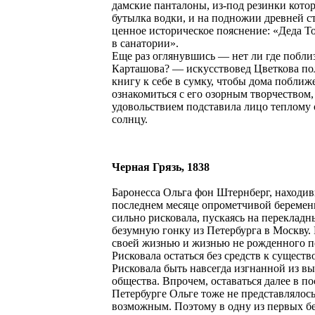
дамские панталоны, из-под резинки кото
бутылка водки, и на подножии древней с
ценное историческое пояснение: «Деда Т
в санатории».
Еще раз оглянувшись — нет ли где побли
Карташова? — искусствовед Цветкова п
книгу к себе в сумку, чтобы дома поближ
ознакомиться с его озорным творчеством,
удовольствием подставила лицо теплому
солнцу.
Черная Грязь, 1838
Баронесса Ольга фон Штернберг, находив
последнем месяце опрометчивой беремен
сильно рисковала, пускаясь на перекладн
безумную гонку из Петербурга в Москву.
своей жизнью и жизнью не рожденного п
Рисковала остаться без средств к сущест
Рисковала быть навсегда изгнанной из в
общества. Впрочем, оставаться далее в п
Петербурге Ольге тоже не представлялос
возможным. Поэтому в одну из первых б