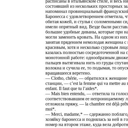
расписаны в итальянском стиле, и весь н
состоявший из нескольких просторных за
напоминал провинциальный французский
Баронесса с удовлетворением отметила, ч
обитая кожей, и стулья с соломенными с
имели опрятный вид. Везде были расста
большие удобные диваны, которые при н
могли заменить кровать. На одном из них
занятая прядением немолодая женщина с 
красивым, хотя и несколько суровым ли
казалась полностью сосредоточенной на 
монотонной работе: однообразным движ
пальцев вытягивала нить из груды спута
волокна и сучила ее, то подымая, то опус
вращавшееся веретено.
— Clotho, chérie, — обратился к женщине
станции, — c’est la femme qui va mettre au
enfant. Il faut que tu l’aides*.
— Mais bien entendu, — ответила та голос
соответствовавшим ее непроницаемому л
отложила пряжу, — la chambre est déjà prêt
moi*.
— Merci, madame,* — сдержанно поблаго
хозяйку баронесса и поднялась за ней в г
номер на втором этаже, куда вела доброт