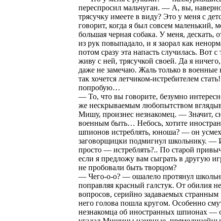
переспросил мальчуган. — А, вы, наверн
трясучку имеете в виду? Это у меня с дет
говорит, когда я был совсем маленький, 
большая черная собака. У меня, дескать, о
из рук повыпадало, и я заорал как ненорм
потом сразу эта напасть случилась. Вот с 
живу с ней, трясучкой своей. Да я ничего
даже не замечаю. Жаль только в военные н
так хочется летчиком-истребителем стать!
попробую…
— То, что вы говорите, безумно интересн
же нескрываемым любопытством вглядыв
Мишу, произнес незнакомец. — Значит, с
военным быть… Небось, хотите иностра
шпионов истреблять, юноша? — он усмех
заговорщицки подмигнул школьнику. — 
просто — истреблять?.. По старой привыч
если я предложу вам сыграть в другую иг
не пробовали быть творцом?
— Чего-о-о? — ошалело протянул школьн
поправляя красный галстук. От обилия 
вопросов, серийно задаваемых странным 
него голова пошла кругом. Особенно сму
незнакомца об иностранных шпионах — 
угадал Мишины наивные, прямолинейны