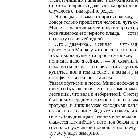
от этого подростка даже слегка бросило в 
случалось с ним крайне редко.
— Я предлагаю вам сотворить надежду, 
доверительно прошептал человек, чуть с
Мише — мальчик кожей ощутил прохлад
коснувшегося его черного плаща, — сотв
надежду и жить ей одной.
— Это… дяденька… я сейчас, — чуть заик
проговорил Миша, у которого внезапно с
тоскливо на душе, что просто хоть вой, 
пописать надо, я сейчас… — он схватил 
вскочил на ноги, — и еще… это… бутыл
купить… вон в том киоске… а деньги у м
портфеле… я сейчас… мигом…
Увязая обутками в песке, Миша добежал 
пляжа и буквально взлетел по каменным 
лестницы, что вела к набережной. С исте
бьющимся сердцем несся он по неровным
тротуара, и липкий ужас холодными капл
стекал по его спине. Бедняге казалось, что
сейчас бледнолицый человек в черном оп
окажется где-нибудь у него под боком и, 
господь, с ухмылкой похлопает по плечу, 
тут же упадет замертво.