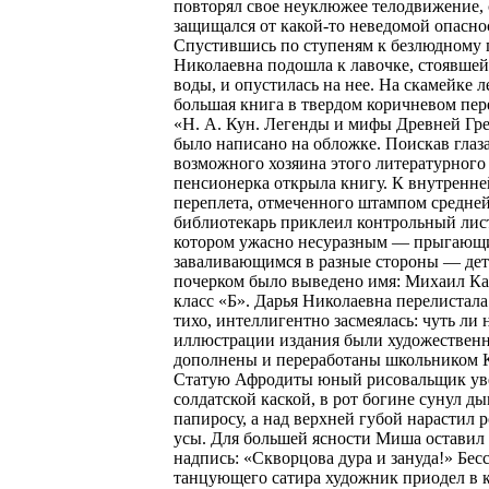
повторял свое неуклюжее телодвижение,
защищался от какой-то неведомой опасно
Спустившись по ступеням к безлюдному 
Николаевна подошла к лавочке, стоявшей
воды, и опустилась на нее. На скамейке 
большая книга в твердом коричневом пер
«Н. А. Кун. Легенды и мифы Древней Гр
было написано на обложке. Поискав глаз
возможного хозяина этого литературного
пенсионерка открыла книгу. К внутренне
переплета, отмеченного штампом средне
библиотекарь приклеил контрольный лист
котором ужасно несуразным — прыгающ
заваливающимся в разные стороны — де
почерком было выведено имя: Михаил Ка
класс «Б». Дарья Николаевна перелистала
тихо, интеллигентно засмеялась: чуть ли 
иллюстрации издания были художествен
дополнены и переработаны школьником 
Статую Афродиты юный рисовальщик ув
солдатской каской, в рот богине сунул 
папиросу, а над верхней губой нарастил
усы. Для большей ясности Миша оставил
надпись: «Скворцова дура и зануда!» Бе
танцующего сатира художник приодел в