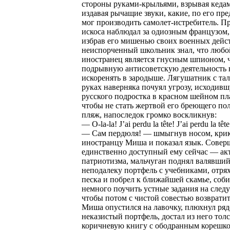
стороны руками-крыльями, взрывая кедам
издавая рычащие звуки, какие, по его пр
мог производить самолет-истребитель. П
искоса наблюдал за одиозным французом,
избрав его мишенью своих военных дейс
неиспорченный школьник знал, что любо
иностранец является гнусным шпионом, 
подрывную антисоветскую деятельность 
искоренять в зародыше. Лягушатник с та
руках наверняка почуял угрозу, исходив
русского подростка в красном шейном пла
чтобы не стать жертвой его бреющего по
пляж, напоследок громко воскликнув:
— O-la-la! J’ai perdu la tête! J’ai perdu la têt
— Сам пердюля! — шмыгнув носом, крик
иностранцу Миша и показал язык. Совер
единственно доступный ему сейчас — ак
патриотизма, мальчуган поднял валявший
неподалеку портфель с учебниками, отрях
песка и побрел к ближайшей скамье, соби
немного поучить устные задания на след
чтобы потом с чистой совестью возвратит
Миша опустился на лавочку, плюхнул ряд
неказистый портфель, достал из него тол
коричневую книгу с ободранным корешко