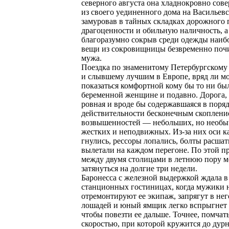
северного августа она хладнокровно сов
из своего уединенного дома на Васильевс
замуровав в тайных складках дорожного 
драгоценности и обильную наличность, а
благоразумно сокрыв среди одежды наиб
вещи из сокровищницы безвременно поч
мужа.
Поездка по знаменитому Петербургскому т
и слывшему лучшим в Европе, вряд ли м
показаться комфортной кому бы то ни был
беременной женщине и подавно. Дорога, 
ровная и вроде бы содержавшаяся в поряд
действительности бесконечным скоплен
возвышенностей — небольших, но необы
жестких и неподвижных. Из-за них оси к
гнулись, рессоры лопались, болты расша
вылетали на каждом перегоне. По этой п
между двумя столицами в летнюю пору м
затянуться на долгие три недели.
Баронесса с железной выдержкой ждала 
станционных гостиницах, когда мужики 
отремонтируют ее экипаж, запрягут в не
лошадей и юный ямщик легко вспрыгнет 
чтобы повезти ее дальше. Точнее, помчат
скоростью, при которой кружится до дурн