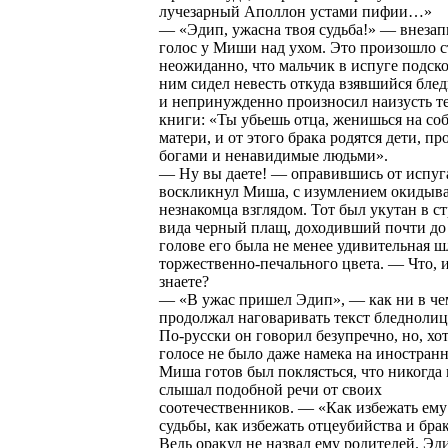
лучезарный Аполлон устами пифии…»
— «Эдип, ужасна твоя судьба!» — внезап
голос у Миши над ухом. Это произошло с
неожиданно, что мальчик в испуге подско
ним сидел невесть откуда взявшийся бле
и непринужденно произносил наизусть те
книги: «Ты убьешь отца, женишься на со
матери, и от этого брака родятся дети, п
богами и ненавидимые людьми».
— Ну вы даете! — оправившись от испуг
воскликнул Миша, с изумлением окидыв
незнакомца взглядом. Тот был укутан в 
вида черный плащ, доходивший почти до 
голове его была не менее удивительная ш
торжественно-печального цвета. — Что, 
знаете?
— «В ужас пришел Эдип», — как ни в че
продолжал наговаривать текст бледнолиц
По-русски он говорил безупречно, но, хот
голосе не было даже намека на иностран
Миша готов был поклясться, что никогда
слышал подобной речи от своих
соотечественников. — «Как избежать ему
судьбы, как избежать отцеубийства и бра
Ведь оракул не назвал ему родителей. Эд