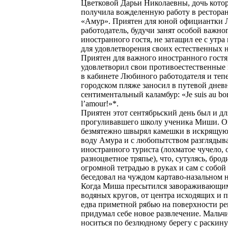
Цветковой Дарьи Николаевны, дочь кот
получила вожделенную работу в рестора
«Амур». Приятен для юной официантки 
работодатель, будучи занят особой важно
иностранного гостя, не затащил ее с утра
для удовлетворения своих естественных 
Приятен для важного иностранного гостя
удовлетворил свои противоестественные
в кабинете Любиного работодателя и тепе
городском пляже заносил в путевой днев
сентиментальный каламбур: «Je suis au bo
l’amour!»*.
Приятен этот сентябрьский день был и дл
прогуливавшего школу ученика Миши. О
безмятежно швырял камешки в искрящую
воду Амура и с любопытством разглядыв
иностранного туриста (лохматое чучело, 
разноцветное тряпье), что, сутулясь, брод
огромной тетрадью в руках и сам с собой
беседовал на чуждом картаво-назальном 
Когда Миша пресытился завораживающи
водяных кругов, от центра исходящих и
едва приметной рябью на поверхности ре
придумал себе новое развлечение. Мальч
носиться по безлюдному берегу с раскин