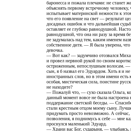
баронесса и пожала плечами: не станет ж
объяснять первому встречному человеку, 
испытывает материнской нежности к это
что его появление на свет — результат це
досадных ошибок и что дальнейшая судьб
оставляет ее глубоко равнодушной. Насто
равнодушной, что она ни разу за время б
не задумалась над тем, каким именем наз
собственное дитя. — Я была уверена, что
девочка.
— Вот как? — задумчиво отозвался Мих
и провел нервной рукой по своим коротк
остриженным, непослушным волосам. — 
сын, я б назвал его Эдуардом. Хоть я и н
иностранных слов, но в этом имени есть 
особая, мистическая сила, поистине русс
не находите?
— Пожалуй что, — сухо сказала Ольга, ко
данный момент вовсе не была настроена 
поддержание светской беседы. — Спасибо 
стали крестным отцом моему сыну. Лучш
придумать просто невозможно. А сейчас,
позволения, я поднимусь к себе — мне ка
проснулся маленький Эдуард.
— Храни вас Бог, сударыня, — улыбаясь, 