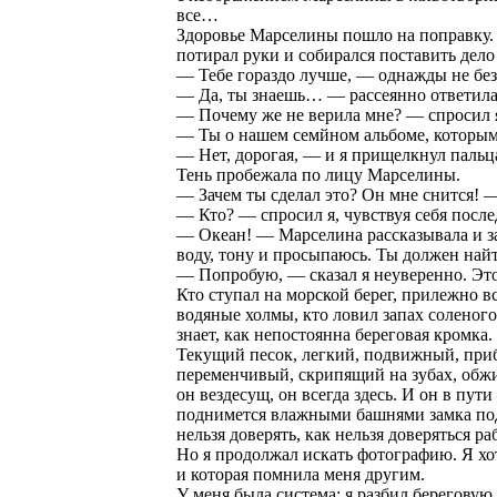
все…
Здоровье Марселины пошло на поправку. О
потирал руки и собирался поставить дело
— Тебе гораздо лучше, — однажды не без 
— Да, ты знаешь… — рассеянно ответила
— Почему же не верила мне? — спросил я
— Ты о нашем семйном альбоме, которым
— Нет, дорогая, — и я прищелкнул пальца
Тень пробежала по лицу Марселины.
— Зачем ты сделал это? Он мне снится! —
— Кто? — спросил я, чувствуя себя посл
— Океан! — Марселина рассказывала и за
воду, тону и просыпаюсь. Ты должен най
— Попробую, — сказал я неуверенно. Это
Кто ступал на морской берег, прилежно в
водяные холмы, кто ловил запах соленого 
знает, как непостоянна береговая кромка.
Текущий песок, легкий, подвижный, при
переменчивый, скрипящий на зубах, об
он вездесущ, он всегда здесь. И он в пут
поднимется влажными башнями замка под 
нельзя доверять, как нельзя доверяться ра
Но я продолжал искать фотографию. Я х
и которая помнила меня другим.
У меня была система: я разбил береговую 