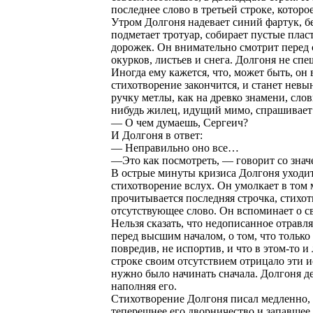
последнее слово в третьей строке, которо
Утром Долгоня надевает синий фартук, бе
подметает тротуар, собирает пустые плас
дорожек. Он внимательно смотрит перед с
окурков, листьев и снега. Долгоня не сп
Иногда ему кажется, что, может быть, он 
стихотворение закончится, и станет невы
ручку метлы, как на древко знамени, слов
нибудь жилец, идущий мимо, спрашивает
— О чем думаешь, Сергеич?
И Долгоня в ответ:
— Неправильно оно все…
—Это как посмотреть, — говорит со знач
В острые минуты кризиса Долгоня уходит
стихотворение вслух. Он умолкает в том м
прочитывается последняя строчка, стихотв
отсутствующее слово. Он вспоминает о св
Нельзя сказать, что недописанное отрав
перед высшим началом, о том, что только
повредив, не испортив, и что в этом-то и
строке своим отсутствием отрицало эти и
нужно было начинать сначала. Долгоня д
наполняя его.
Стихотворение Долгоня писал медленно, 
теперешнее его дворничество и запавшее 