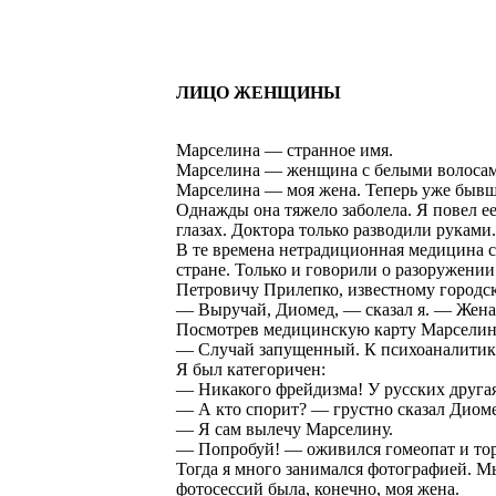
ЛИЦО ЖЕНЩИНЫ
Марселина — странное имя.
Марселина — женщина с белыми волосам
Марселина — моя жена. Теперь уже бывш
Однажды она тяжело заболела. Я повел ее
глазах. Доктора только разводили руками.
В те времена нетрадиционная медицина с
стране. Только и говорили о разоружени
Петровичу Прилепко, известному городск
— Выручай, Диомед, — сказал я. — Жена 
Посмотрев медицинскую карту Марселины
— Случай запущенный. К психоаналитик
Я был категоричен:
— Никакого фрейдизма! У русских другая
— А кто спорит? — грустно сказал Диомед
— Я сам вылечу Марселину.
— Попробуй! — оживился гомеопат и тор
Тогда я много занимался фотографией. М
фотосессий была, конечно, моя жена.