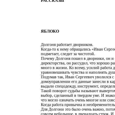
РАССКАЗЫ
ЯБЛОКО
Долгоня работает дворником.
Когда-то к нему обращались «Иван Сергее
подметает, следит за чистотой.
Почему Долгоня пошел в дворники, он и с
директорства, он рассудил, что хорошо ра
много в жизни. Ко всему, усилий работа д
уравновешивать чувства и наполнять душ
Подумав так, Иван Сергеевич уволился с 
домоуправлении его данные занесли в ка
выдали спецодежду, инструмент, определи
Такой поворот судьбы называют вывертом
выбор, сделанный в твердом уме. И знак
что могло означать очень многое или сов
Когда работа привычна и необременительн
Для Долгони это было очень важно, потом
совсем небольшое, в двенадцать строк. 