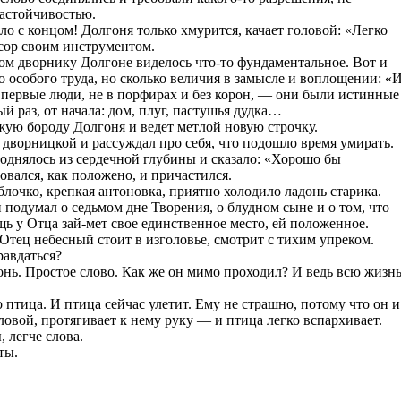
настойчивостью.
ло с концом! Долгоня только хмурится, качает головой: «Легко
сор своим инструментом.
ом дворнику Долгоне виделось что-то фундаментальное. Вот и
о особого труда, но сколько величия в замысле и воплощении: «
И первые люди, не в порфирах и без корон, — они были истинные
ый раз, от начала: дом, плуг, пастушья дудка…
жую бороду Долгоня и ведет метлой новую строчку.
 дворницкой и рассуждал про себя, что подошло время умирать.
 поднялось из сердечной глубины и сказало: «Хорошо бы
вался, как положено, и причастился.
лочко, крепкая антоновка, приятно холодило ладонь старика.
 подумал о седьмом дне Творения, о блудном сыне и о том, что
щь у Отца зай-мет свое единственное место, ей положенное.
тец небесный стоит в изголовье, смотрит с тихим упреком.
равдаться?
онь. Простое слово. Как же он мимо проходил? И ведь всю жизн
то птица. И птица сейчас улетит. Ему не страшно, потому что он и
оловой, протягивает к нему руку — и птица легко вспархивает.
 легче слова.
ты.