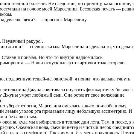
таинственной болезни. Не следствие, но причину, казалось мне, 
роступали на голове моей Марселины. Бесовская печать — реши
льбом.
надуваешь щеки? — спросил я Марселину.
ы. Неудачный ракурс…
ю жизни! — гневно сказала Марселина и сделала то, что делат
 Стакан я поймал. Но что-то внутри надломилось.
римирения. — Наши отпускные фотокарточки тоже сгорели...
, подаренную тещей-иеговисткой, я понял, что дальше тянуть
 целительница Джуна советовала опустить фотокарточку болящег
т у Джуны умрет любимый сын. Она оставит свое волхование.
ы!
о уберег от огня, Марселина смеялась как-то по-особенному.
ый левый уголок рта придавали лицу небольшую ассиметрию. И
ым и беззащитным.
 океана, куда мы выбирались в теплые дни лета. Там, в песке, я 
афию. Океанская вода, свежий ветер и чистый песок соединятс
й сплав, в симфонию! Так я думал. И у меня получилось. Почт