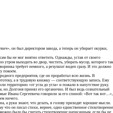
вич», он был директором завода, а теперь он убирает окурки,
ам бы не мог внятно ответить. Однажды, устав от своего
но утром выходить во двор, чистить, убирать мусор, которого та
ворника требует немного, а результат виден сразу. И это должно
у покоем.
родного предприятия, где он проработал всю жизнь. В
ртотеку, а в трудовую книжку — соответствующую запись. Ему
ли территорию «от угла до угла» и пожали в напутствие руку.
, но Долгоня принял его органично. И был ведь сознательный
омые Ивана Сергеевича говорили за его спиной: «Вот так вот…»,
сем ничего.
а, а руки знают, что делать, в голову приходят хорошие мысли.
у что он писал стихи, вернее, одно единственное стихотворение
И можно было бы считать стихотворение написанным, если бы не