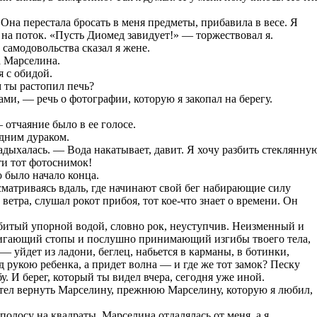
на перестала бросать в меня предметы, прибавила в весе. Я
 на поток. «Пусть Диомед завидует!» — торжествовал я.
самодовольства сказал я жене.
 Марселина.
 с обидой.
 ты растопил печь?
ми, — речь о фотографии, которую я закопал на берегу.
 отчаяние было в ее голосе.
едним дураком.
дыхалась. — Вода накатывает, давит. Я хочу разбить стеклянну
ти тот фотоснимок!
 было начало конца.
сматриваясь вдаль, где начинают свой бег набирающие силу
ветра, слушал рокот прибоя, тот кое-что знает о времени. Он
битый упорной водой, словно рок, неуступчив. Неизменный и
жигающий стопы и послушно принимающий изгибы твоего тела,
и — уйдет из ладони, беглец, набьется в карманы, в ботинки,
рукою ребенка, а придет волна — и где же тот замок? Песку
бу. И берег, который ты видел вчера, сегодня уже иной.
отел вернуть Марселину, прежнюю Марселину, которую я любил,
полосу на квадраты. Марселина отдалялась от меня, а я