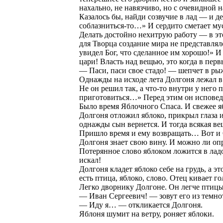
нахально, не навязчиво, но с очевидной 
Казалось бы, найди созвучие в лад — и де
соблазниться-то…» И сердито сметает му
Делать достойно нехитрую работу — в эт
для Творца создание мира не представлял
увидел Бог, что сделанное им хорошо!» 
цари! Власть над вещью, это когда в перв
— Паси, паси свое стадо! — шепчет в ры
Однажды на исходе лета Долгоня лежал в
Не он решил так, а что-то внутри у него
приготовиться…» Перед этим он исповедо
Было время Яблочного Спаса. И свежее яб
Долгоня отложил яблоко, прикрыл глаза и
однажды сын вернется. И тогда всякая ве
Пришло время и ему возвращать… Вот и О
Долгоня знает свою вину. И можно ли оп
Потерянное слово яблоком ложится в лад
искал!
Долгоня кладет яблоко себе на грудь, а э
есть птица, яблоко, слово. Отец кивает г
Легко дворнику Долгоне. Он легче птицы,
— Иван Сергеевич! — зовут его из темно
— Иду я… — откликается Долгоня.
Яблоня шумит на ветру, роняет яблоки.