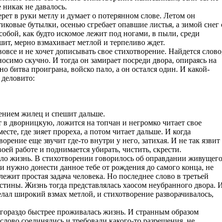
е никак не давалось.
рет в руки метлу и думает о потерянном слове. Летом он
тиковые бутылки, осенью сгребает опавшие листья, а зимой снег 
обой, как будто искомое лежит под ногами, в пыли, среди
ешит, мерно взмахивает метлой и терпеливо ждет.
вовсе и не хочет дописывать свое стихотворение. Найдется слово
носимо скучно. И тогда он замирает посреди двора, опираясь на
но битва проиграна, войско пало, а он остался один. И какой-
 деловито:
ением жилец и спешит дальше.
 в дворницкую, ложится на топчан и негромко читает свое
есте, где зияет прореха, а потом читает дальше. И когда
орение еще звучит где-то внутри у него, затихая. И не так язвит
оей работе и поднимается убирать, чистить, скрести.
ляло жизнь. В стихотворении говорилось об оправдании живущег
 и нужно донести данное тебе от рождения до самого конца, не
 лежит простая задача человека. Но последнее слово в третьей
стины. Жизнь тогда представлялась хаосом неубранного двора. 
елал широкий взмах метлой, и стихотворение разворачивалось,
гораздо быстрее проживалась жизнь. И странным образом
слово соединялись и требовали какого-то разрешения, не