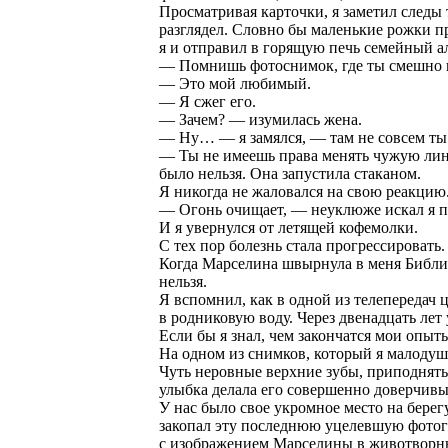
Просматривая карточки, я заметил следы 
разглядел. Словно бы маленькие рожки п
я и отправил в горящую печь семейный а
— Помнишь фотоснимок, где ты смешно 
— Это мой любимый.
— Я сжег его.
— Зачем? — изумилась жена.
— Ну… — я замялся, — там не совсем т
— Ты не имеешь права менять чужую лини
было нельзя. Она запустила стаканом.
Я никогда не жаловался на свою реакцию.
— Огонь очищает, — неуклюже искал я п
И я увернулся от летящей кофемолки.
С тех пор болезнь стала прогрессировать.
Когда Марселина швырнула в меня Библию
нельзя.
Я вспомнил, как в одной из телепередач
в родниковую воду. Через двенадцать ле
Если бы я знал, чем закончатся мои опыт
На одном из снимков, который я малодушн
Чуть неровные верхние зубы, приподнят
улыбка делала его совершенно доверчив
У нас было свое укромное место на берегу
закопал эту последнюю уцелевшую фотогр
с изображением Марселины в животворны