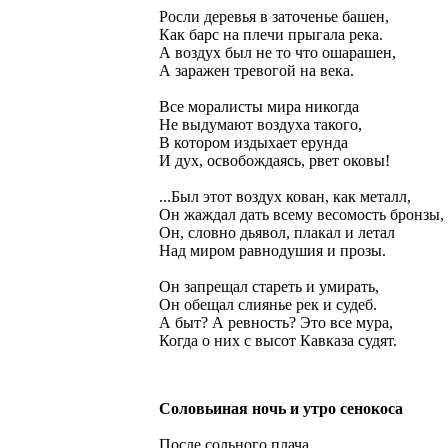
Росли деревья в заточенье башен,
Как барс на плечи прыгала река.
А воздух был не то что ошарашен,
А заражен тревогой на века.
Все моралисты мира никогда
Не выдумают воздуха такого,
В котором издыхает ерунда
И дух, освобождаясь, рвет оковы!
...Был этот воздух кован, как металл,
Он жаждал дать всему весомость бронзы,
Он, словно дьявол, плакал и летал
Над миром равнодушия и прозы.
Он запрещал стареть и умирать,
Он обещал слиянье рек и судеб.
А быт? А ревность? Это все мура,
Когда о них с высот Кавказа судят.
Соловьиная ночь и утро сенокоса
После сольного плача