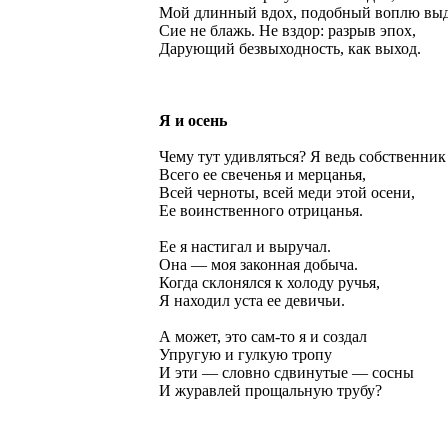
Мой длинный вдох, подобный воплю выд
Сие не блажь. Не вздор: разрыв эпох,
Дарующий безвыходность, как выход.
Я и осень
Чему тут удивляться? Я ведь собственник
Всего ее свеченья и мерцанья,
Всей черноты, всей меди этой осени,
Ее воинственного отрицанья.
Ее я настигал и выручал.
Она — моя законная добыча.
Когда склонялся к холоду ручья,
Я находил уста ее девичьи.
А может, это сам-то я и создал
Упругую и гулкую тропу
И эти — словно сдвинутые — сосны
И журавлей прощальную трубу?