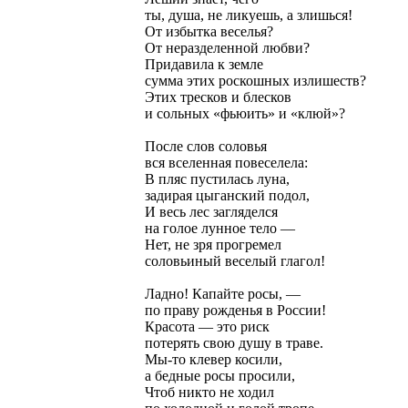
ты, душа, не ликуешь, а злишься!
От избытка веселья?
От неразделенной любви?
Придавила к земле
сумма этих роскошных излишеств?
Этих тресков и блесков
и сольных «фьюить» и «клюй»?
После слов соловья
вся вселенная повеселела:
В пляс пустилась луна,
задирая цыганский подол,
И весь лес загляделся
на голое лунное тело —
Нет, не зря прогремел
соловьиный веселый глагол!
Ладно! Капайте росы, —
по праву рожденья в России!
Красота — это риск
потерять свою душу в траве.
Мы-то клевер косили,
а бедные росы просили,
Чтоб никто не ходил