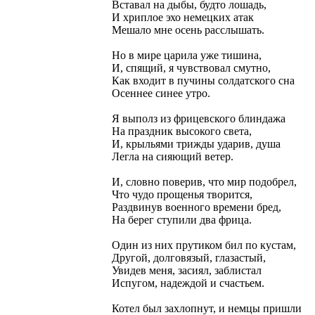
Вставал на дыбы, будто лошадь,
И хриплое эхо немецких атак
Мешало мне осень расслышать.
Но в мире царила уже тишина,
И, спящий, я чувствовал смутно,
Как входит в пучины солдатского сна
Осеннее синее утро.
Я выполз из фрицевского блиндажа
На праздник высокого света,
И, крыльями трижды ударив, душа
Легла на сияющий ветер.
И, словно поверив, что мир подобрел,
Что чудо прощенья творится,
Раздвинув военного времени бред,
На берег ступили два фрица.
Один из них прутиком бил по кустам,
Другой, долговязый, глазастый,
Увидев меня, засиял, заблистал
Испугом, надеждой и счастьем.
Котел был захлопнут, и немцы пришли