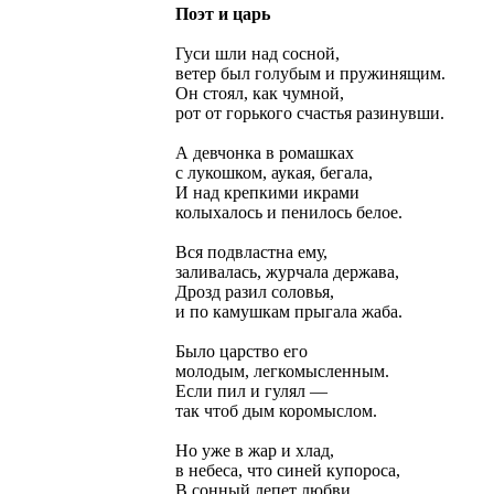
Поэт и царь
Гуси шли над сосной,
ветер был голубым и пружинящим.
Он стоял, как чумной,
рот от горького счастья разинувши.
А девчонка в ромашках
с лукошком, аукая, бегала,
И над крепкими икрами
колыхалось и пенилось белое.
Вся подвластна ему,
заливалась, журчала держава,
Дрозд разил соловья,
и по камушкам прыгала жаба.
Было царство его
молодым, легкомысленным.
Если пил и гулял —
так чтоб дым коромыслом.
Но уже в жар и хлад,
в небеса, что синей купороса,
В сонный лепет любви