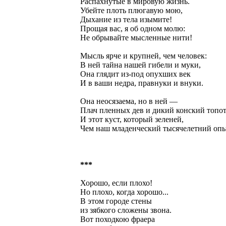
Распахнутые в мировую жизнь.
Убейте плоть плюгавую мою,
Дыхание из тела изымите!
Прощая вас, я об одном молю:
Не обрывайте мысленные нити!
Мысль ярче и крупней, чем человек:
В ней тайна нашей гибели и муки,
Она глядит из-под опухших век
И в ваши недра, правнуки и внуки.
Она неосязаема, но в ней —
Плач пленных дев и дикий конский топот
И этот куст, который зеленей,
Чем наш младенческий тысячелетний опы
***
Хорошо, если плохо!
Но плохо, когда хорошо...
В этом городе стены
из зябкого сложены звона.
Вот походкою фраера