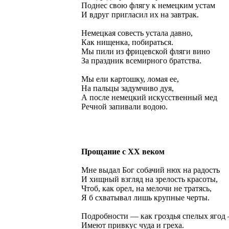
Поднес свою флягу к немецким устам
И вдруг пригласил их на завтрак.
Немецкая совесть устала давно,
Как нищенка, побираться.
Мы пили из фрицевской фляги вино
За праздник всемирного братства.
Мы ели картошку, ломая ее,
На пальцы задумчиво дуя,
А после немецкий искусственный мед
Речной запивали водою.
Прощание с XХ веком
Мне выдал Бог собачий нюх на радость
И хищный взгляд на зрелость красоты,
Чтоб, как орел, на мелочи не тратясь,
Я б схватывал лишь крупные черты.
Подробности — как гроздья спелых ягод
Имеют привкус чуда и греха.