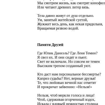
Мы смотрим жизнь, как смотрят кинофи
Или читают древних литер вязь.
Тела давно живут от душ отдельно.
Ум, занятый житейской суетой,
Жужжит весь день, как некая прядильня,
Вращаемая резвою водой.
Памяти Друзей
Где Юлик Даниэль? Где Леня Темин?
Я свел их. И они сидят и пьют.
Свет не включали. Но совсем не темен
Высоким трепом созданный уют.
Кто даст нам персональное бессмертье?
Каприз судьбы? Нет, верные друзья!
Те, что любовью вечной нас отметят
И прокричат забвению: «Нельзя!»
Нельзя, чтоб меркли голоса и лица!
Чтоб, сдерживая огорченный вздох,
Искала с вдовьей нежностью столица