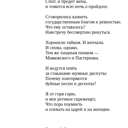
Спит, и бредит жена,
и томится всю ночь о пройдохе.
Сговорились казнить
государственным благом и ревностью.
Что ему оставалось?
Навстречу бессмертию ринуться.
Хоронили тайком. И венчали.
И снова, однако,
Тем же хищным пинком —
Маяковского и Пастернака.
И ведутся опять
за стаканами шумные диспуты:
Почему повторяются
буйные песни и деспоты?
Я от горя горю,
и мое ретивое скрежещет,
Что пора поумнеть
и плевать на царей и на женщин.