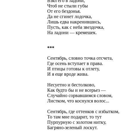
Взял его в ладони,
Чтоб не стыли губы
От его бездонья.
Да не сгинет лодочка,
Лишь едва накренившись,
Пусть, как с неба звездочка,
На ладони — кремешек.
***
Сентябрь, словно точка отсчета,
Где осень вступает в права.
И птицы готовы к отлету,
И я еще вроде жива.
Несуетно и бестолково,
Как будто бы и не всерьез —
Случайно сорвавшимся словом,
Листком, что коснулся волос...
Сентябрь, где оттенков с избытком,
То там мне подарит, то тут
Пурпурную с золотом нитку,
Багряно-зеленый лоскут.