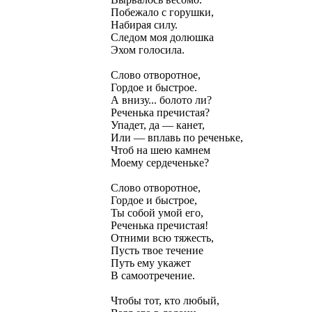
Побежало с горушки,
Набирая силу.
Следом моя долюшка
Эхом голосила.
Слово отворотное,
Гордое и быстрое.
А внизу... болото ли?
Реченька пречистая?
Упадет, да — канет,
Или — вплавь по реченьке,
Чтоб на шею камнем
Моему сердеченьке?
Слово отворотное,
Гордое и быстрое,
Ты собой умой его,
Реченька пречистая!
Отними всю тяжесть,
Пусть твое течение
Путь ему укажет
В самоотречение.
Чтобы тот, кто любый,