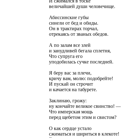
И сжимался в тоске
величайшей души человечище.
Абиссинские губы
синели от бед и обиды.
Он в трактирах торчал,
отрекаясь от званых обедов.
А по залам все злей
и занудливей бегала сплетня,
Что супруга его
уподобилась сучке последней.
Я беру вас за плечи,
кричу вам, молю: подобрейте!
И пускай он строчит
и качается на табурете.
Заклинаю, грожу:
ну кончайте великое свинство! —
Что имперская мощь
перед щебетом этим и свистом?
О как сердце устало
сжиматься и шириться в клекоте!