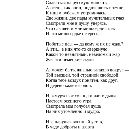
Сдаваться на русскую милость,
А осень, как воин, поднявшись с земли,
К иным рубежам устремилась...
Две жизни, две пары мучительных глаз
Смотрели мне в душу, уверясь,
Что слышен и мне милосердия глас
И что милосердье не ересь.
Побитые псы — да кому ж их не жаль?
А эти... в них что-то сверкнуло,
Какой-то невнятный, неведомый жар
Жег эти немецкие скулы.
А, может быть, жизнью запахло вокруг 
Той высшей, той странной свободой,
Когда тебе воздух понятен, как друг,
И дерево кажется одой.
И, жмурясь от солнца и часто дыша
Настоем осеннего утра,
Смотрела моя голубая душа
На них утомленно и мудро.
И я, нарушая военный устав,
В чаду доброты и азарта