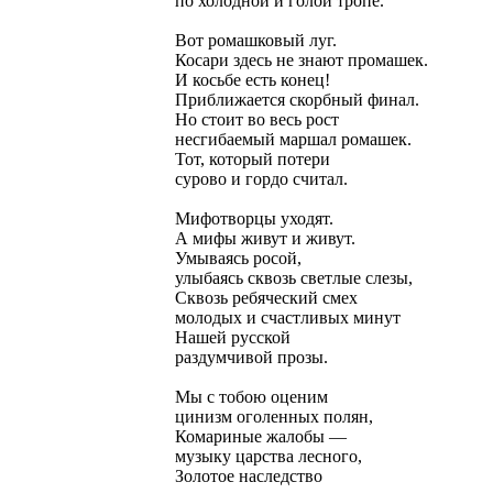
по холодной и голой тропе.
Вот ромашковый луг.
Косари здесь не знают промашек.
И косьбе есть конец!
Приближается скорбный финал.
Но стоит во весь рост
несгибаемый маршал ромашек.
Тот, который потери
сурово и гордо считал.
Мифотворцы уходят.
А мифы живут и живут.
Умываясь росой,
улыбаясь сквозь светлые слезы,
Сквозь ребяческий смех
молодых и счастливых минут
Нашей русской
раздумчивой прозы.
Мы с тобою оценим
цинизм оголенных полян,
Комариные жалобы —
музыку царства лесного,
Золотое наследство