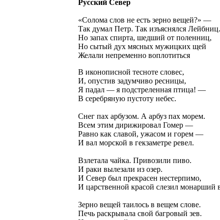
Русский Север
«Солома слов не есть зерно вещей?» —
Так думал Петр. Так изъяснялся Лейбниц
Но запах спирта, шедший от поленниц,
Но сытый дух мясных мужицких щей
Желали непременно воплотиться
В иконописной тесноте словес,
И, опустив задумчиво ресницы,
Я падал — я подстреленная птица! —
В серебряную пустоту небес.
Снег пах арбузом. А арбуз пах морем.
Всем этим дирижировал Гомер —
Равно как славой, ужасом и горем —
И вал морской в гекзаметре ревел.
Взлетала чайка. Привозили пиво.
И раки вылезали из озер.
И Север был прекрасен нестерпимо,
И царственной красой слезил монарший в
Зерно вещей таилось в вещем слове.
Печь раскрывала свой багровый зев.