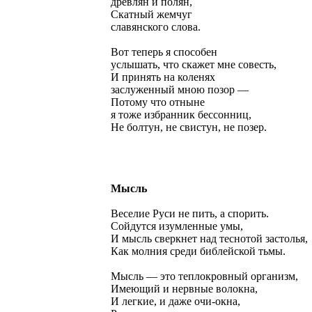
древлян и полян,
Скатный жемчуг
славянского слова.
Вот теперь я способен
услышать, что скажет мне совесть,
И принять на коленях
заслуженный мною позор —
Потому что отныне
я тоже избранник бессонниц,
Не болтун, не свистун, не позер.
Мысль
Веселие Руси не пить, а спорить.
Сойдутся изумленные умы,
И мысль сверкнет над теснотой застолья,
Как молния среди библейской тьмы.
Мысль — это теплокровный организм,
Имеющий и нервные волокна,
И легкие, и даже очи-окна,