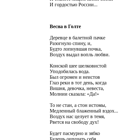
И гордостью России...
Весна в Голте
Деревце в балетной пачке
Разогнуло спину, и,
Будто лопнувшая почка,
Воздух выдал вопль любви.
Конской шее шелковистой
Уподобилась вода.
Был огромен и неистов
Глаз реки в тот день, когда
Вишня, девочка, невеста,
Молнии сказала: «Да!»
То не стан, а стон истомы,
Медленный блаженный вздох...
Воздух нас целует в темя,
Рвется на свободу дух!
Будет пасмурно и зябко
Будешь ощущать себя