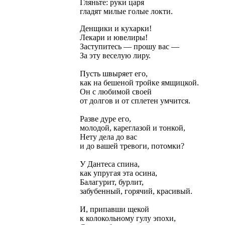
Гляньте: руки царя
гладят милые голые локти.
Денщики и кухарки!
Лекари и ювелиры!
Заступитесь — прошу вас —
За эту веселую лиру.
Пусть швыряет его,
как на бешеной тройке ямщицкой.
Он с любимой своей
от долгов и от сплетен умчится.
Разве дуре его,
молодой, кареглазой и тонкой,
Нету дела до вас
и до вашей тревоги, потомки?
У Дантеса спина,
как упругая эта осина,
Балагурит, бурлит,
забубенный, горячий, красивый.
И, припавши щекой
к колокольному гулу эпохи,