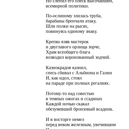
Но слепил его блеск высочайшей,
всемирной политики.
По-ослиному злилась труба,
барабаны бренчали атаку,
Шли полки на рысях,
повинуясь единому знаку.
Крепко взяв мастерок
и двуглавого орлища зорче,
Храм всеобщего блага
возводил коронованный зодчий.
Казнокрадов казнил,
спесь сбивал с Альбиона и Галии
И, как идол, стоял
на параде при полных регалиях.
Потому-то над совестью
в темных ожогах и ссадинах
Каждой ночью скакал
обезумевший бронзовый всадник.
И в восторге немел
перед веком железным, увечившим