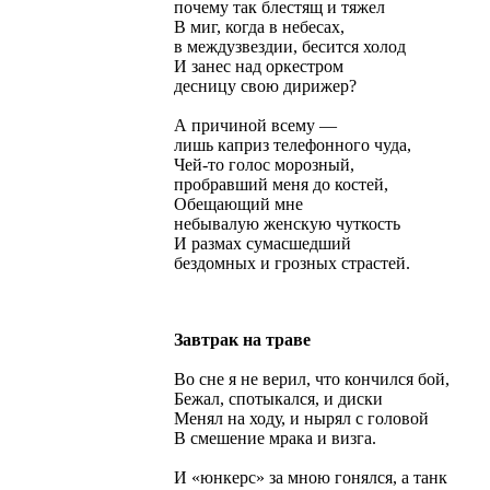
почему так блестящ и тяжел
В миг, когда в небесах,
в междузвездии, бесится холод
И занес над оркестром
десницу свою дирижер?
А причиной всему —
лишь каприз телефонного чуда,
Чей-то голос морозный,
пробравший меня до костей,
Обещающий мне
небывалую женскую чуткость
И размах сумасшедший
бездомных и грозных страстей.
Завтрак на траве
Во сне я не верил, что кончился бой,
Бежал, спотыкался, и диски
Менял на ходу, и нырял с головой
В смешение мрака и визга.
И «юнкерс» за мною гонялся, а танк