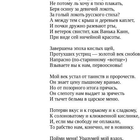
Не потому ль хочу я тихо плакать,
Беря осину за девичий локоть,
За голый локоть русского стиха?
А между тем с крыш и деревьев каплет,
И почки дружно разевают рты,
И ветерок свистит, как Ванька Каин,
При виде сей ничейной красоты.
Завершена эпоха кислых щей,
Протухших устриц — золотой век снобов
Напрасно (по-старинному «вотще»)
Взываете вы к нам, первоосновы!
Мой век устал от таинств и пророчеств.
Он знает цену пышному вранью.
Но от позорного итога прячась,
Он слепоту нам выдает за зрячесть
И тычет бельма в царское меню.
Потерян вкус и к горькому и к сладкому,
К солоноватому и клюквенной кислинке,
И, если мы свободу не оплакали,
То рабство нам, конечно, не в новинку.
Пойми меня! Уразумей мой вздох,