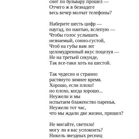
снег по бульвару прошел —
Отчего ж в безнадеге
весь вечер молчат телефоны?
Наберите шесть цифр —
наугад, по наитью, вслепую —
Чтобы голос услышать
незнаемый, сонно-густой,
Чтоб на губы вам лег
целомудренный вкус поцелуя —
Не на третьей секунде,
Так все-таки хоть на шестой.
Так чудесно и странно
растянуто зимнее время.
Хорошо, если плохо!
но плохо, когда хорошо...
Неужели и мы
испытаем блаженство паренья,
Неужели тот час,
что мы ждали две жизни, пришел?
Не мигайте, светила!
могу ли я вас успокоить?
Никель звездных ресниц