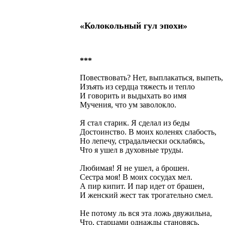
«Колокольный гул эпохи»
***
Повествовать? Нет, выплакаться, выпеть,
Изъять из сердца тяжесть и тепло
И говорить и выдыхать во имя
Мучения, что ум заволокло.
Я стал старик. Я сделал из беды
Достоинство. В моих коленях слабость,
Но лепечу, страдальчески осклабясь,
Что я ушел в духовные труды.
Любимая! Я не ушел, а брошен.
Сестра моя! В моих сосудах мел.
А пир кипит. И пар идет от брашен,
И женский жест так трогательно смел.
Не потому ль вся эта ложь двужильна,
Что, старцами однажды становясь,