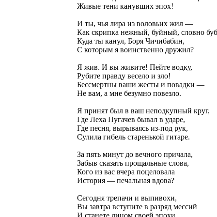
Живые тени канувших эпох!
И ты, чья лира из воловьих жил —
Как скрипка нежный, буйный, словно бу
Куда ты канул, Боря Чичибабин,
С которым я воинственно дружил?
Я жив. И вы живите! Пейте водку,
Рубите правду весело и зло!
Бессмертны ваши жесты и повадки —
Не вам, а мне безумно повезло.
Я принят был в ваш неподкупный круг,
Где Леха Пугачев бывал в ударе,
Где песня, вырываясь из-под рук,
Сулила гибель старенькой гитаре.
За пять минут до вечного причала,
Забыв сказать прощальные слова,
Кого из вас вчера поцеловала
История — печальная вдова?
Сегодня трепачи и выпивохи,
Вы завтра вступите в разряд мессий
И станете лицом своей эпохи