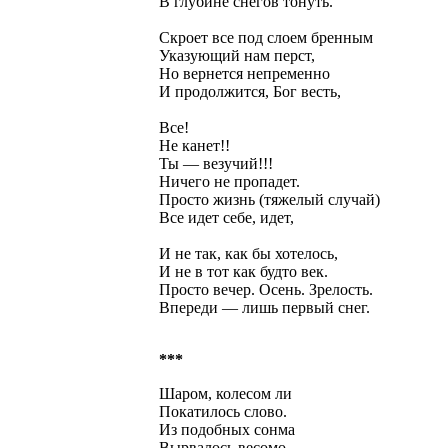
В глубине снегов тонуть.
Скроет все под слоем бренным
Указующий нам перст,
Но вернется непременно
И продолжится, Бог весть,
Все!
Не канет!!
Ты — везучий!!!
Ничего не пропадет.
Просто жизнь (тяжелый случай)
Все идет себе, идет,
И не так, как бы хотелось,
И не в тот как будто век.
Просто вечер. Осень. Зрелость.
Впереди — лишь первый снег.
***
Шаром, колесом ли
Покатилось слово.
Из подобных сонма
Вырвалось весомо.