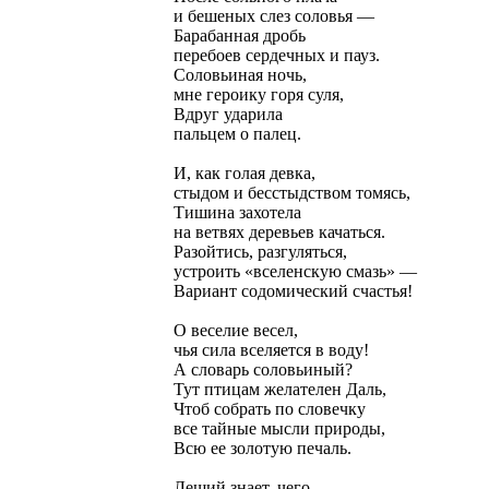
и бешеных слез соловья —
Барабанная дробь
перебоев сердечных и пауз.
Соловьиная ночь,
мне героику горя суля,
Вдруг ударила
пальцем о палец.
И, как голая девка,
стыдом и бесстыдством томясь,
Тишина захотела
на ветвях деревьев качаться.
Разойтись, разгуляться,
устроить «вселенскую смазь» —
Вариант содомический счастья!
О веселие весел,
чья сила вселяется в воду!
А словарь соловьиный?
Тут птицам желателен Даль,
Чтоб собрать по словечку
все тайные мысли природы,
Всю ее золотую печаль.
Леший знает, чего