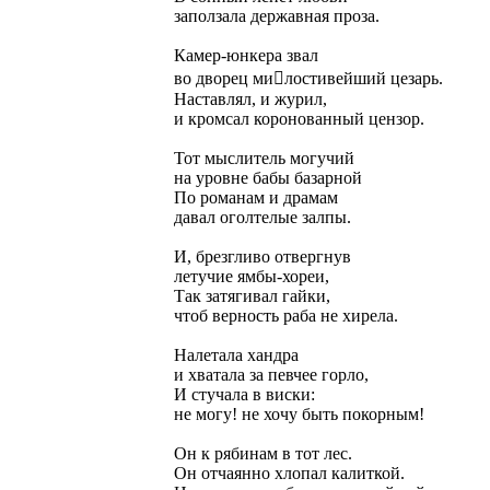
заползала державная проза.
Камер-юнкера звал
во дворец милостивейший цезарь.
Наставлял, и журил,
и кромсал коронованный цензор.
Тот мыслитель могучий
на уровне бабы базарной
По романам и драмам
давал оголтелые залпы.
И, брезгливо отвергнув
летучие ямбы-хореи,
Так затягивал гайки,
чтоб верность раба не хирела.
Налетала хандра
и хватала за певчее горло,
И стучала в виски:
не могу! не хочу быть покорным!
Он к рябинам в тот лес.
Он отчаянно хлопал калиткой.