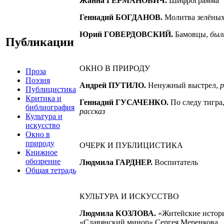
Жанна ГЕРМАНОВИЧ.
Шифрограмма
Геннадий БОГДАНОВ.
Молитва зелёных
Юрий ГОВЕРДОВСКИЙ.
Бамовцы,
был
Публикации
ОКНО В ПРИРОДУ
Проза
Поэзия
Андрей ПУТИЛО
.
Ненужный выстрел,
р
Публицистика
Критика и
Геннадий ГУСАЧЕНКО.
По следу тигра
библиография
рассказ
Культура и
искусство
Окно в
природу
ОЧЕРК И ПУБЛИЦИСТИКА
Книжное
обозрение
Людмила ГАРДНЕР
.
Воспитатель
Общая тетрадь
КУЛЬТУРА И ИСКУССТВО
Людмила КОЗЛОВА.
«Житейские ис
тор
«Славянский минор» Сергея Меренкова