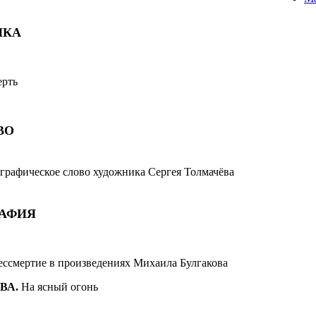
ИКА
ерть
ВО
 графическое слово
художника Сергея Толмачёва
РАФИЯ
ессмертие в произведениях Михаила Булгакова
ОВА
.
На ясный огонь