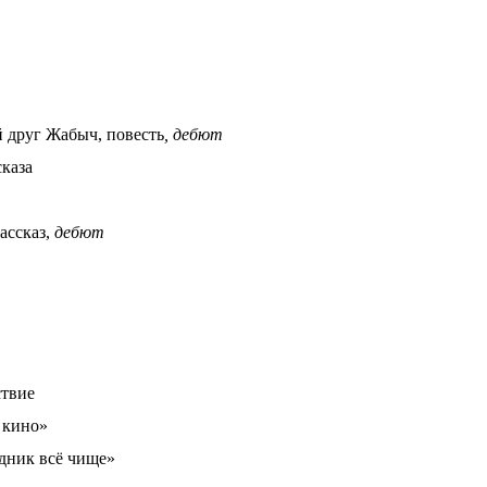
 друг Жабыч
, повесть
, дебют
каза
ассказ,
дебют
ствие
 кино»
дник всё чище»