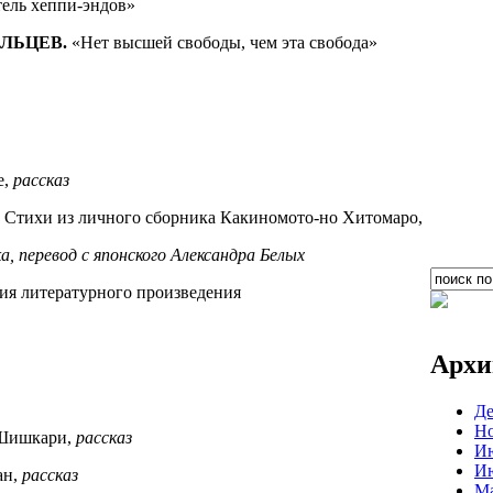
ель хеппи-эндов»
ЛЬЦЕВ.
«Нет высшей свободы, чем эта свобода»
е,
рассказ
.
Стихи из личного сборника Какиномото-но Хитомаро,
ка,
перевод с японского Александра Белых
ия литературного произведения
Архи
Де
Но
Шишкари,
рассказ
Ию
Ию
ан,
рассказ
Ма