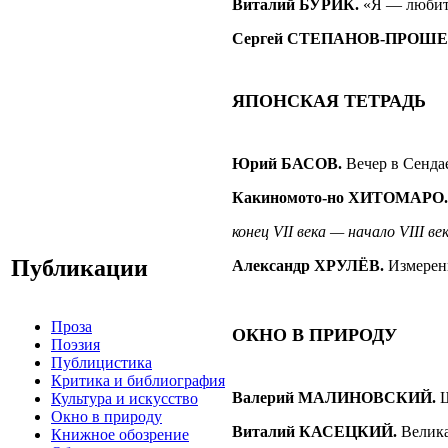
Виталий БУРИК.
«Я — любит
Сергей СТЕПАНОВ-ПРОШЕ
ЯПОНСКАЯ ТЕТРАДЬ
Юрий БАСОВ
.
Вечер в Сенда
Какиномото-но ХИТОМАРО
конец
VII
века — начало
VIII
ве
Публикации
Александр ХРУЛЁВ
.
Измерен
Проза
ОКНО В ПРИРОДУ
Поэзия
Публицистика
Критика и библиография
Валерий МАЛИНОВСКИЙ
.
Культура и искусство
Окно в природу
Виталий КАСЕЦКИЙ
.
Велик
Книжное обозрение