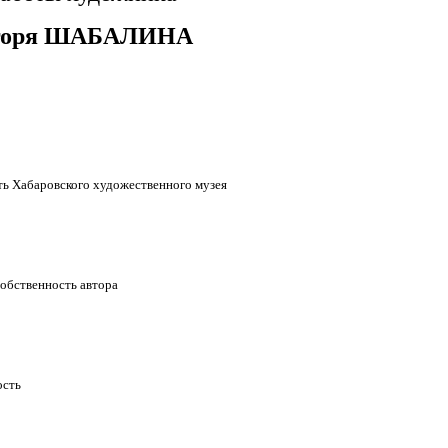
горя ШАБАЛИНА
ность Хабаровского художественного музея
 Собственность автора
ость