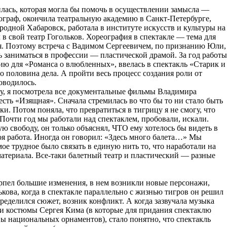
илась, которая могла бы помочь в осуществлении замысла —
граф, окончила театральную академию в Санкт-Петербурге,
родной Хабаровск, работала в институте искусств и культуры на
 в свой театр Гогольков. Хореография в спектакле — тема для
я. Поэтому встреча с Вадимом Сергеевичем, по признанию Юли,
ось заниматься в профессии — пластической драмой. За год работы
ю для «Романса о влюбленных», ввелась в спектакль «Старик и
о половина дела. А пройти весь процесс создания роли от
оводилось.
у, я посмотрела все документальные фильмы Владимира
есть «Изящная». Сначала стремилась во что бы то ни стало быть
и. Потом поняла, что превратиться в тигрицу я не смогу, что
 Почти год мы работали над спектаклем, пробовали, искали.
ю свободу, он только объяснял, ЧТО ему хотелось бы видеть в
я работа. Иногда он говорил: «Здесь много балета…» Мы
е трудное было связать в единую нить то, что наработали на
материала. Все-таки балетный театр и пластический — разные
рпел большие изменения, в нем возникли новые персонажи,
кова, когда в спектакле параллельно с жизнью тигров он решил
пределился сюжет, возник конфликт. А когда зазвучала музыка
и костюмы Сергея Кима (в которые для придания спектаклю
ы национальных орнаментов), стало понятно, что спектакль