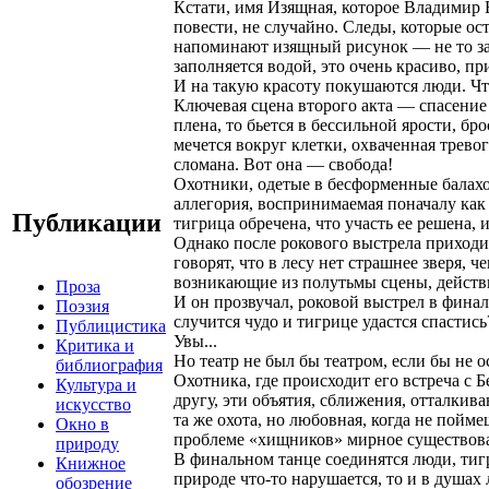
Кстати, имя Изящная, которое Владимир 
повести, не случайно. Следы, которые ост
напоминают изящный рисунок — не то заг
заполняется водой, это очень красиво, пр
И на такую красоту покушаются люди. Чт
Ключевая сцена второго акта — спасение
плена, то бьется в бессильной ярости, бр
мечется вокруг клетки, охваченная трево
сломана. Вот она — свобода!
Охотники, одетые в бесформенные балах
аллегория, воспринимаемая поначалу как 
Публикации
тигрица обречена, что участь ее решена,
Однако после рокового выстрела приходи
говорят, что в лесу нет страшнее зверя, 
возникающие из полутьмы сцены, действ
Проза
И он прозвучал, роковой выстрел в финал
Поэзия
случится чудо и тигрице удастся спастись
Публицистика
Увы...
Критика и
Но театр не был бы театром, если бы не о
библиография
Охотника, где происходит его встреча с 
Культура и
другу, эти объятия, сближения, отталки
искусство
та же охота, но любовная, когда не пойме
Окно в
проблеме «хищников» мирное существова
природу
В финальном танце соединятся люди, тигр
Книжное
природе что-то нарушается, то и в душа
обозрение