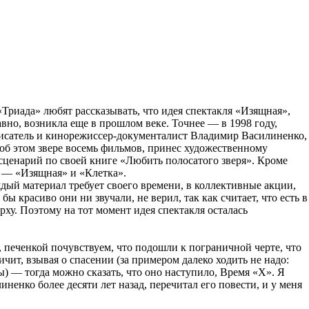
Триада» любят рассказывать, что идея спектакля «Изящная»,
авно, возникла еще в прошлом веке. Точнее — в 1998 году,
исатель и кинорежиссер-документалист Владимир Василиненко,
 об этом звере восемь фильмов, принес художественному
сценарий по своей книге «Любить полосатого зверя». Кроме
и — «Изящная» и «Клетка».
дый материал требует своего времени, в коллективные акции,
бы красиво они ни звучали, не верил, так как считает, что есть в
рху. Поэтому на тот момент идея спектакля осталась
 печенкой почувствуем, что подошли к пограничной черте, что
чит, взывая о спасении (за примером далеко ходить не надо:
) — тогда можно сказать, что оно наступило, Время «Х». Я
ненко более десяти лет назад, перечитал его повести, и у меня