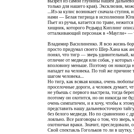
вызрел из самой глубины нашей дальнево
только для нашего края). Эксклюзив, можн
...Из-за кулис возникает сначала ступня, 
нами — Белая тигрица в исполнении Юли
Пьет из ручья, катается по траве, нежитс
хищник, которого Редьярд Киплинг описа
отталкивающий персонаж в «Маугли» — 
Владимир Василиненко. Я всю жизнь борю
просто придумал своего Шер-Хана как анти
понял, что тигр — зверь удивительный, к
отличие от медведя или собак, у которых 
вполовину меньше. Поэтому он никогда не
нападет на человека. По той же причине т
шагом человека...
Но тигр, как всякая кошка, очень любопы
проселочные дороги, а человек думает, что
не убьешь с первого выстрела, тогда бере
поэтому он охотится, но он никогда не бу
очень симпатичен, и я хочу, чтобы к это
представить нашу дальневосточную тайгу
без белого медведя. Но по сравнению с д
лояльно. Все разговоры о том, что зверь,
охотничьи враки. Значит, преследовали,
Свой спектакль Гогольков то ли в шутку, 