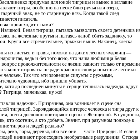
Василиненко придумал для юной тигрицы и вынес в заглавие
авляют тигры, особенно на песке близ ручья или озера,
адочный знак, не то старинную вязь. Когда такой след
изнается писатель.
о же происходит с нами?
 Изящной. Белая тигрица, пытаясь вызволить своего детеныша и
осаясь на железные прутья и пытаясь лапой сбить задвижку, то
гой. Круги все стремительнее, прыжки выше. Наконец, клетка
оны из листьев и травы, похожи на диких лесных чудовищ —
нарочитая, ведь и без того ясно, что наша любимица Белая
 и вопрос продолжительности ее жизни зависит только от времени
тся констатировать: не ради красного словца опытные лесники
чем человек. Так что эти зловещие силуэты с ружьями,
ительно чудовища, ибо пришли убивать.
е, хотя до последней минуты в сердце теплилась надежда: вдруг
? Тигрица, миленькая, ну же!
ставлял надежды. Призрачная, она возникает в сцене сна
Белой тигрицей. Зарождающийся интерес человека и тигра друг к
вания, почти дословно повторяют сцены с Женщиной. В сущности
шь, кто охотник, а кто добыча. Значит, при разумном подходе к
ние тигров и людей реально?
ы, река, горы, деревья, ибо все они — часть Природы. И если в
х людей начинают происходить необратимые разрушения. Отсюда