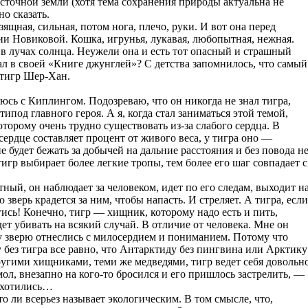
сточной земли (хотя тема сохранения природы актуальна не
о сказать.
изящная, сильная, потом нога, плечо, руки. И вот она перед
и Новиковой. Кошка, игрунья, лукавая, любопытная, нежная.
я в лучах солнца. Неужели она и есть тот опасный и страшный
л в своей «Книге джунглей»? С детства запомнилось, что самый
тигр Шер-Хан.
сь с Киплингом. Подозреваю, что он никогда не знал тигра,
под главного героя. А я, когда стал заниматься этой темой,
оторому очень трудно существовать из-за слабого сердца. В
сердце составляет процент от живого веса, у тигра оно —
 будет бежать за добычей на дальние расстояния и без повода н
игр выбирает более легкие тропы, тем более его шаг совпадает с
тный, он наблюдает за человеком, идет по его следам, выходит н
 зверь крадется за ним, чтобы напасть. И стреляет. А тигра, если
гись! Конечно, тигр — хищник, которому надо есть и пить,
дет убивать на всякий случай. В отличие от человека. Мне он
му зверю отнеслись с милосердием и пониманием. Потому что
 без тигра все равно, что Антарктиду без пингвина или Арктику
ругими хищниками, теми же медведями, тигр ведет себя довольн
 мол, внезапно на кого-то бросился и его пришлось застрелить, —
 охотились…
то ли всерьез называет экологическим. В том смысле, что,