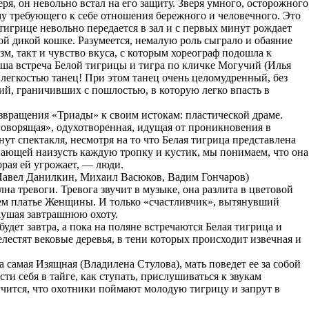
ря, он невольно встал на его защиту. Зверя умного, осторожного
му требующего к себе отношения бережного и человечного. Это
тигрице невольно передается в зал и с первых минут рождает
ой дикой кошке. Разумеется, немалую роль сыграло и обаяние
м, такт и чувство вкуса, с которым хореограф подошла к
оша встреча Белой тигрицы и тигра по кличке Могучий (Илья
егкостью танец! При этом танец очень целомудренный, без
й, граничивших с пошлостью, в которую легко впасть в
звращения «Триады» к своим истокам: пластической драме.
говорящая», одухотворенная, идущая от проникновения в
нут спектакля, несмотря на то что Белая тигрица представлена
нающей наизусть каждую тропку и кустик, мы понимаем, что она
орая ей угрожает, — люди.
(Павел Данилкин, Михаил Васюков, Вадим Гончаров)
на тревоги. Тревога звучит в музыке, она разлита в цветовой
ем платье Женщины. И только «счастливчик», вытянувший
ушая завтрашнюю охоту.
удет завтра, а пока на поляне встречаются Белая тигрица и
естят вековые деревья, в тени которых происходит извечная и
 самая Изящная (Владилена Стулова), мать поведет ее за собой
сти себя в тайге, как ступать, прислушиваться к звукам
лучится, что охотники поймают молодую тигрицу и запрут в