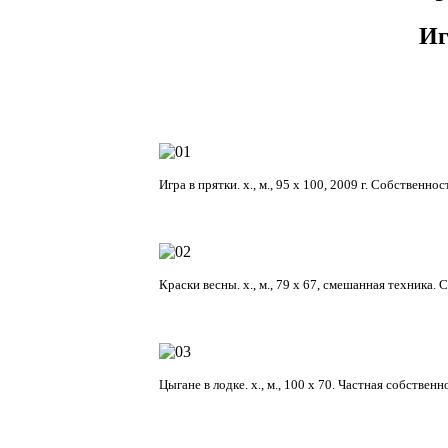
И
Игра в прятки. х., м., 95 х 100, 2009 г. Собствен
Краски весны. х., м., 79 х 67, смешанная техника.
Цыгане в лодке. х., м., 100 х 70. Частная собственн