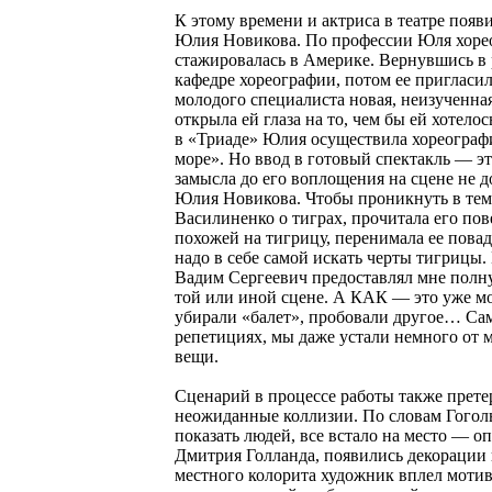
К этому времени и актриса в театре появ
Юлия Новикова. По профессии Юля хорео
стажировалась в Америке. Вернувшись в 
кафедре хореографии, потом ее пригласил
молодого специалиста новая, неизученна
открыла ей глаза на то, чем бы ей хотел
в «Триаде» Юлия осуществила хореографи
море». Но ввод в готовый спектакль — эт
замысла до его воплощения на сцене не д
Юлия Новикова. Чтобы проникнуть в тем
Василиненко о тиграх, прочитала его пов
похожей на тигрицу, перенимала ее повадк
надо в себе самой искать черты тигрицы.
Вадим Сергеевич предоставлял мне полну
той или иной сцене. А КАК — это уже мо
убирали «балет», пробовали другое… Само
репетициях, мы даже устали немного от 
вещи.
Сценарий в процессе работы также прете
неожиданные коллизии. По словам Гоголь
показать людей, все встало на место — о
Дмитрия Голланда, появились декорации 
местного колорита художник вплел мотив