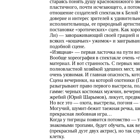
стараясь понять душу краснокнижного зве
пластичного, почти исчезающего, а пото
отношение создателей спектакля к Белой 
доверие и интерес зрителей к удивительн
исполнительницы, ее природный артистиз
постановке «эротических» сцен. Как хор
Ли) — завораживающий своей грацией и л
всяких «кошачьих» ужимок» и заигрывани
подобной сцене.
«Изящная» — первая ласточка на пути во
Вообще хореография в спектакле очень «
материал. И вот странность. С первых ми
полновластной хозяйкой здешних мест, з
очень уязвимая. И главная опасность, кот
Сцена вечеринки, на которой охотники 
разыгрывают право первого выстрела, пол
гамме: черных костюмах мужчин, вечерн
жребий (Юрий Шарымов), ликует, предвк
Но все это — охота, выстрелы, погоня — б
Могучий, шумит-бежит таежная речка, шел
прекрасная любовная игра…
Когда у тигрицы появится потомство — та
знакомыми тропами, будет обучать, как ве
(прекрасный дуэт двух актрис), но так с
клетку.