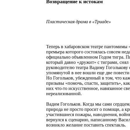
Возвращение к истокам
Пластическая драма в «Триаде»
Теперь в хабаровском театре пантомимы «
премьера которого состоялась совсем нед
официально объявленном Годом тигра. П
который давно «дружит» с тиграми, снял
руководителю театра Вадиму Гоголькову 
упомянутой в нее вошли еще две повест
Но Гогольков, убежденный в том, что каж
призывы «помочь, спасти, защитить», как 
них что-то искусственное, навязанное све
нереализованной.
Вадим Гогольков. Когда мы сами сердцем,
природа не просто просит о помощи, а кри
участившиеся пожары, наводнения, войны
вернулся к сценарию, написанному Васили
возникло желание поставить спектакль.