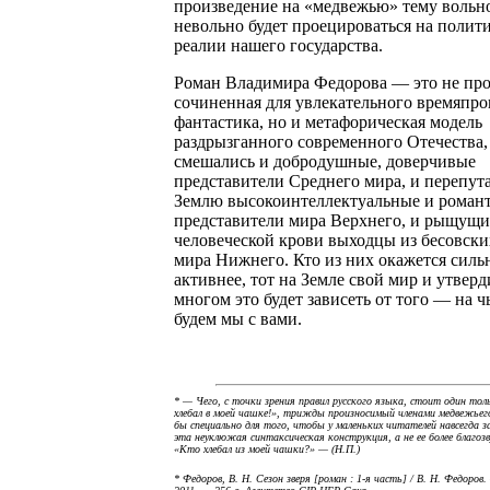
произведение на «медвежью» тему вольн
невольно будет проецироваться на полит
реалии нашего государства.
Роман Владимира Федорова — это не про
сочиненная для увлекательного времяпр
фантастика, но и метафорическая модель
раздрызганного современного Отечества,
смешались и добродушные, доверчивые
представители Среднего мира, и перепут
Землю высокоинтеллектуальные и роман
представители мира Верхнего, и рыщущи
человеческой крови выходцы из бесовски
мира Нижнего. Кто из них окажется силь
активнее, тот на Земле свой мир и утверд
многом это будет зависеть от того — на ч
будем мы с вами.
* — Чего, с точки зрения правил русского языка, стоит один тол
хлебал в моей чашке!», трижды произносимый членами медвежьего
бы специально для того, чтобы у маленьких читателей навсегда з
эта неуклюжая синтаксическая конструкция, а не ее более благоз
«Кто хлебал из моей чашки?» — (Н.П.)
* Федоров, В. Н. Сезон зверя [роман : 1-я часть] / В. Н. Федоров