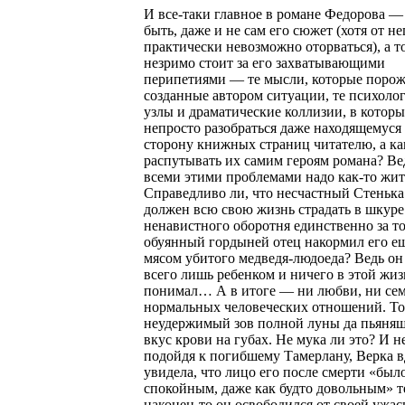
И все-таки главное в романе Федорова —
быть, даже и не сам его сюжет (хотя от не
практически невозможно оторваться), а то
незримо стоит за его захватывающими
перипетиями — те мысли, которые поро
созданные автором ситуации, те психоло
узлы и драматические коллизии, в которы
непросто разобраться даже находящемуся 
сторону книжных страниц читателю, а ка
распутывать их самим героям романа? Ве
всеми этими проблемами надо как-то жи
Справедливо ли, что несчастный Стеньк
должен всю свою жизнь страдать в шкуре
ненавистного оборотня единственно за то
обуянный гордыней отец накормил его ещ
мясом убитого медведя-людоеда? Ведь он
всего лишь ребенком и ничего в этой жиз
понимал… А в итоге — ни любви, ни сем
нормальных человеческих отношений. То
неудержимый зов полной луны да пьяня
вкус крови на губах. Не мука ли это? И н
подойдя к погибшему Тамерлану, Верка в
увидела, что лицо его после смерти «был
спокойным, даже как будто довольным» т
наконец-то он освободился от своей ужас