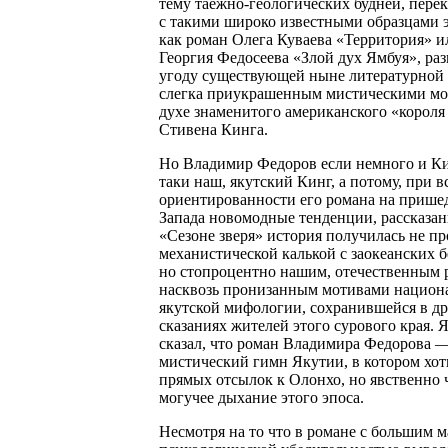
тему таежно-геологических будней, пер
с такими широко известными образцами э
как роман Олега Куваева «Территория» и
Георгия Федосеева «Злой дух Ямбуя», раз
угоду существующей ныне литературной
слегка приукрашенным мистическими мо
духе знаменитого американского «короля
Стивена Кинга.
Но Владимир Федоров если немного и Кин
таки наш, якутский Кинг, а потому, при в
ориентированности его романа на прише
Запада новомодные тенденции, рассказан
«Сезоне зверя» история получилась не пр
механистической калькой с заокеанских б
но стопроцентно нашим, отечественным 
насквозь пронизанным мотивами национ
якутской мифологии, сохранившейся в д
сказаниях жителей этого сурового края. 
сказал, что роман Владимира Федорова —
мистический гимн Якутии, в котором хот
прямых отсылок к Олонхо, но явственно 
могучее дыхание этого эпоса.
Несмотря на то что в романе с большим м