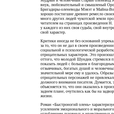
Мудрый и человечный старый оленевод Я
внук, любознательный и смышленый Оро
Бригадиры-оленеводы Мэвэт и Майна-Во
хорошо постигшие древнее ремесло своих
много других людей чукотской земли про
читателем на страницах произведения Н
у каждого из них своя судьба, свой внут
свой характер.
Критики иногда не без оснований упрека
за то, что он не дал в своем произведени
социальной и психологической разработк
отрицательных характеров. Это произошл
оттого, что молодой Шундик стремился п
показать людей с большим и благородным
отзывчивых, богатых душой и человечных
значительной мере ему и удалось. Образы
отрицательных персонажей не привлекали
должного внимания писателя. Думается, 
объясняется то, что они оказались в прои
заднем плане, очутились как бы на задво
жизни.
Роман «Быстроногий олень» характеризу
усилением эмоционального и морального
углублением духовных и нравственных п