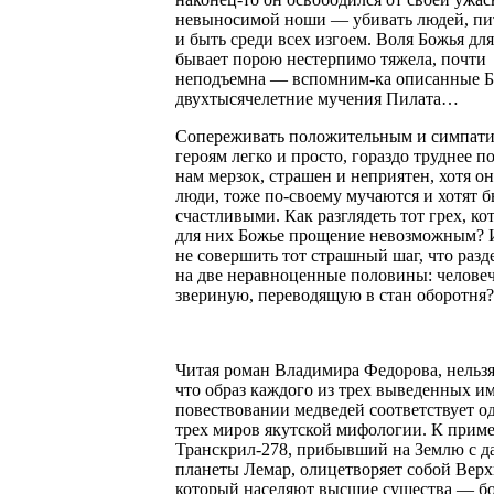
невыносимой ноши — убивать людей, пит
и быть среди всех изгоем. Воля Божья для
бывает порою нестерпимо тяжела, почти
неподъемна — вспомним-ка описанные 
двухтысячелетние мучения Пилата…
Сопереживать положительным и симпат
героям легко и просто, гораздо труднее по
нам мерзок, страшен и неприятен, хотя о
люди, тоже по-своему мучаются и хотят б
счастливыми. Как разглядеть тот грех, ко
для них Божье прощение невозможным? 
не совершить тот страшный шаг, что разд
на две неравноценные половины: челове
звериную, переводящую в стан оборотня?
Читая роман Владимира Федорова, нельзя
что образ каждого из трех выведенных им
повествовании медведей соответствует о
трех миров якутской мифологии. К приме
Транскрил-278, прибывший на Землю с д
планеты Лемар, олицетворяет собой Вер
который населяют высшие существа — бо