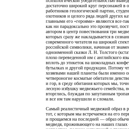
психологической убедительностью вывед
достаточно широкий круг персонажей в о
работников геологической партии, студен
охотников и целого ряда людей других ка
главными его «героями» являются все-таки
как ни парадоксально это прозвучит, пос
автором в центр повествования три медв
которых сразу же накладывается в созна
современного читателя на широкий спек
российской символики, начиная от знаме
одноименной сказки Л. Н. Толстого (кста
плохо переведенной им с английского язы
вплоть до этикеток на шоколадных конфе
бутылках и другой продукции. Потому чт
хозяевами нашей планеты были именно 
четвероногие косматые обитатели девств
и гор, в среду обитания которых мы, точ
лесную избушку медвежьего семейства, 
вторглись, блуждая по запутанным тропа
и все им там нарушили и сломали.
Самый реалистичный медвежий образ в 
тот, с которым мы встречаемся на его пе
и прощаемся на последней — образ обыч
медведя, проживающего на наших глазах