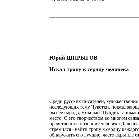
2011. — 256 с. Агентство CIP НБР Саха.
Юрий ШПРЫГОВ
Искал тропу к сердцу человека
Среди русских писателей, художественно
исследующих тему Чукотки, показывающ
быт ее народа, Николай Шундик занимает
место. С его творчеством во многом связ
нравственное познание человека Дальнег
стремился «найти тропу к сердцу каждого
обнаружить его лучшие, часто скрытые о