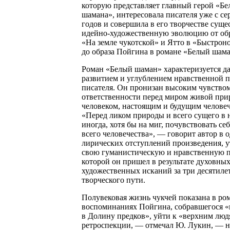
которую представляет главный герой «Бе
шамана», интересовала писателя уже с се
годов и совершила в его творчестве сущ
идейно-художественную эволюцию от об
«На земле чукотской» и Ятто в «Быстрон
до образа Пойгина в романе «Белый шама
Роман «Белый шаман» характеризуется 
развитием и углублением нравственной 
писателя. Он пронизан высоким чувство
ответственности перед миром живой при
человеком, настоящим и будущим человеч
«Перед ликом природы и всего сущего в 
иногда, хотя бы на миг, почувствовать се
всего человечества», — говорит автор в 
лирических отступлений произведения, 
свою гуманистическую и нравственную 
которой он пришел в результате духовных
художественных исканий за три десятиле
творческого пути.
Полувековая жизнь чукчей показана в ро
воспоминаниях Пойгина, собравшегося «
в Долину предков», уйти к «верхним люд
ретроспекции, — отмечал Ю. Лукин, — н