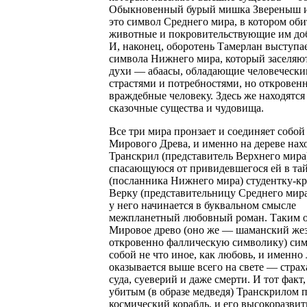
Обыкновенный бурый мишка Звереныш 
это символ Среднего мира, в котором об
животные и покровительствующие им до
И, наконец, оборотень Тамерлан выступае
символа Нижнего мира, который заселяю
духи — абаасы, обладающие человеческ
страстями и потребностями, но откровен
враждебные человеку. Здесь же находятся
сказочные существа и чудовища.
Все три мира пронзает и соединяет собой
Мирового Древа, и именно на дереве нах
Транскрил (представитель Верхнего мира
спасающуюся от привидевшегося ей в тай
(посланника Нижнего мира) студентку-к
Верку (представительницу Среднего мира
у него начинается в буквальном смысле
межпланетный любовный роман. Таким о
Мировое древо (оно же — шаманский же
откровенно фаллическую символику) си
собой не что иное, как любовь, и именно
оказывается выше всего на свете — страх
суда, суеверий и даже смерти. И тот факт,
убитым (в образе медведя) Транскрилом 
космический корабль, и его высокоразви