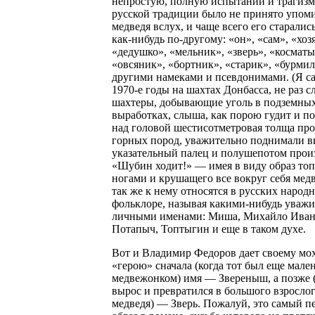
непростую, полную испытаний и трагизм
русской традиции было не принято упом
медведя вслух, и чаще всего его старалис
как-нибудь по-другому: «он», «сам», «хоз
«дедушко», «мельник», «зверь», «косматы
«овсяник», «бортник», «старик», «бурмил
другими намеками и псевдонимами. (Я са
1970-е годы на шахтах Донбасса, не раз с
шахтеры, добывающие уголь в подземны
выработках, слыша, как порою гудит и п
над головой шестисотметровая толща пр
горных пород, уважительно поднимали в
указательный палец и полушепотом прои
«Шубин ходит!» — имея в виду образ то
ногами и крушащего все вокруг себя медв
так же к нему относятся в русских народ
фольклоре, называя какими-нибудь уваж
личными именами: Миша, Михайло Иван
Потапыч, Топтыгин и еще в таком духе.
Вот и Владимир Федоров дает своему мо
«герою» сначала (когда тот был еще мале
медвежонком) имя — Звереныш, а позже (
вырос и превратился в большого взросло
медведя) — Зверь. Пожалуй, это самый 