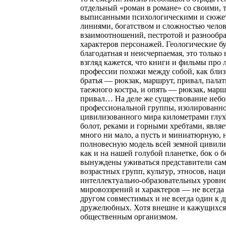
отдельный «роман в романе» со своими, 
выписанными психологическими и сюж
линиями, богатством и сложностью чело
взаимоотношений, пестротой и разнообр
характеров персонажей. Геологические б
благодатная и неисчерпаемая, это только
взгляд кажется, что книги и фильмы про 
профессии похожи между собой, как бли
братья — рюкзак, маршрут, привал, палатк
таежного костра, и опять — рюкзак, марш
привал… На деле же существование неб
профессиональной группы, изолированно
цивилизованного мира километрами глух
болот, реками и горными хребтами, являе
много ни мало, а пусть и миниатюрную, 
полновесную модель всей земной цивилиз
как и на нашей голубой планетке, бок о б
вынуждены уживаться представители са
возрастных групп, культур, этносов, нац
интеллектуально-образовательных уровне
мировоззрений и характеров — не всегда 
другом совместимых и не всегда один к 
дружелюбных. Хотя внешне и кажущихс
общественным организмом.