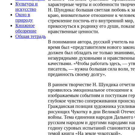
Культура и
характерные черты и особенности творче
искусство
Н. Шундика: большая светлая любовь к з
Окно в
краю, внимательное отношение к человек
природу
стремление постичь его внутренний мир,
Книжное
прикоснуться к роднику его души, показа
обозрение
нравственные ценности.
Общая тетрадь
В понимании автора, русский учитель на 
время был «представителем нового закон
должен был обладать не только знаниями,
незаурядными духовными и нравственн
качествами. «Чтобы работать здесь, — ут
писатель, — нужна большая сила воли, т
преданность своему долгу».
В раннем творчестве Н. Шундика отчетл
проявилось эмоциональное отношение к
изображаемым событиям и поступкам гер
глубокое чувство сопереживания происхо
Гражданская позиция художника усиливае
рисующих Чукотку в дни Великой Отече
войны. Тема единения народов Дальнего 
русским народом и другими народами на
годину суровых испытаний становится ц
темой книги «На земле чукотской».