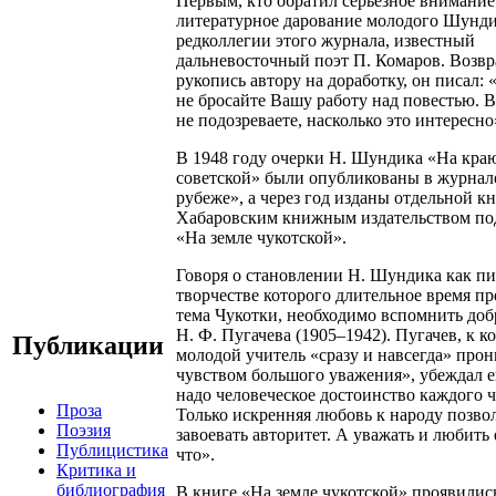
Первым, кто обратил серьезное внимание
литературное дарование молодого Шунди
редколлегии этого журнала, известный
дальневосточный поэт П. Комаров. Возв
рукопись автору на доработку, он писал: 
не бросайте Вашу работу над повестью. 
не подозреваете, насколько это интересно
В 1948 году очерки Н. Шундика «На кра
советской» были опубликованы в журнал
рубеже», а через год изданы отдельной к
Хабаровским книжным издательством по
«На земле чукотской».
Говоря о становлении Н. Шундика как пис
творчестве которого длительное время пр
тема Чукотки, необходимо вспомнить до
Н. Ф. Пугачева (1905–1942). Пугачев, к к
Публикации
молодой учитель «сразу и навсегда» прон
чувством большого уважения», убеждал е
надо человеческое достоинство каждого ч
Проза
Только искренняя любовь к народу позво
Поэзия
завоевать авторитет. А уважать и любить е
Публицистика
что».
Критика и
библиография
В книге «На земле чукотской» проявилис