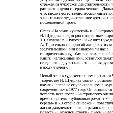
отражении чукотской действительности 40
раскрытии души и сердца человека Дальн
что, вполне естественно, воспринимается
значительное художественное достижение
послевоенной прозе.
Ставя «На земле чукотской» и «Быстроно
Н. Шундика в один ряд с известными пр
Т. Семушкина «Чукотка» и «Алитет уходи
А. Тарасенков говорил об авторах этих к
заслуги велики: они познакомили нас с
историческими судьбами, с психологией 
Книги, написанные ими, останутся памя
сердечного, дружеского отношения русск
народу чукчей».
Новый этап в художественном познании 
творчестве Н. Шундика связан с романо
шаман», впервые опубликованном в жур
современник» в 1977 году. Он создавался 
четверть века после «Быстроногого оленя»
время писатель опубликовал романы «Ро
березы» и «В стране синеокой», повеств
жизни дальневосточного и рязанского кре
повесть «С красной строки», пьесы «Оде