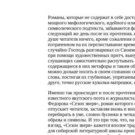
Романы, которые не содержат в себе дост
мощного мифологического, идейного ил
символического подтекста, забываются ф
следующий же день после их прочтения, н
душе читателя ничего, кроме сожаления 
потраченном на их перелистывание врем
случайно Господь разговаривал со Свои
при помощи художественных притч, вын
слушающих самостоятельно распутывать
содержащиеся в них метафоры и таким об
можно дольше носить в своем сознании 
слова, постигая их глубинные, упрятанны
друге, точно русские куколки-матрешки,
Именно так происходит и после прочтен
известного якутского поэта и журналист
Федорова «Сезон зверя», роман которого 
отпускает читателя, заставляя вновь и вн
перебирать в уме, словно бусинки в четк
образы и символы. И это при том, что, н
взгляд, «Сезон зверя» кажется вполне т
для сибирской литературной школы прои