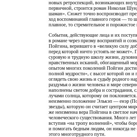
новых ретроспекций, возникающих внут
первичной, строится роман Николая Шу
шаман». Сюжет точно воспроизводит пр
ход воспоминаний главного героя — то ш
плавное, то стремительное и порожистое 
События, действующие лица и их поступ
в романе через призму восприятий и соз
Пойгина, верившего в «великую силу доб
перед которой ничто устоять не может»
суровую и трудную школу жизни, духовн
нравственных исканий, обогащенный мо
опытом многих поколений Пойгин дости
полной мудрости», с высот которой он и 
оглядеть свою жизнь и судьбу родного на
раздумья о жизни человека и мире север
наполнены светом добра и сострадания, 
лучами солнца, которому он поклоняется.
неизменно положение Элькэп — енэр (П
звезды), которую он считает центром мир
же неизменна вера Пойгина в светлое на
человеческого существования. Много лет 
вступив «на тропу волнений», чтобы боро
и помогать бедным людям, он никогда не 
этого многотрудного пути.