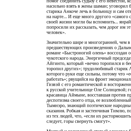
помог соединить судьбу с его невестой, к
насильно взять в жены шаман; уговорил 
старика Анкоче лечь в больницу и сам отв
на нарте... И еще много другого «самого 
своей жизни могли бы вспомнить... янра
попросили их рассказать, чем дорог им э
человек».
Значительно шире и многогранней, чем в
предшествующих произведениях о Дальне
романе «Быстроногий олень» воссоздан о
чукотского народа. Энергичный председа
Айгинто, который «вечно торопился и бе
торопил других»; трудолюбивый старик А
которого руки еще сильны, потому что «е
работать»; рвущийся на фронт эмоцион
Гизвэй с его романтической и восторже
к русской учительнице Оле Солнцевой; г
красавица Аймыне, восставшая против п
деспотизма своего отца, ее возлюбленны
Тымнэро, знающий поэтические народны
сказания. Робкая и застенчивая Тимлю, п
из тех людей, что, «если их растормошить
следует, горы свернуть смогут».