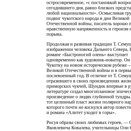
остросовременное, «с постановкой вопро
сегодняшнего дня, равно близких предст
любой национальности». Осмысливая тр
подвиг чукотского народа в дни Великой
Отечественной войны, писатель хорошо п
нравственную напряженность и героизм 
порыва.
Продолжая и развивая традиции Т. Сему
изображении человека Дальнего Севера,
романе «Быстроногий олень» выступает
одновременно как художник-новатор. Он
Чукотку на новом историческом рубеже 
Великой Отечественной войны и в перв
послевоенный год. В отличие от Т. Сему
отразившего в своих произведениях жизн
приморских чукчей, Шундик впервые в р
литературе создал многоплановое эпичес
произведение о людях глубинной тундры
тот целинный пласт жизни полярного нар
которого почти не коснулся автор повест
и романа «Алитет уходит в горы».
Рисуя образы своих любимых героев, — 
Яковлевича Ковалева, учительницы Оли 