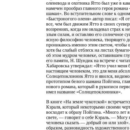
оленевода и охотника Ятто был уже в как
намечен прообраз главного героя романа
шаман». Во вступительном слове к одном
«Быстроногого оленя» автор писал: «Я о
все, чем был движим Ятто в своих суеве
воззрениях, когда им овладевал страх к 
злым силам, и оставляю его солнечное су
ясную философию человека, творящего до
проникаюсь именно этим светом, чтобы о
хотя бы слабый отблеск на листах бумаг
об этом мудром человеке, оставившем глу
его памяти, Н. Шундик на встрече с чита
Хабаровска утверждал: «Ятто учил меня 
настоящим человеком, это для меня абсол
Солнцепоклонник Ятто и явился, видимо
прототипом белого шамана Пойгина, глав
нового романа, который в рукописи перв
имел название «Солнцепоклонники».
В книге «На земле чукотской» встречаетс
Кэраля, который некоторыми своими чер
восходит к образу Пойгина. «Много лет я
свете, — говорит о себе Кэраль. — Могу 
человека сказать — добрый он или злой»
образом, разновидность художественного 