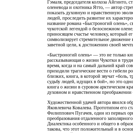
Гэмаля, председателя колхоза Айгинто, с
оленевода и охотника Ятто, — автор стре
показать духовную и нравственную эвол
людей, проследить развитие их характеро
название романа «Быстроногий олень», с
чукотской легендой о белоснежном олене
приносящем счастье человеку, который ег
символизирует стремительное движение 
заветной цели, к достижению своей мечт
«Быстроногий олень» — это не только кн
рассказывающая о жизни Чукотки в трудн
время, когда и на самый дальний край со
приходили трагические вести о гибели р
близких, книга, в которой звучат «боль, т
судьбу людей, идущих в бой», но это одн
книга о жизни в суровом арктическом кра
духовном и нравственном преображении 
Художественной удачей автора явился об
Яковлевича Ковалева. Прототипом его ст
Филиппович Пугачев, один из первых ор
преобразования отдаленного заполярного 
Диалектика особенного и общего в образ
такова, что этот положительный и в осно