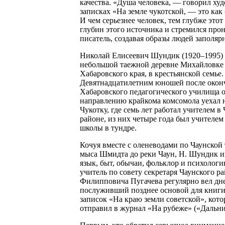
качества. «Душа человека, — говорил ху
записках «На земле чукотской, — это как
И чем серьезнее человек, тем глубже этот
глубин этого источника и стремился про
писатель, создавая образы людей заполярн
Николай Елисеевич Шундик (1920–1995) 
небольшой таежной деревне Михайловке
Хабаровского края, в крестьянской семье.
Девятнадцатилетним юношей после окон
Хабаровского педагогического училища 
направлению крайкома комсомола уехал 
Чукотку, где семь лет работал учителем в
районе, из них четыре года был учителем
школы в тундре.
Кочуя вместе с оленеводами по Чаунской 
мыса Шмидта до реки Чаун, Н. Шундик и
язык, быт, обычаи, фольклор и психолог
учитель по совету секретаря Чаунского р
Филипповича Пугачева регулярно вел дн
послуживший позднее основой для книги
записок «На краю земли советской», кот
отправил в журнал «На рубеже» («Дальни