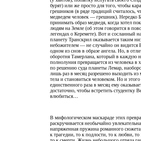
бурят) или же просто для того, чтобы кар
грешников (в ряде традиций считалось, ч
медведем человек — грешник). Нередко Б
принимать образ медведя, когда хотел пок
людям на Земле (об этом говорится в по
легендах о Керемете). Вот и сосланный н
планету Транскрил оказывается таким н
небожителем — не случайно он видится 
одном из снов в образе ангела. Но, в отли
оборотня Тамерлана, который в каждую 
полнолуния превращается из человека в 
по решению суда планеты Лемар, наоборо
лишь раз в месяц разрешено выходить из
тела и становиться человеком. Но и этого
единственного раза в месяц ему оказывае
достаточно, чтобы встретить студентку Ве
влюбиться…
В мифологическом маскараде этих превр
раскручивается необычайно увлекательна
напряженная пружина романного сюжета,
к трагедии, то к подлости, то к любви, то 
то к смерти. Жизнь небольшого отряда г