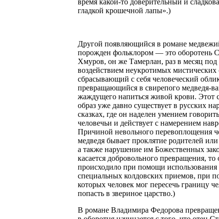
время какой-то доверительный и сладков
гладкой крошечной лапы».)
Другой появляющийся в романе медвежи
порожден фольклором — это оборотень 
Хмуров, он же Тамерлан, раз в месяц под
воздействием неукротимых мистических 
сбрасывающий с себя человеческий обли
превращающийся в свирепого медведя-ва
жаждущего напиться живой крови. Этот
образ уже давно существует в русских н
сказках, где он наделен умением говорить
человечьи и действует с намерением нав
Причиной невольного перевоплощения ч
медведя бывает проклятие родителей или
а также нарушение им Божественных зако
касается добровольного превращения, то 
происходило при помощи использования
специальных колдовских приемов, при 
которых человек мог пересечь границу че
попасть в звериное царство.)
В романе Владимира Федорова превраще
в оборотня начинается с того, что отец С