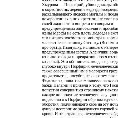
Хмурова — Порфирий, убив однажды об
в окрестностях деревни медведя-людоеда,
раскапывавшего людские могилы и поед
похороненных в них крестьян, не смог пр
своей жадности и вопреки отговорам и
предупреждениям односельчан и просьба
жены Марфы не есть плоть людоеда некот
сам питался мясом этого монстра и корми
малолетнего сынишку Стеньку. (Вспомни
про братца Иванушку, испившего напере
предупреждениям сестры Аленушки воды
козлиного следа и превратившегося из-за 
козленка). Это обстоятельство да еще си
глубоко внутри Порфирия нечеловеческий
также совершенный им в молодости грех
предательства, погубившего его земляков
Федотовых, плюс наложившееся на все э
бабки Пелагеи и привели к тому, что Гос
попустил совершиться страшному наказа
каждое полнолуние человеческая сущност
подавляться в Порфирии образом жуткого
оборотня, подчиняющего себе на эту ночь
душу и нестерпимо жаждущего горячей ч
крови. И эта страшная, нечеловеческая бе