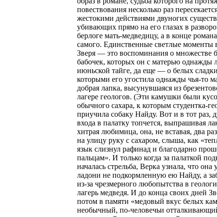
образ в романе, судьба которого на прот
повествования несколько раз пересекается
жестокими действиями двуногих существ,
убивающих прямо на его глазах в развор
берлоге мать-медведицу, а в конце роман
самого. Единственные светлые моменты в
Зверя — это воспоминания о множестве 
бабочек, которых он с матерью однажды л
июньской тайге, да еще — о белых сладк
которыми его угостила однажды чья-то м
добрая лапка, высунувшаяся из брезентов
лагере геологов. (Эти камушки были кус
обычного сахара, к которым студентка-ге
приучила собаку Найду. Вот и в тот раз, д
входа в палатку топчется, выпрашивая ла
хитрая любимица, она, не вставая, два ра
на улицу руку с сахаром, слыша, как «те
язык слизнул рафинад и благодарно прош
пальцам». И только когда за палаткой по
началась стрельба, Верка узнала, что она 
ладони не подкормленную ею Найду, а за
из-за чрезмерного любопытства в геолог
лагерь медведя. И до конца своих дней З
потом в памяти «медовый вкус белых кам
необычный, по-человечьи отталкивающий