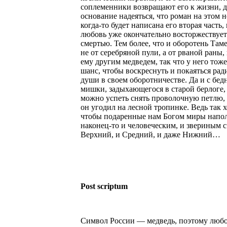
соплеменники возвращают его к жизни, д
основание надеяться, что роман на этом н
когда-то будет написана его вторая часть,
любовь уже окончательно восторжествует
смертью. Тем более, что и оборотень Там
не от серебряной пули, а от рваной раны
ему другим медведем, так что у него тоже
шанс, чтобы воскреснуть и покаяться рад
души в своем оборотничестве. Да и с бед
мишки, задыхающегося в старой берлоге,
можно успеть снять проволочную петлю,
он угодил на лесной тропинке. Ведь так х
чтобы подаренные нам Богом миры напо
наконец-то и человеческим, и звериным 
Верхний, и Средний, и даже Нижний…
Post scriptum
Символ России — медведь, поэтому люб