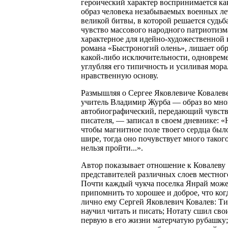
героический характер воспринимается к
образ человека незабываемых военных л
великой битвы, в которой решается судьб
чувство массового народного патриотизм
характерное для идейно-художественной
романа «Быстроногий олень», лишает обр
какой-либо исключительности, одноврем
углубляя его типичность и усиливая мора
нравственную основу.
Размышляя о Сергее Яковлевиче Ковалев
учитель Владимир Журба — образ во мн
автобиографический, передающий чувств
писателя, — записал в своем дневнике: 
чтобы магнитное поле твоего сердца был
шире, тогда оно почувствует много таког
нельзя пройти...».
Автор показывает отношение к Ковалеву
представителей различных слоев местног
Почти каждый чукча поселка Янрай мож
припомнить то хорошее и доброе, что ког
лично ему Сергей Яковлевич Ковалев: Т
научил читать и писать; Нотату сшил св
первую в его жизни матерчатую рубашку