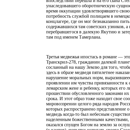
впоследствии перешла и на его сына Степ
унаследовавшего оборотническую сущнос
время оккупации удовлетворявшего сво
потребность службой полицаем в немецк
концлагере, где он мог безнаказанно пить
содержавшихся там советских узников, а
перебравшегося в далекую Якутию и зат
там под именем Тамерлана.
Третья медвежья ипостась в романе — эт
Транскрил-278, гражданин далекой плане
сосланный на нашу Землю для того, чтоб
здесь в образе медведя пятилетнее наказа
нарушение моральных норм, выразившеес
проявлении им чувства привязанности к 
лемарским жене и ребенку, которых его 
прошествии обусловленного законами их
срока. И этот образ тоже находит свое со
мировоззрении целого ряда народов Росс
которых распространено представление о 
медведь когда-то был небесным существо
наделенным божественными качествами, 
оказался спущен Богом на землю за ослу
(у хантов), попытку испугать своего Созд