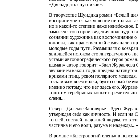
«Двенадцать спутников».
В творчестве Шундика роман «Белый ша
воспринимается как явление не только за
но в какой-то степени даже неизбежное. 
замысел этого произведения подспудно в
сознании художника как воспоминание о
юности, как нравственный самоанализ п
молодые годы пути. Размышляя о возвращ
явившейся истоком его литературного тво
устами автобиографического героя рома
шаман» автор говорит: «Звал Журавлева С
звучанием какой-то до предела натянутой
криками птиц, ревом полярного медведя, 
тоскливым воем волка, будто серый безу
именно потому, что нет здесь его, Журавл
топотом серебряных копыт стремительно
оленя...
Север... Далекое Заполярье... Здесь Жура
утверждал себя как личность. И если на С
теплей, светлей, надежней людям, то в эт
частичка и его воли, разума и надежды...»
В романе «Быстроногий олень» в персона