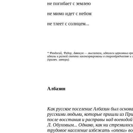
не погибает с землею
не мимо идет с небом
не тлеет с солнцем...
* Феодосий, Федор, Аввакум — мыслители, идеологи церковных ере
идеалы в разной степени законсервированы в старообрядчестве и
(примеч. автора).
Албазин
Как русское поселение Албазин был основан
русскими людьми, которые пришли из Пр
после восстания и расправы над воеводой
Л. Обуховым... Однако, как ни стремилось
трудовое население избежать «опеки» во