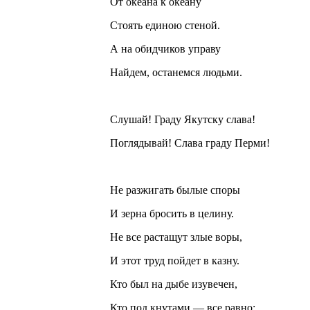
От океана к океану
Стоять единою стеной.
А на обидчиков управу
Найдем, останемся людьми.
Слушай! Граду Якутску слава!
Поглядывай! Слава граду Перми!
Не разжигать былые споры
И зерна бросить в целину.
Не все растащут злые воры,
И этот труд пойдет в казну.
Кто был на дыбе изувечен,
Кто под кнутами — все равно: