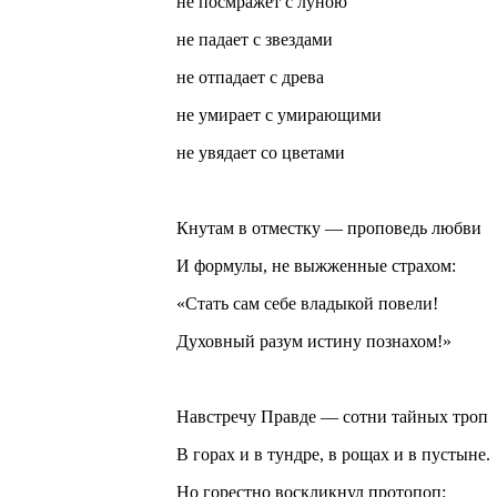
не посмражет с луною
не падает с звездами
не отпадает с древа
не умирает с умирающими
не увядает со цветами
Кнутам в отместку — проповедь любви
И формулы, не выжженные страхом:
«Стать сам себе владыкой повели!
Духовный разум истину познахом!»
Навстречу Правде — сотни тайных троп
В горах и в тундре, в рощах и в пустыне.
Но горестно воскликнул протопоп: