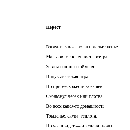
Нерест
Взгляни сквозь волны: мельтешенье
Мальков, мгновенность осетра,
Зевота сонного тайменя
И щук жестокая игра.
Но при несхожести замашек —
Скользнул чебак или плотва —
Во всех какая-то домашность,
Томленье, скука, теплота.
Но час придет — и вспенят воды