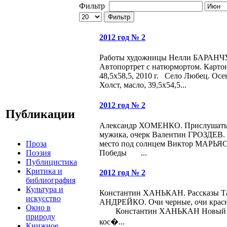
Фильтр
Фильтр
2012 год № 2
Работы художницы Нелли БАРАН
Автопортрет с натюрмортом. Картон
48,5х58,5, 2010 г. Село Любец. Ос
Холст, масло, 39,5х54,5...
2012 год № 2
Публикации
Александр ХОМЕНКО. Прислушатьс
мужика, очерк Валентин ГРОЗДЕВ. 
Проза
место под солнцем Виктор МАРЬЯ
Поэзия
Победы ...
Публицистика
Критика и
2012 год № 2
библиография
Культура и
Константин ХАНЬКАН. Рассказы Т
искусство
АНДРЕЙКО. Очи черные, очи красн
Окно в
Константин ХАНЬКАН Новый год
природу
кос�...
Книжное